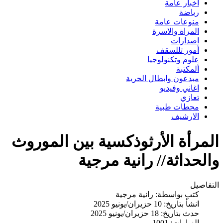
اخبار عامة
رياضة
منوعات عامة
المراة والاسرة
اصدارات
أمور تللسقف
علوم وتكنولوجيا
ألمكتبة
مبدعون وابطال الحرية
اغاني وفيديو
تعازي
محطات طبية
الارشيف
المرأة الأرثوذكسية بين الموروث
والحداثة// رانية مرجية
التفاصيل
كتب بواسطة:
رانية مرجية
انشأ بتاريخ: 10 حزيران/يونيو 2025
حدث بتاريخ: 18 حزيران/يونيو 2025
الزيارات: 1001