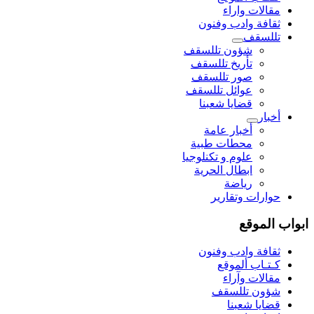
مقالات واراء
ثقافة وادب وفنون
تللسقف
شؤون تللسقف
تأريخ تللسقف
صور تللسقف
عوائل تللسقف
قضايا شعبنا
أخبار
أخبار عامة
محطات طبية
علوم و تکنلوجیا
ابطال الحرية
رياضة
حوارات وتقارير
ابواب الموقع
ثقافة وادب وفنون
كـتـاب ألموقع
مقالات وآراء
شؤون تللسقف
قضايا شعبنا