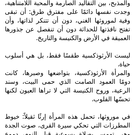
والمذبح، بين التقاليد الصارمة والمحبة اللامتناهية،
وجدت نفسها دائمًا على مفترق طرق: أن تبقى
وفية لموروثها الغني، دون أن تتنكر لذاتها، وأن
تفتح نافذتها للحداثة دون أن تنفصل عن جذورها
العميقة في الأرض والكنيسة والتاريخ.
ليست الأرثوذكسية طقسًا فقط، بل هي أسلوب
حياة.
والمرأة الأرثوذكسية، بتواضعها وصبرها، كانت
دومًا العمود الصامت الذي حمى البيت، وسند
الرعية، وروح الكنيسة التي لا تراها العيون لكنها
تحسّها القلوب.
في موروثها، تحمل هذه المرأة إرثًا ثقيلاً: خيوط
المطرزات التي تحكي سيرة القرى، صوت الجدة
وهي تهمس بصلاة يسوعية قبل النوم، دموع