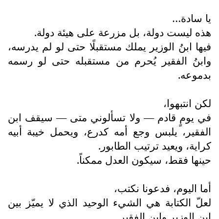
يا سادة…
هذه ليست دولة، بل مزرعة على هيئة دولة.
فيها ابنُ الوزير يملك مستقبلًا حتى لو لم يدرسه،
وابنُ الفقير يُحرم من مستقبله حتى لو رسمه
بدموعه.
لكن انتبهوا،
في يومٍ قادم — ولا تسألوني متى — سيقف ابن
الفقير، يلبس وجع أمه كدرع، ويحمل خيبة أبيه
كراية، ويعيد ترتيب الطابور.
حينها فقط، سيكون العدل ممكناً.
أما اليوم، فدعونا نكتب،
لعلّ الكتابة هي الشيء الوحيد الذي لا يميّز بين
ابن الوزير وابن الفقير