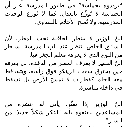
“يرددوه بحماسة” في طابور المدرسة. غير أن
الحماسة لا تُوزَّع بالعدل، كما لا تُوزع الوجبات
المدرسية، ولا تُمنح الأحلام بالتساوي.
ابنُ الوزير لا ينتظر الحافلة تحت المطر، لأن
السائق الخاص ينتظر عند باب المدرسة بسيجار
من النوع الذي لا يعرفه معلم الجغرافيا.
ابنُ الفقير لا يعرف المطر من النافذة، بل يعرفه
حين يخترق سقف الزينكو فوق رأسه، ويتساقط
معه الحلم كقطرات لا تمسّ الأرض بل تسقط
في داخله مباشرة.
ابنُ الوزير إذا تعثّر، يأتي له عشرة من
المساعدين ليقنعوه بأنه “ابتكر شكلاً جديدًا من
السير”.