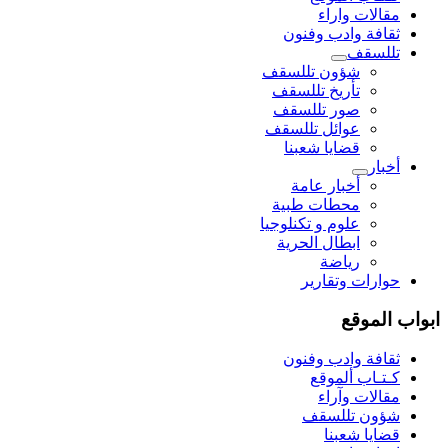
مقالات واراء
ثقافة وادب وفنون
تللسقف
شؤون تللسقف
تأريخ تللسقف
صور تللسقف
عوائل تللسقف
قضايا شعبنا
أخبار
أخبار عامة
محطات طبية
علوم و تکنلوجیا
ابطال الحرية
رياضة
حوارات وتقارير
ابواب الموقع
ثقافة وادب وفنون
كـتـاب ألموقع
مقالات وآراء
شؤون تللسقف
قضايا شعبنا