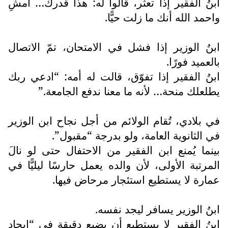
ابنُ الفقير إذا تعثّر، قالوا له: هذا قدرك… امشِ
واحمد الله أنك ما زلت حيًّا.
ابنُ الوزير إذا فشل في الامتحان، تمّ الاتصال
بالعميد فورًا.
ابنُ الفقير إذا تفوّق، قالت له أمه: “ادعي ربك
يطلعلك منحة… لأنه ما معنا ندفع الجامعة.”
في بلادي، تُقام الولائم من أجل نجاح ابن الوزير
في الثانوية العامة، ولو بدرجة “مقبول”.
بينما يُمنع ابن الفقير من الاحتفال حتى لو نالَ
المرتبة الأولى، لأن والده يعمل حارسًا ليليًّا في
عمارة لا يستطيع استئجار مرحاض فيها.
ابنُ الوزير يسافر ليجد نفسه.
ابنُ الفقير لا يستطيع أن يضيع دقيقة في “إيجاد