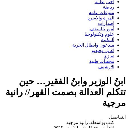
اخبار عامة
رياضة
منوعات عامة
المراة والاسرة
اصدارات
أمور تللسقف
علوم وتكنولوجيا
ألمكتبة
مبدعون وابطال الحرية
اغاني وفيديو
تعازي
محطات طبية
الارشيف
ابنُ الوزير وابنُ الفقير… حين
تتكلم العدالة بصمت القهر// رانية
مرجية
التفاصيل
كتب بواسطة:
رانية مرجية
انشأ بتاريخ: 11 حزيران/يونيو 2025