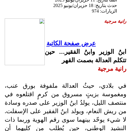
حدث بتاريخ: 18 حزيران/يونيو 2025
الزيارات: 974
رانية مرجية
عرض صفحة الكاتبة
ابنُ الوزير وابنُ الفقير… حين
تتكلم العدالة بصمت القهر
رانية مرجية
في بلادي، حيثُ العدالة ملفوفة بورق عنب،
ومغموسة بزيتٍ مسروق من كرمٍ اقتلعوه في
منتصف الليل، يولدُ ابنُ الوزير على صدره وسادة
من ريش النعام، ويولد ابنُ الفقير على الإسفلت.
لا شيء يوحّد بينهما سوى رقم الهوية وربما ذات
النشيد الوطني، حين يُطلب من كليهما أن