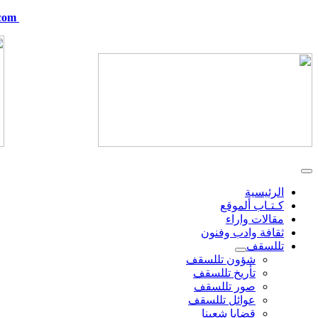
com
telskof@hotmail.com
الرئيسية
كـتـاب ألموقع
مقالات واراء
ثقافة وادب وفنون
تللسقف
شؤون تللسقف
تأريخ تللسقف
صور تللسقف
عوائل تللسقف
قضايا شعبنا