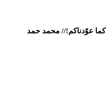
ما عوّدناكم!// محمد حمد