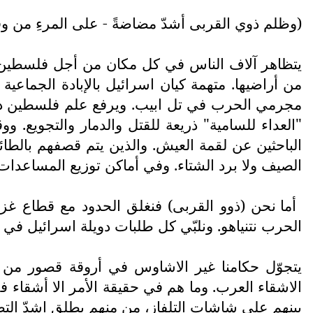
(وظلم ذوي القربى أشدّ مضاضةً - على المرءِ من وقعِ
يتظاهر آلاف الناس في كل مكان من أجل فلسطين. وتق
من أراضيها. متهمة كيان اسرائيل بالإبادة الجماعية
مجرمي الحرب في تل ابيب. ويرفع علم فلسطين داخ
"العداء للسامية" ذريعة للقتل والدمار والتجويع.
الباحثين عن لقمة العيش. والذين يتم قصفهم بالطائ
الصيف ولا برد الشتاء. وفي أماكن توزيع المساعدات
أما نحن (ذوو القربى) فنغلق الحدود مع قطاع غ
الحرب نتنياهو. ونلبّي كل طلبات دويلة اسرائيل في
يتجوّل حكامنا غير الاشاوس في أروقة قصور من طرا
الاشقاء العرب. وما هم في حقيقة الأمر الا أشقاء ف
بينهم على شاشات التلفاز، من منهم يطلق اشدّ التصري