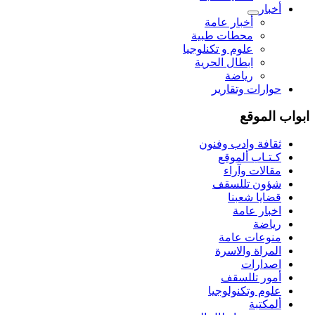
أخبار
أخبار عامة
محطات طبية
علوم و تکنلوجیا
ابطال الحرية
رياضة
حوارات وتقارير
ابواب الموقع
ثقافة وادب وفنون
كـتـاب ألموقع
مقالات وآراء
شؤون تللسقف
قضايا شعبنا
اخبار عامة
رياضة
منوعات عامة
المراة والاسرة
اصدارات
أمور تللسقف
علوم وتكنولوجيا
ألمكتبة