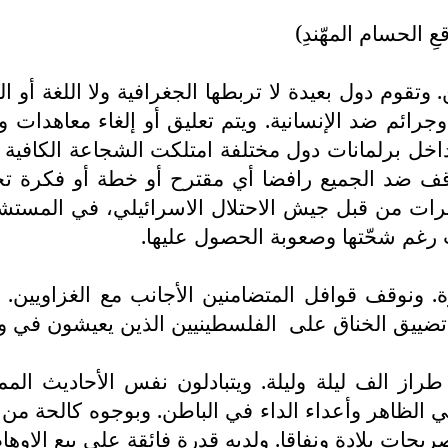
 الحسام المهّندِ)
وم دول بعيدة لا تربطها الجغرافية ولا اللغة أو ا
 وجرائم ضد الإنسانية. ويتم تعليق أو إلغاء معاهدات 
ل برلمانات دول مختلفة امتلكت الشجاعة الكافية 
 ووقف ضد الجميع رافضا أي مقترح أو خطة أو فكرة 
رات من قبل جيش الاحتلال الاسرائيلي، في المستشفي
 رغم شحّتها وصعوبة الحصول عليها.
زة. ونوقف قوافل المتضامنين الأجانب مع الغزاويي
 تضييق الخناق على
الفلسطينيين الذين يعيشون في و
ز الف ليلة وليلة. ويتبادلون نفس الأحاديث الممل
ي الظاهر وأعداء الداء في الباطن. وبوجوه كالحة من
حات بلادة ونفاقا. ولديه قدرة فائقة على بيع الاوهام 