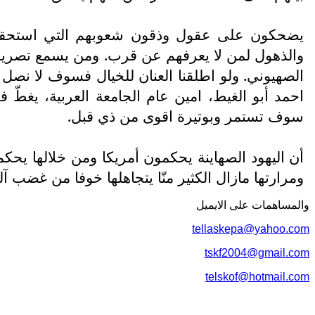
يضحكون على عقول وذقون شعوبهم التي استحقته
والذهول لمن لا يعرفهم عن قرب. ومن يسمع تصريحات
الصهيوني. ولو اطلقنا العنان للخيال فسوف لا نصل إ
احمد أبو الغيط، امين عام الجامعة العربية، يغطّ 
سوف تستمر وبوتيرة اقوى من ذي قبل.
أن اليهود الصهاينة يحكمون أمريكا ومن خلالها يحكم
ومرارتها مازال الكثير منّا يتجاهلها خوفا من غضب آ
والمساهمات علی الایمیل
tellaskepa@yahoo.com
tskf2004@gmail.com
telskof@hotmail.com