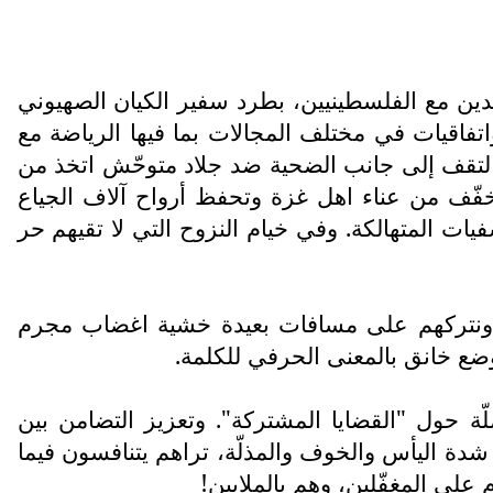
لدين مع الفلسطينيين، بطرد سفير الكيان الصهيوني
واتفاقيات في مختلف المجالات بما فيها الرياضة مع
لتقف إلى جانب الضحية ضد جلاد متوحّش اتخذ من
تخفّف من عناء اهل غزة وتحفظ أرواح آلاف الجياع
ات المتهالكة. وفي خيام النزوح التي لا تقيهم حر
ن. ونتركهم على مسافات بعيدة خشية اغضاب مجرم
ضع خانق بالمعنى الحرفي للكلمة.
ّة حول "القضايا المشتركة". وتعزيز التضامن بين
 شدة اليأس والخوف والمذلّة، تراهم يتنافسون فيما
على المغفّلين، وهم بالملايين!