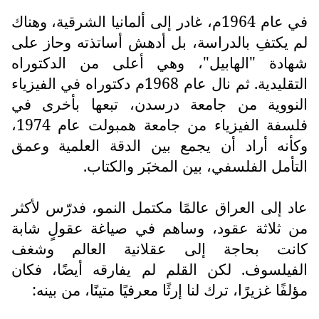
في عام 1964م، غادر إلى ألمانيا الشرقية، وهناك
لم يكتفِ بالدراسة، بل أدهش أساتذته وحاز على
شهادة "الهابيل"، وهي أعلى من الدكتوراه
التقليدية. ثم نال عام 1968م دكتوراه في الفيزياء
النووية من جامعة درسدن، تبعها بأخرى في
فلسفة الفيزياء من جامعة همبولت عام 1974،
وكأنه أراد أن يجمع بين الدقة العلمية وعمق
التأمل الفلسفي، بين المخبَر والكتاب.
عاد إلى العراق عالمًا مكتمل النمو، فدرّس لأكثر
من ثلاثة عقود، وساهم في صياغة عقولٍ شابة
كانت بحاجة إلى عقلانية العالم وشغف
الفيلسوف. لكن القلم لم يفارقه أيضًا، فكان
مؤلفًا غزيرًا، ترك لنا إرثًا معرفيًا متينًا، من بينه: