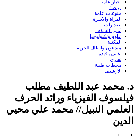
اخبار عامة
رياضة
منوعات عامة
المراة والاسرة
اصدارات
أمور تللسقف
علوم وتكنولوجيا
ألمكتبة
مبدعون وابطال الحرية
اغاني وفيديو
تعازي
محطات طبية
الارشيف
د. محمد عبد اللطيف مطلب
فيلسوف الفيزياء ورائد الحرف
العلمي النبيل// محمد علي محيي
الدين
التفاصيل