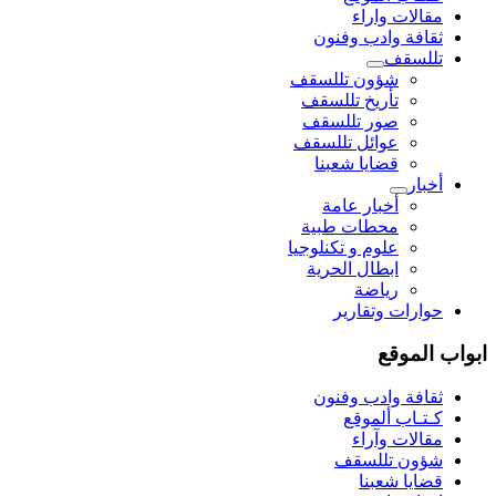
مقالات واراء
ثقافة وادب وفنون
تللسقف
شؤون تللسقف
تأريخ تللسقف
صور تللسقف
عوائل تللسقف
قضايا شعبنا
أخبار
أخبار عامة
محطات طبية
علوم و تکنلوجیا
ابطال الحرية
رياضة
حوارات وتقارير
ابواب الموقع
ثقافة وادب وفنون
كـتـاب ألموقع
مقالات وآراء
شؤون تللسقف
قضايا شعبنا