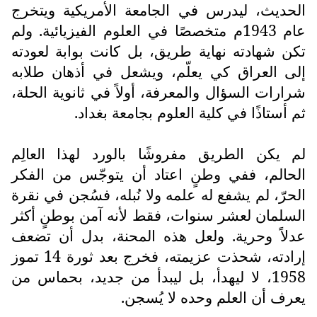
الحديث، ليدرس في الجامعة الأمريكية ويتخرج
عام 1943م متخصصًا في العلوم الفيزيائية. ولم
تكن شهادته نهاية طريق، بل كانت بوابة لعودته
إلى العراق كي يعلّم، ويشعل في أذهان طلابه
شرارات السؤال والمعرفة، أولاً في ثانوية الحلة،
ثم أستاذًا في كلية العلوم بجامعة بغداد.
لم يكن الطريق مفروشًا بالورد لهذا العالِم
الحالم، ففي وطنٍ اعتاد أن يتوجّس من الفكر
الحرّ، لم يشفع له علمه ولا نُبله، فسُجن في نقرة
السلمان لعشر سنوات، فقط لأنه آمن بوطنٍ أكثر
عدلاً وحرية. ولعل هذه المحنة، بدل أن تضعف
إرادته، شحذت عزيمته، فخرج بعد ثورة 14 تموز
1958، لا ليهدأ، بل ليبدأ من جديد، بحماس من
يعرف أن العلم وحده لا يُسجن.