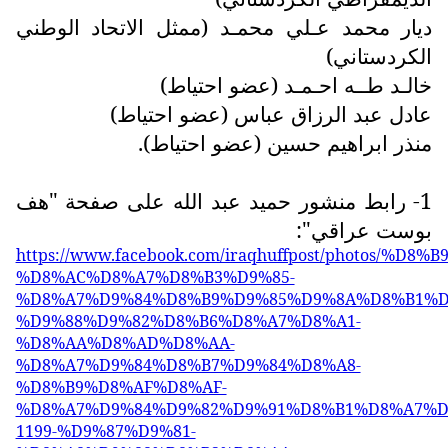
ديار محمد عـلي محمـد (ممثل الاتحاد الوطني
الكردستاني)
خالـد طــه احـمـد (عضو احتياط)
عادل عبد الرزاق عباس (عضو احتياط)
منذر ابراهيم حسين (عضو احتياط).
1- رابط منشور حميد عبد الله على صفحة "هف
بوست عراقي":
https://www.facebook.com/iraqhuffpost/photos/%D8%
%D8%AC%D8%A7%D8%B3%D9%85-
%D8%A7%D9%84%D8%B9%D9%85%D9%8A%D8%B1%D
%D9%88%D9%82%D8%B6%D8%A7%D8%A1-
%D8%AA%D8%AD%D8%AA-
%D8%A7%D9%84%D8%B7%D9%84%D8%A8-
%D8%B9%D8%AF%D8%AF-
%D8%A7%D9%84%D9%82%D9%91%D8%B1%D8%A7%D
1199-%D9%87%D9%81-