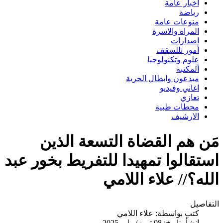
اخبار عامة
رياضة
منوعات عامة
المراة والاسرة
اصدارات
أمور تللسقف
علوم وتكنولوجيا
ألمكتبة
مبدعون وابطال الحرية
اغاني وفيديو
تعازي
محطات طبية
الارشيف
مَن هم القضاة التسعة الذين
استقالوا تمهيدا للتفريط بخور عبد
الله؟// علاء اللامي
التفاصيل
كتب بواسطة:
علاء اللامي
انشأ بتاريخ: 08 تموز/يوليو 2025