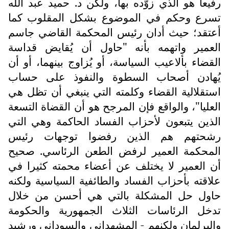
رفيعا هو الذي زوّده بها، ولكن د. حميد عبد الله
تسرع وحكم في الموضوع بشكل المقلوب كما
أعتقد؛ حيث أدان رئيس المحكمة القاضي جاسم
العمير واتهمه بأنه "حاول أن يُقايض قداسة
القضاء بألاعيب السياسة، أو يُزاوج بينهما، أو أن
يُهادن أصحاب السطوة والنفوذ على حساب
استقلالية القضاء وكلمته التي ينبغي أن تظل هي
العليا"، والواقع فإن المرجح هو أن القضاة التسعة
الذين يتبعون لأحزاب الفساد الحاكمة وهي التي
رشحتهم هم الذين رفضوا توجهات رئيس
المحكمة العمير لرفض الطعن الرئاسي. صحيح
أن العمير لا يختلف عن أعضاء محمته كثيرا في
علاقته بأحزاب الفساد والطائفية السياسية ولكنه
حاول حل المشكلة بالتي هي أحسن من خلال
تدخل الرئاسات الثلاث الجمهورية والحكومة
والبرلمان ولكنهم - المشهداني والسوداني ورشيد