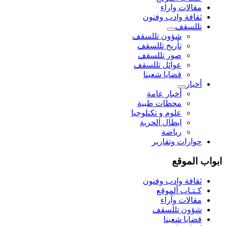
مقالات واراء
ثقافة وادب وفنون
تللسقف
شؤون تللسقف
تأريخ تللسقف
صور تللسقف
عوائل تللسقف
قضايا شعبنا
أخبار
أخبار عامة
محطات طبية
علوم و تکنلوجیا
ابطال الحرية
رياضة
حوارات وتقارير
ابواب الموقع
ثقافة وادب وفنون
كـتـاب ألموقع
مقالات وآراء
شؤون تللسقف
قضايا شعبنا