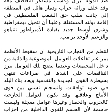
ضد الدولة ايران وكسب مشاعر التعاطف معه
وقد خلف ورائه خراب ودمار هائل في المنطقة
إلى جانب سلب حق الشعب الفلسطيني في
إقامة دولته المستقلة. وعلينا أن نتخيل ديمقراطية
وشرق أوسط جديد بقيادة الأمبراطور نتنياهو
والزعيم الأوحد ترامب.
لنتعلم من التجارب التاريخية ان سقوط الأنظمة
يمر عبر تفاعلات العوامل الموضوعية والذاتية من
داخل المجتمعات وعندما تنضج تلك العوامل تبرز
التناقضات على اشدها في صراعات تنتهي
بسيطرة القوى الجديدة والتقدمية ويعاد بناء البلد
في ضوء توافقات وانسجام نسبي بين قوى
الأنتاج وعلاقتها وقد تكون العوامل الخارجية
كالحروب والحصار وغيرها عوامل معجلة وليست
حاسمة لأن الحسم للقوى الداخلية من احزاب