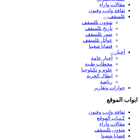
مقالات واراء
ثقافة وادب وفنون
تللسقف
شؤون تللسقف
تأريخ تللسقف
صور تللسقف
عوائل تللسقف
قضايا شعبنا
أخبار
أخبار عامة
محطات طبية
علوم و تکنلوجیا
ابطال الحرية
رياضة
حوارات وتقارير
ابواب الموقع
ثقافة وادب وفنون
كـتـاب ألموقع
مقالات وآراء
شؤون تللسقف
قضايا شعبنا