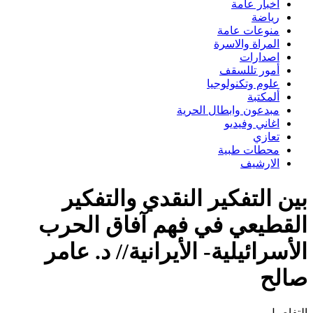
اخبار عامة
رياضة
منوعات عامة
المراة والاسرة
اصدارات
أمور تللسقف
علوم وتكنولوجيا
ألمكتبة
مبدعون وابطال الحرية
اغاني وفيديو
تعازي
محطات طبية
الارشيف
بين التفكير النقدي والتفكير
القطيعي في فهم آفاق الحرب
الأسرائيلية- الأيرانية// د. عامر
صالح
التفاصيل