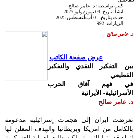
كتب بواسطة:
د. عامر صالح
انشأ بتاريخ: 09 تموز/يوليو 2025
حدث بتاريخ: 01 آب/أغسطس 2025
الزيارات: 992
د. عامر صالح
عرض صفحة الكاتب
بين التفكير النقدي والتفكير
القطيعي
في فهم آفاق الحرب
الأسرائيلية- الأيرانية
د. عامر صالح
تعرضت ايران إلى هجمات إسرائيلية مدعومة
بالكامل من امريكا وبريطانيا والهدف المعلن لها
إنهاء قدراتها النووية ولكن طابع العملية العسكرية