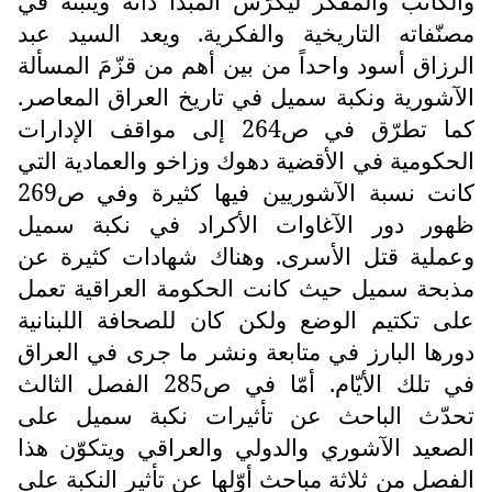
والكاتب والمفكر ليكرّس المبدأ ذاته ويثبّته في
مصنّفاته التاريخية والفكرية. ويعد السيد عبد
الرزاق أسود واحداً من بين أهم من قزّمَ المسألة
الآشورية ونكبة سميل في تاريخ العراق المعاصر.
كما تطرّق في ص264 إلى مواقف الإدارات
الحكومية في الأقضية دهوك وزاخو والعمادية التي
كانت نسبة الآشوريين فيها كثيرة وفي ص269
ظهور دور الآغاوات الأكراد في نكبة سميل
وعملية قتل الأسرى. وهناك شهادات كثيرة عن
مذبحة سميل حيث كانت الحكومة العراقية تعمل
على تكتيم الوضع ولكن كان للصحافة اللبنانية
دورها البارز في متابعة ونشر ما جرى في العراق
في تلك الأيّام. أمّا في ص285 الفصل الثالث
تحدّث الباحث عن تأثيرات نكبة سميل على
الصعيد الآشوري والدولي والعراقي ويتكوّن هذا
الفصل من ثلاثة مباحث أوّلها عن تأثير النكبة على