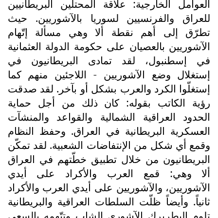
العوامل الخارجية: علاقة المحتلين البريطانيين
للعراق والفرنسيين لسوريا بالآشوريين. حيث
تطرّق إلى أهم نقطة ألا وهي مسألة إتّهام
الآشوريين بالعصيان على حكومة الدولة العثمانية
في إسطنبول، لقد تمادى البريطانيون في
إستغلال وضع الآشوريين - اللاجئين منهم كما
إستغلّوا الكرد والعرب بشكل أو بآخر. لقد صدقت
رؤية الكاتب بقوله: كان ذلك من أجل حماية
الحدود العراقية الشمالية والقواعد والمنشآت
العسكرية البريطانية في العراق. وحفظ النظام
وقمع أي شكل من الإنتفاضات الشعبية. لقد تمكّن
البريطانيون من خلال تطبيق خطّتهم في العراق
ألا وهي: قمع العرب والأكراد على أيدي
الآشوريين، والآشوريين على أيدي العرب والأكراد
ثانياً. وأيضاً ظلّت السلطات العراقية والبريطانية
تلوم البطريرك الآشوري الشاب وتتّهمه بالسعي