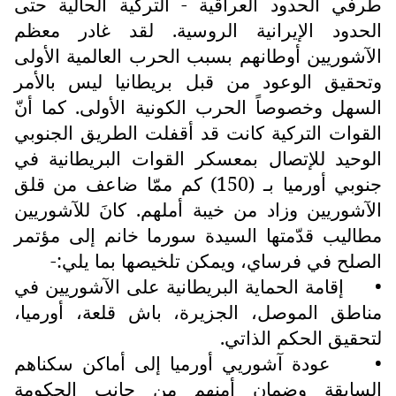
طرفي الحدود العراقية - التركية الحالية حتى
الحدود الإيرانية الروسية. لقد غادر معظم
الآشوريين أوطانهم بسبب الحرب العالمية الأولى
وتحقيق الوعود من قبل بريطانيا ليس بالأمر
السهل وخصوصاً الحرب الكونية الأولى. كما أنّ
القوات التركية كانت قد أقفلت الطريق الجنوبي
الوحيد للإتصال بمعسكر القوات البريطانية في
جنوبي أورميا بـ (150) كم ممّا ضاعف من قلق
الآشوريين وزاد من خيبة أملهم. كانَ للآشوريين
مطاليب قدّمتها السيدة سورما خانم إلى مؤتمر
الصلح في فرساي، ويمكن تلخيصها بما يلي:-
•
إقامة الحماية البريطانية على الآشوريين في
مناطق الموصل، الجزيرة، باش قلعة، أورميا،
لتحقيق الحكم الذاتي.
•
عودة آشوريي أورميا إلى أماكن سكناهم
السابقة وضمان أمنهم من جانب الحكومة