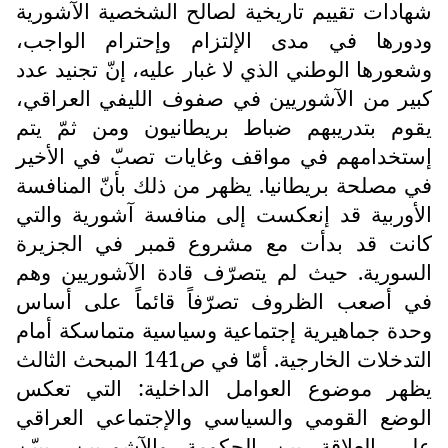
شهادات تقييم تاريخية لصالح الشخصية الآشورية
ودورها في مدى الإلتزام وإحترام الواجب،
وشعورها الوطني الذي لا غبار عليه، إنّ تجنيد عدد
كبير من الآشوريين في صفوف الليفي العراقي،
يقوم بتدريبهم ضباط بريطانيون ومن ثمّ يتم
إستخدامهم في مواقف وغايات تصبّ في الأخير
في مصلحة بريطانيا. يظهر من ذلك بأنّ المنافسة
الأوربية قد إنعكست إلى منافسة آشورية والتي
كانت قد بدأت مع مشروع قمبر في الجزيرة
السورية. حيث لم يتصرّف قادة الآشوريين وهم
في أصعب الظروف تصرّفاً قائماً على أساس
وحدة جماهيرية إجتماعية وسياسية متماسكة أمام
التدخلات الخارجية. أمّا في ص141 المبحث الثالث
يظهر موضوع العوامل الداخلية: التي تعكس
الوضع القومي والسياسي والإجتماعي العراقي
على العلاقة بين الحكومة والآشوريين. يبيّن