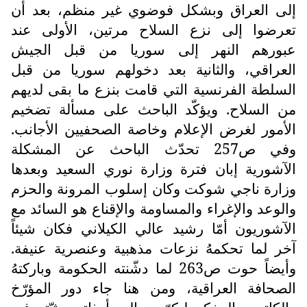
إلى العراق وبشكل فوضوي غير منظم، بعد أن
تعرضوا إلى نزع السلاح مرتين، الأولى عند
عبورهم النهر إلى سوريا من قبل الجيش
العراقي، والثانية بعد دخولهم سوريا من قبل
السلطة الفرنسية التي قامت بنزع ما بقى لديهم
من السلاح. ويؤكّد الباحث على مسألة تضخيم
الأمور لغرض الإعلام وخاصة الصحفيين الأجانب.
وفي ص257 تحدّث الباحث عن المشكلة
الآشورية إبان فترة وزارة نوري السعيد وبعدها
وزارة ناجي شوكت وكان إسلوب المرونة والحزم
والوعد والإغراء والمساومة والإقناع هو السائد مع
الآشوريون أمّا رشيد عالي الكيلاني فكان شيئاً
آخر لما تحكمهُ نزعات مذهبية وعنصرية عنيفة.
وأيضاً حوت ص263 لما دشّنته الحكومة وباركتهُ
الصحافة العراقية، ومن هنا جاء دور المؤرّخ