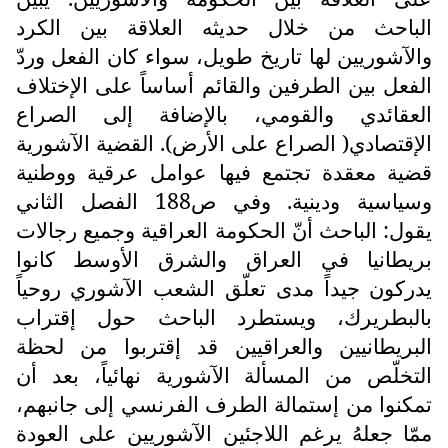
الباحث من خلال حديثه العلاقة بين الكرد
والآشوريين لها تاريخ طويل، سواء كان الفعل وردّ
الفعل بين الطرفين والقائم أساساً على الإختلاف
العقائدي والقومي، بالإضافة إلى الصراع
الإقتصادي( الصراع على الأرض). القضية الآشورية
قضية معقدة تجتمع فيها عوامل عرقية ووطنية
وسياسية ودينية. وفي ص188 الفصل الثاني
يقول: الباحث أنّ الحكومة العراقية وجميع رجالات
بريطانيا في العراق والشرق الأوسط كانوا
يدركون جيداً مدى تعلّق الشعب الآشوري روحياً
بالبطريرك، ويستطرد الباحث حول إقتراب
البريطانيين والعراقيين قد إقتربوا من لحظة
التخلّص من المسألة الآشورية نهائياً، بعد أن
تمكنوا من إستمالة الطرف الفرنسي إلى جانبهم،
ممّا جعلهُ يرغم اللاجئين الآشوريين على العودة