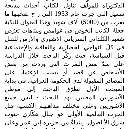
الدكتوراه للمؤلّف تناول الكتاب أحداث مذبحة
سميل التي جرت عام 1933 التي راح ضحيتها ما
يقرب من (5000) آلاف شهيد وهذا العنوان للنكبة
جعلهُ الكاتب الخوض في غوامض ومتاهات تعرّض
شعبنا الكلداني السرياني الآشوري والأرمن للقتل
في كلّ النواحي الحضارية والثقافية والإجتماعية
قبل السياسة، حيث ركّز الباحث خلال الدراسة
على سدّ بعض الثغرات التي وردت من بعض
الأشخاص عن قصد أو بسبب الإعتماد على
المصادر المقبولة لدى الحكومة العراقية. في بداية
المبحث الأول تطرّق الباحث إلى موطن
الآشوريين المعنيين بهذا البحث - ليس جميع
الآشوريين وعلى مختلف مذاهبهم الكنسية قبل
الحرب العالمية الأولى هو جبال هكّاري جنوب
شرق الأناضول، إبتداءً من جزيرة إبن عمر وعلى