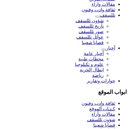
مقالات واراء
ثقافة وادب وفنون
تللسقف
شؤون تللسقف
تأريخ تللسقف
صور تللسقف
عوائل تللسقف
قضايا شعبنا
أخبار
أخبار عامة
محطات طبية
علوم و تکنلوجیا
ابطال الحرية
رياضة
حوارات وتقارير
ابواب الموقع
ثقافة وادب وفنون
كـتـاب ألموقع
مقالات وآراء
شؤون تللسقف
قضايا شعبنا