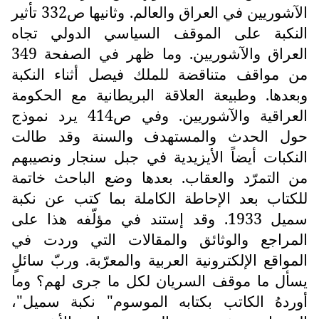
الآشوريين في العراق والعالم. وثانيها ص332 تأثير
النكبة على الموقف السياسي الدولي تجاه
العراق والآشوريين. وما ظهر في الصفحة 349
من مواقف متناقضة للملك فيصل أثناء النكبة
وبعدها. وطبيعة العلاقة البريطانية مع الحكومة
العراقية والآشوريين. وفي ص414 يرد نموذج
حول الحدث والمستهدف والسنة وقد طالت
النكبات أيضاً الأيزيدية في جبل سنجار ونصيبهم
من التمرّد والعقاب. بعدها وضع الباحث خاتمة
للكتاب بعد الإحاطة الكاملة بما كتب عن نكبة
سميل 1933. وقد إستند في مؤلّفه هذا على
المراجع والوثائق والمقالات التي وردت في
المواقع الإلكترونية العربية والمعرّبة. وربّ سائلٍ
يسأل ما موقف السريان لكل ما جرى لهم؟ وما
أوردهُ الكاتب بكتابه الموسوم" نكبة سميل"،