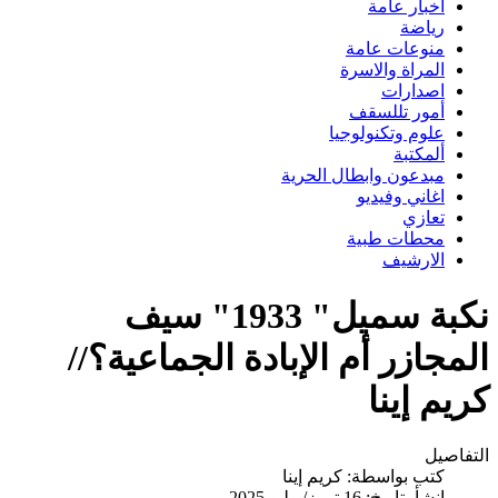
اخبار عامة
رياضة
منوعات عامة
المراة والاسرة
اصدارات
أمور تللسقف
علوم وتكنولوجيا
ألمكتبة
مبدعون وابطال الحرية
اغاني وفيديو
تعازي
محطات طبية
الارشيف
نكبة سميل" 1933" سيف
المجازر أم الإبادة الجماعية؟//
كريم إينا
التفاصيل
كتب بواسطة:
كريم إينا
انشأ بتاريخ: 16 تموز/يوليو 2025