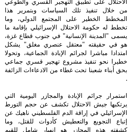
الاحتلال على تطبيق التهجير القسري والطوعي
من خلال تنفيذ تلك السياسات وبتمرير هذا
المخطط الخطير على المجتمع الدولي، وما
تخطط له حكومة الاحتلال الإسرائيلي بإقامة ما
يسمى "المدينة الإنسانية" في جنوب قطاع غزة،
هو في حقيقته "معتقل عنصري مغلق" يشكل
امتدادا مباشرا لجرائم الإبادة الجماعية، وتحولا
خطيرا نحو تنفيذ مشروع تهجير قسري جماعي
بحق أبناء شعبنا تحت غطاء من الادعاءات الزائفة
.
استمرار جرائم الإبادة والمجازر اليومية التي
يرتكبها جيش الاحتلال تكشف عن حجم التورط
الإسرائيلي في إراقة الدم الفلسطيني ناهيك عن
إتباع التجويع والتعطيش كأدوات للقتل، وما
كشفته هذه المجازر هو انهيار شامل للقيم