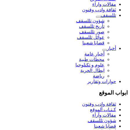
مقالات واراء
ثقافة وادب وفنون
تللسقف
شؤون تللسقف
تأريخ تللسقف
صور تللسقف
عوائل تللسقف
قضايا شعبنا
أخبار
أخبار عامة
محطات طبية
علوم و تکنلوجیا
ابطال الحرية
رياضة
حوارات وتقارير
ابواب الموقع
ثقافة وادب وفنون
كـتـاب ألموقع
مقالات وآراء
شؤون تللسقف
قضايا شعبنا