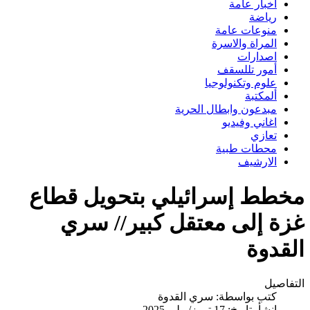
اخبار عامة
رياضة
منوعات عامة
المراة والاسرة
اصدارات
أمور تللسقف
علوم وتكنولوجيا
ألمكتبة
مبدعون وابطال الحرية
اغاني وفيديو
تعازي
محطات طبية
الارشيف
مخطط إسرائيلي بتحويل قطاع
غزة إلى معتقل كبير// سري
القدوة
التفاصيل
كتب بواسطة:
سري القدوة
انشأ بتاريخ: 17 تموز/يوليو 2025