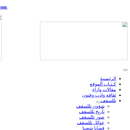
com
telskof@hotmail.com
الرئيسية
كـتـاب ألموقع
مقالات واراء
ثقافة وادب وفنون
تللسقف
شؤون تللسقف
تأريخ تللسقف
صور تللسقف
عوائل تللسقف
قضايا شعبنا