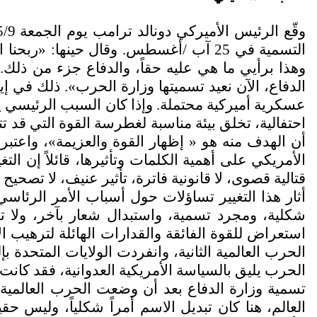
وقّع الرئيس الأميركي دونالد ترامب يوم الجمعة 5/9
التسمية في 25 آب /أغسطس. وقال حينها: 
وهذا برأيي ما هي عليه حقاً، والدفاع جزء من ذلك.
الدفاع، الآن نعيد تسميتها وزارة الحرب». ذلك في إ
عسكرية أميركية محتملة. وإذا كان السبب الرئيسي يت
احتفالية، تخلق بيئة مناسبة لغطرسة القوة التي قد 
أن الهدف منه هو « إظهار القوة والعزيمة»، واعتب
الأمريكي على أهمية الكلمات وتأثيرها، قائلاً إن ا
قتالية قصوى، لا قانونية فاترة، تأثير عنيف، لا تصحي
أثار هذا التغيير تساؤلات حول أسباب الأمر الرئاسي
شكلية، ومجرد تسمية، واستبدال شعار بآخر، ولا تعكس
استعراض للقوة الفائقة والقدارات الهائلة لترهيب ال
الحرب العالمية الثانية، وانفردت الولايات المتحدة
الحرب يليق بالسياسة الأمريكية العدوانية، فقد كانت 
تسمية وزارة الدفاع بعد أن وضعت الحرب العالمية ال
العالم، هنا كان تبديل الاسم أمراً شكلياً، وليس 