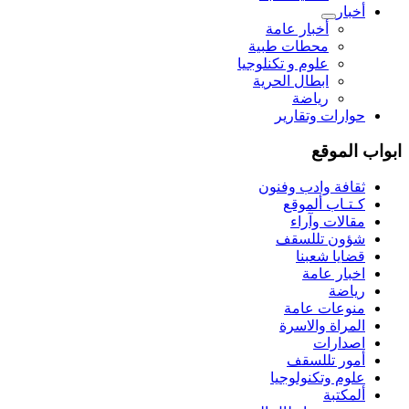
أخبار
أخبار عامة
محطات طبية
علوم و تکنلوجیا
ابطال الحرية
رياضة
حوارات وتقارير
ابواب الموقع
ثقافة وادب وفنون
كـتـاب ألموقع
مقالات وآراء
شؤون تللسقف
قضايا شعبنا
اخبار عامة
رياضة
منوعات عامة
المراة والاسرة
اصدارات
أمور تللسقف
علوم وتكنولوجيا
ألمكتبة