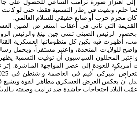
إلى اهتزاز صورة ترامب الساعي للحصول على جائزة
كما حلم، وبقيت في إطار التسمية فقط، حتى لو كانت 
ذا كان مجرم حرب أو صانع حقيقي للسلام العالمي.
ية، وبحضور الرئيس الصيني تشي جين بينغ والرئيس ال
ترامب، أظهرت فيه بكين كل منظوماتها العسكرية القتال
اضح للولايات المتحدة، واعتبر مستفزاً، ويحمل رس
 واعتبر المحللون السياسيون أن توقيت التسمية يظه
أمريكية للعودة إلى عصر المواجهة المباشرة. إثر
امن مع عيد الميلاد الـ«79» لترامب وبدل أن يعكس العرض العسكري مظاه
ت البلاد احتجاجات حاشدة ضد ترامب وصفته بـالديكتات