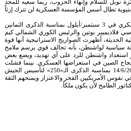
 نوبل للسلام وإنهاء الحروب، ربما سعيه للمجد
بنيوية تطال أسس المؤسسة العسكرية لن تترك إرثاً
يشير بعض المحللين إلى توقيت التسمية الجديدة القديمة التي تأتي في أعقاب استعراض الصين العسكري في 3 سبتمبر/أيلول بمناسبة الذكرى الثمانين
روسي فلاديميير بوتين والرئيس الكوري الشمالي كيم
ية الحديثة، أظهرت الصواريخ الاستراتيجية أنها قوة
الة سياسية لواشنطن، بأنه تحالف قوي يرسم ملامح
ر استعداد واشنطن للرد على أي تهديد، ويضع بعض
 نجاح الصين في استعراضها العسكري. بينما فشلت
الولايات المتحدة في استعراضات القوة، وأخر استعراض أميركي أقيم في العاصمة واشنطن في 14/6/2025 بمناسبة الذكرى الـ«250» لتأسيس الجيش
ر القوة ويشيع في نفوس الأمريكيين الفخر والاعتزاز ويمنحهم الثقة
ور الطامح لأن يكون ملكاً.