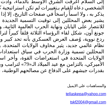
إلى السلام أغرقت الشرق الأوسط بالدماء، وأدت 
الشخصي دعاه للقيام بـتغييرات لم تكن استراتيجية 
يذكر به ، ولا اسماً راسخاً في صفحات التاريخ، إلا إ
للانتصار على اليابان ونهاية الحرب العالمية الثان
جونغ أون، شكل لقاء الرؤساء الثلاثة قلقاً كبيراً ل
ردع نووية، وُصف العرض العسكري بأنه تحد كبير وو
نظام عالمي جديد، يثير مخاوف الولايات المتحدة،
المحللين تسمية وزارة الحرب في سياق استعدادات 
الأميركي، بالتز
بقدرات جيشهم على الدفاع عن مصالحهم الوطنية، عمّ
والمساهمات علی الایمیل
tellaskepa@yahoo.com
tskf2004@gmail.com