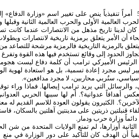
أمراً تنفيذياً ينص على تغيير اسم «وزارة الدفاع
«ربحنا الحرب العالمية الأولى والحرب العالمية الثانية 
 كان لدينا تاريخ مذهل من الانتصارات عندما كانت تس
يحاء أن الأمر يتعلق برمزية تاريخية لانتصارات وبط
علق بالرمزية التاريخية فالرمزية مرشحة للتصاعد من
تتجاوز الحدود إلى وقائع تستخدم فيها هذه القوة وت
ر الرئيس الأميركي ترامب أن كلمة دفاع ليست هجومية
لتغيير ليس مجرد إعادة تسمية، بل هو استعادة لهوية ا
ح سياسي، سنُربي محاربين، لا مجرد مدافعين».
، والرسائل التي يريد ترامب إيصالها. فماذا وراء توق
 أهدافاً عدوانية؟. أم لها سببها الحربي العدواني؟.
آخرين؟. الكثيرون يقولون العودة للاسم القديم له مع
 بإلقاء قنبلتين ذريتين على مدينتين آهلتين بالسكان،
دائماً وزارة حرب ودمار.
ثانية أوزارها، لم تمنع الولايات المتحدة من شن ال
حقيقياً أن الهدف كان للتأكيد على دور الوزارة في 