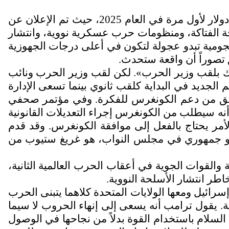
وعن الترتيبات اللازمة قال وزير الدفاع الأمريكي بيت هيغسيث إن ميزانية الدفاع الأمريكية ستبلغ تريليون دولار لأول مرة في العام 2025، حيث تم الإعلان عن
لحة الفتاكة، ومنظومات حرب عسكرية نووية، وانتشار
مية تبدو عجولة لتكون في أعلى درجات الجهوزية
صوراً أن واقعة ستحدث.
اتك بلقب وزير الحرب». لكن لقب وزير الحرب ونائب
الجديد في البداية كلقب ثانوي بينما تسعى الإدارة
 واثق من دعم الكونغرس للفكرة. وفي مؤتمر صحفي
أنه سيطلب من الكونغرس إجراء التعديلات القانونية
 الأمر يحتاج بالفعل إلى موافقة الكونغرس. وقد قدم
ضو جمهوري في مجلس النواب، هو غريغ ستيوب من
 الحرب منذ عام 1789 حتى عام 1949 بدمج الجيش والبحرية والقوات الجوية في أعقاب الحرب العالمية الثانية،
ر انتشار الأسلحة النووية.
رائيل ومعها الولايات المتحدة كلاهما يتبنى الحرب
بة. يقول ترامب أنه يسعى إلى إنهاء الحروب لا سيما
السلام باستخدام القوة بدلاً من نجاحها في الوصول