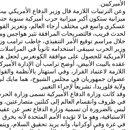
الأميركيين.
ميزانية ستكون أكبر ميزانية حرب أميركية سنوية حتى
عسكري واسع في مختلف أرجاء العالم، وتعزيز الق
لحدث قريب، فالتصريحات المرافقة تثير هواجس وم
خلال مراسم توقيع الأمر التنفيذي، خاطب ترامب وزي
وزير الحرب سيبقى استخدامه ثانوياً في المراسلات ا
الأمريكية للحصول على موافقة الكونغرس لجعل هذا
عقده بالبيت الأبيض، أوضح ترامب أن الإدارة الأمير
اللازمة لاعتماد القرار، وفي استهتار بالأنظمة والق
عضوان جمهوريان في مجلس الشيوخ، هما مايك لي 
ولاية فلوريدا، تشريعاً لإجراء التغيير.
في ظروف وانقسام العالم إلى كتلتين متصارعتين، و
ليس بالضرورة أن تسمية وزارة الدفاع تعبر عن عقيدة
الاستباقية، وهو ما لا تؤيده الأمم المتحدة لأنه يخ
في غزة وفي أوكرانيا، وأنه يريد تحقيق السلام، ويت