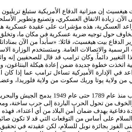
 الآن. زيادة الانفاق العسكري، وتصنيع وتطوير الأس
واعد العسكرية، هذه مؤشرات على عقيدة عسكرية هجو
خاوف حول توجيه ضربة عسكرية في مكان ما، وتخلق ت
ر الدفاع بيت هيغسيث، قائلا: «سأبدأ من الآن بمناد
لرسمية والاتصالات العامة. وستستخدم الوزارة الاسم 
 التغيير دائماً. وكان ترامب قد قال للصحفيين إنه
كية اتخذت خطوة جديدة ضمن إعادة هيكلة البنتاغون، و
واعد في الإدارة الأميركية تساءل ترامب عما إذا كان
من ولاية يوتا وريك سكوت من ولاية فلوريدا، وع
وقد كانت وزارة الدفاع الأميركية تسمى وزارة
الخوف من تحول الحرب الباردة إلى حرب ساخنة، ومخاط
 دفاعية بهدف ضمان أمن البلاد من أي اعتداء، فهذه إس
رق السلام على أساس من التوقعات التي قد لا تكون صائ
منى الفوز بجائزة نوبل للسلام، لكن عقيدته في تحقيق 