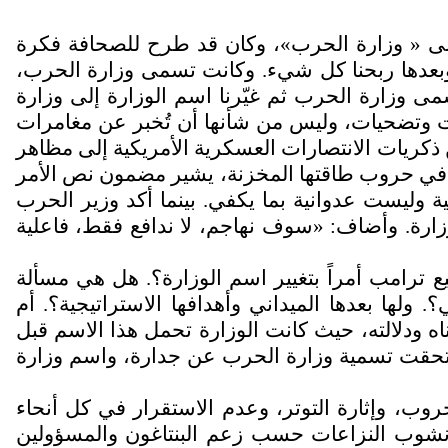
» إلى « وزارة الحرب»، وكان قد طرح للصحافة فكرة
وقبلها وبعدها ربحنا كل شيء. وكانت تسمى وزارة الحرب،
مى وزارة الحرب ثم غيّرنا اسم الوزارة إلى وزارة
ولات وتضحيات، وليس من شأنها أن تُخبر عن مغامرات
 ذكريات الانتصارات العسكرية الأمريكية إلى مظاهر
فرغ في حروب طاقتها المخزنة، يشير مضمون نص الأمر
 وليست عدوانية بما يكفي. بينما أكد وزير الحرب
لوزارة. وأضاف: «سوف نهاجم، لا ندافع فقط، فاعلية
يع ترامب أمراً بتغيير اسم الوزارة؟. هل هي مسألة
 ولها بعدها الميداني وأهدافها الاستراتيجية؟. أم
ناه ودلالته، حيث كانت الوزارة تحمل هذا الاسم قبل
 فاستحقت تسمية وزارة الحرب عن جدارة، واسم وزارة
حروب، وإثارة التوتر، وعدم الاستقرار في كل أنحاء
منع نشوب النزاعات حسب زعم البنتاغون والمسؤولين