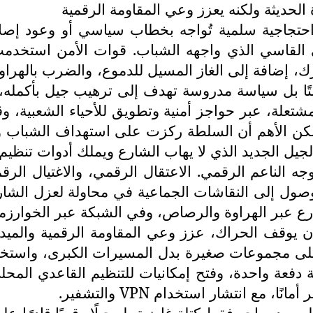
لحديثة ولكنه يعزز وعي المقاومة الرقمية
حتجاجية سلمية تُواجه بخطاب سياسي أو وعود إصلا
ني القاسي الذي واجهه الشباب. قوات الأمن استخ
ضافة إلى الغاز المسيل للدموع، والضرب بالهراوات،
لتًا بل سياسة مدروسة تهدف إلى ترهيب جيل بأكمله،
تعلة، عبر حواجز أمنية وتطويق للأحياء الشعبية، و
 لكن الأهم أن السلطة ركزت على استهداف الشباب وال
جيل الجديد الذي لا يهاب الشارع ويملك أدوات تنظيم 
ه الناعم الرقمي. الاعتقال الرقمي، والاغتيال الرق
ل إلى النقاشات الجماعية في محاولة لعزل الشارع 
ع عبر الهراوة والرصاص، وفي الشبكة عبر الخوارز
ن يوقف الحراك، عزز وعي المقاومة الرقمية والميدان
د على مجموعات صغيرة بدل المسيرات الكبرى، واستخدا
عة واحدة، وفتح إمكانيات للتنظيم القاعدي المحل
أمانًا، مع انتشار استخدام
VPN
والتشفير.
م يعد يواجه فقط كتلة غاضبة بل جيلًا رقميًا قادرًا 