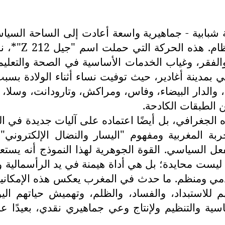
ريف 2025 - موجة احتجاجية شبابية - جماهيرية واسعة أعادت إلى ا
نظام. هذه الحركة التي حملت اسم "جيل
Z 212
"*، ن
لفقر، وغياب الخدمات الأساسية في الصحة والتعليم،
ينة أغادير، حيث توفيت نساء أثناء الولادة بسبب ا
والدار البيضاء، وفاس، ومراكش، وتارودانت، وسلا،
 الطبقات الكادحة.
ه الجغرافي، بل أيضًا اعتماده على آليات جديدة في ا
تجربة المغربية ومفهوم "اليسار والنضال الإلكتروني
ل السياسي. القوة الجوهرية لهذا النموذج أنه يستع
ا ليست محايدة؛ بل هي أداة هيمنة في يد الرأسمالية و
مي ومنظم. ما حدث في المغرب يعكس هذه الإمكانية
ضهم للاستبداد، والفساد، والظلم، وتهميش حياتهم ال
ياسية والتنظيم ولإنتاج وعي جماهيري نقدي، بعيدً