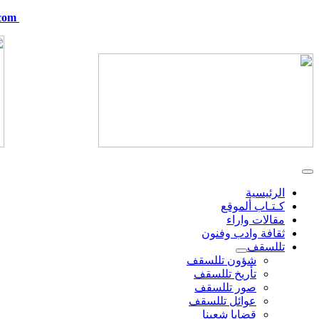
com
telskof@hotmail.com
الرئيسية
كـتـاب ألموقع
مقالات واراء
ثقافة وادب وفنون
تللسقف
شؤون تللسقف
تأريخ تللسقف
صور تللسقف
عوائل تللسقف
قضايا شعبنا