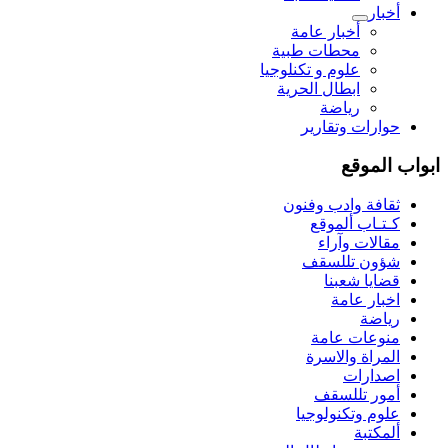
أخبار
أخبار عامة
محطات طبية
علوم و تکنلوجیا
ابطال الحرية
رياضة
حوارات وتقارير
ابواب الموقع
ثقافة وادب وفنون
كـتـاب ألموقع
مقالات وآراء
شؤون تللسقف
قضايا شعبنا
اخبار عامة
رياضة
منوعات عامة
المراة والاسرة
اصدارات
أمور تللسقف
علوم وتكنولوجيا
ألمكتبة