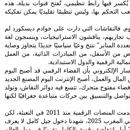
كسر فيها رابط تنظيمي، تُفتح قنوات بديلة. هذه
التحكم بها، وليس تنظيمًا تقليديًا يمكن تفكيكه
يوم. فالنقاشات التي دارت على خوادم ديسكورد لم
 تجاربهم، يناقشون الاستراتيجيات، وينسجون لغة
المنابر" تنتج وعيًا سياسيًا جديدًا يتجاوز وصاية
هض من الأسفل، من المبادرات الذاتية، من العمل
لية الرقمية والدول الاستبدادية.
ار الإلكتروني بأن الفضاء الرقمي قد أصبح اليوم
لمال والعمل، أصبح الإنترنت اليوم المصنع الجديد
 فضاء مفتوح متحرك، تتسع فيه دوائر النقاش، وتولد
للتواصل والتنسيق بين حركات متباعدة جغرافيًا لكنها
إذا ما قارنا الحراك المغربي بتجارب أخرى في المنطقة، نجد أن له طابعًا مميزًا. ففي تونس مثلًا استُخدمت المنصات الرقمية منذ 2011 في التعبئة، لكن
بشكل أولي. وفي لبنان 2019 تحولت واتساب وتلغرام إلى أدوات محورية في تنظيم المظاهرات. بينما في المغرب 2025، شهدنا دخول جيل كامل لا يعرف
لسياسة إلا عبر الرقمنة ويعتبر الفضاء الرقمي امتدادًا طبيعيًا لحياته. هذا ما يجعل حراك "جيل زد 212" أول انتفاضة رقمية بالكامل تقريبًا في دول العالم