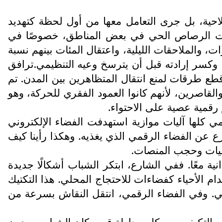
حية، بل جرى التعامل معها من أول لحظة كتهديد
دمت الرصاص الحي في بعض المناطق، خصوصًا في
 والملاحقات الليلية، واعتقال المئات بينهم نسبة
 وكسر إرادته قبل أن يترسخ وعيه التنظيمي.ترافق
قطع طرقات لمنع انتقال المتظاهرين بين المدن. تم
قاصرين، لأنهم كانوا العمود الفقري للحركة، وهو
رقمية عصية على الاحتواء.
مي كلها آليات موازية استهدفت الفضاء الإلكتروني
عن الفضاء الرقمي الذي يغذيه. وهكذا رأينا كيف
ميات وحجب المنصات.
ية معًا. ففي الشارع، ابتكر الشباب أشكالًا جديدة
م الأحياء كفضاءات للاحتجاج المحلي. هذا التكتيك
ي. وفي الفضاء الرقمي، انتقل النقاش بسرعة من
على التكيف. ومع كل محاولة قمع، كان الشباب يعيدون