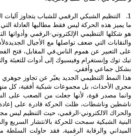
1.
التنظيم الشبكي الرقمي للشباب يتجاوز آليات التنظ
ما يميز هذه الحركة ليس فقط مطالبها العادلة التي
هو شكلها التنظيمي الإلكتروني-الرقمي وأدواتها الت
والنقابات التي ضعف تواصلها مع الأجيال الجديدةل
على التعبير عن هموم الناس.في المقابل، فتح الفضا
تيك توك وإنستغرام وفيسبوك إلى أدوات للتعبئة وال
بشكل جماعي وأفقي.
هذا النمط التنظيمي الجديد يعبّر عن تجاوز جوهري لم
مجرى الأحداث، بل مجموعات شبكية أفقية، كل منها
وانما مصدر قوة، لأنها جعلت من الصعب على السلط
ناشطين وناشطات، ظلت الحركة قادرة على إعادة إنت
والحراك الالكتروني-الرقمي، حيث التنظيم ليس مجر
البنية الشبكية سمحت للحركة بالانتشار السريع وا
الميداني والرقابة الرقمية. فقد حاولت السلطة 