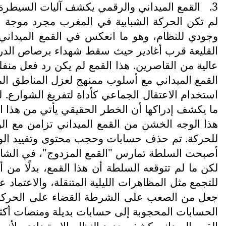
3.
القمع الميداني والرقمي يكشف آليات السيطرة ا
لم تكن الحركة الشبابية في المغرب مجرد موجة ا
وجودي للنظام، وهو ما انعكس في القمع الميدا
القليعة قرب أغادير حيث سقط شهداء برصاص الدرك، إ
عالية من القاصرين. هذا القمع لم يكن رد فعل منف
القمع الميداني مع أسلوب ممنهج لعزل المناطق المش
استخدام الاعتقال الجماعي كأداة لتفريغ الشوارع.
ما يكشف إدراكها أن الخطر الحقيقي يأتي من هذا ال
هذا الوجه الخشن من القمع الميداني تزامن مع الوج
للحركة. تم حذف حسابات وحجب محتوى وتقييد الوصو
أصبحت السلطة تمارس "القمع المزدوج"، في الشار
لكن ما لم تتوقعه السلطة أن هذا القمع، بدلًا من أ
للتجمع مثل المظاهرات الليلية المتنقلة، والاعتما
جعل من الصعب على الشرطة القضاء على الحركة دف
الحسابات المحجوبة إلى حسابات بديلة ومنصات أكثر 
القمع الميداني كشف حدود النظام الاستبدادي، لأنه ل