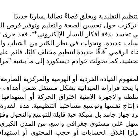
يم التقليدية ويخلق فضاءً نضاليا يساريًا جديدًا
 تركزت حول تحسين الصحة والتعليم وتوفير فرص العم
ي تجسد بدقة أفكار اليسار الإلكتروني**. فقد جرى ت
أسباب عديدة، وتحولت في نظر الكثير من الشباب وال
ء الرقمي آفاقًا جديدة لتنظيم مختلف كليًا، قائم عل
تحشيد، كما تحولت خوادم ديسكورد إلى ما يشبه "مراك
فهوم القيادة الفردية أو الهرمية والمركزية الصارمة
 يتخذ قراراته الميدانية بشكل مستقل ضمن أهداف ع
ة والاجهزة الامنية اختراق الحركة أو استهدافها 
اج نفسها وتوسيع مساحتها التنظيمية. هذه القدرة ع
د جهاز جامد بل شبكة حية قابلة للتوسع والتحول وف
لسهل على مستوى جغرافي واسع، من المدن الكبرى إل
مرارًا إغلاق الحسابات أو حجب المحتوى أو استهدا