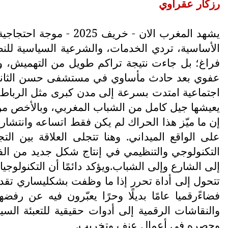
رزكار عقراوي
يشهد المغرب الان - خ
الأساسية، تردي الخدمات، والشرعية السياسية لل
فراغ؛ بل جاءت نتيجة تراكم طويل من التهميش، وا
عفوي بعد حادث مأساوي في مستشفى حسن الثاني بمد
اجتماعية امتدت بسرعة إلى مدن كبرى مثل الرباط، 
يعيشها جيل كامل من الشباب المغربي، وبالأخص من
إن ما ميّز هذا الحراك لم يكن فقط اتساعه وانتشار
على الواقع الميداني. وهنا تتجلى العلاقة بين ال
التكنولوجي والتنظيمي في إنتاج شكل جديد من الفع
إلى الشارع وإلى الشباب.ويؤكد دائمًا أن التكنولوجي
تتحول إلى أداة تحرر إذا ما وظفت بشكليساري تقد
فضاءًرقميا عامًا بديلًا وحرًا يعبّرون فيه عن رف
والنقاشات الرقمية إلى أدوات حقيقية للتعبئة الس
وحصره في أعمال عنف وتخريب.