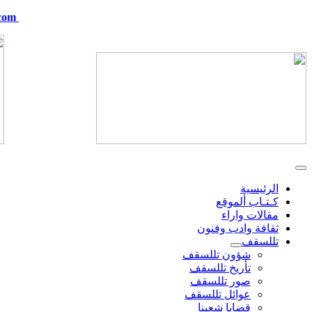
com
telskof@hotmail.com
الرئيسية
كـتـاب ألموقع
مقالات واراء
ثقافة وادب وفنون
تللسقف
شؤون تللسقف
تأريخ تللسقف
صور تللسقف
عوائل تللسقف
قضايا شعبنا