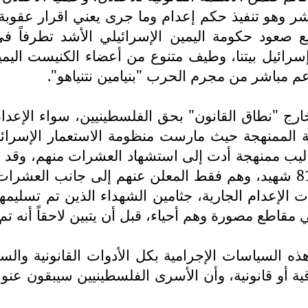
ر وهو تنفيذ حكم إعدام وما جرى يعني اقرار عقوبة
ومع صعود حكومة اليمين الإسرائيلي الأشد تطرفاً في
ائيل بيتنا، وطيف متنوع من أعضاء الكنيست اليمين
عم مباشر من مجرم الحرب "بنيامين نتنياهو".
رج "نطاق القانون" بحق الفلسطينيين، سواء الإعدام ال
ية الممنهجة حيث مارست منظومة الاستعمار الإسرا
يب ممنهجة أدت إلى استشهاد العشرات منهم، وقد ار
بداية الحرب وحتى بداية تشرين الثاني 2025 الى 81 شهيد، وهم فقط المعلن
الإعدام الجارية، جثامين الشهداء الذين تم تسليمهم
قاطع مصورة وهم أحياء، قبل أن يتبين لاحقاً أنه تم إ
لسياسات الإجرامية بكل الأدوات القانونية والسي
ة أو قانونية، وأن الأسرى الفلسطينيين سيبقون عنوانا