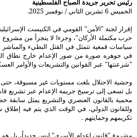
رئيس تحرير جريدة الصباح الفلسطينية
الخميس 6 تشرين الثاني / نوفمبر 2025.
إقرار لجنة "الأمن" القومي في الكنيست الإسرائيلية
حرب مكتملة الأركان"، وجزءا لا يتجزأ من مشروع الإ
سياسات قمعية تتمثل في القتل البطيء والمباشر ب
في جوهره صورة من صور الإعدام خارج نطاق الق
"شرعنتها" عبر القوانين والتشريعات والأوامر العسك
وحشية الاحتلال بلغت مستويات غير مسبوقة، حتى غ
بل تسعى إلى ترسيخ جريمة الإعدام عبر تشريع قان
محمية بالقانون العنصري والتشريع يمثل سابقة خطي
وللقانون الدولي، في الوقت الذي يتم فيه إطلاق سر
تكريمهم وحمايتهم .
مشروع "قانون إعدام الأسرى" ليس جديداً، بل هو قا