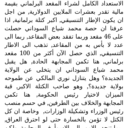
الاستعداد الكامل لشراء المقعد البرلماني بقيمة
مالية تقدر بعشرات الملايين الدولارية, من اجل
ان يكون الإطار التنسيقي, اكبر كتلة برلمانية, اذا
عرفنا ان حصة محمد شياع السوداني حصلت
على 46 مقعد وربما تفقد بعض المقاعد, ربما الى
عدد لا بأس به من المقاعد, تذهب الى الاطار
التنسيقي, الذي حصل الآن أكثر من 100 مقعد
برلماني, هنا تكمن المجابهة الحادة, هل يقبل
محمد شياع السوداني ان يتخلى عن الولاية
الجديدة؟ وهل يتنازل نوري المالكي عن طموحه
بولاية جديدة؟, وهو صاحب الكتلة الاكبر, قبة
الميزان لاختيار رئيس الحكومة, هنا تكمن
المجابهة والخلاف بين الطرفين, في حسم منصب
رئيس الوزراء وتشكيلة الوزارات,
وخاصة ان كل
الكتل لا تؤمن بالخسارة حتى لو احترق العراق,
ربما تنحدر الامور الى الاسوأ, في المجابهة, ولكن