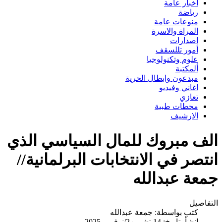
اخبار عامة
رياضة
منوعات عامة
المراة والاسرة
اصدارات
أمور تللسقف
علوم وتكنولوجيا
ألمكتبة
مبدعون وابطال الحرية
اغاني وفيديو
تعازي
محطات طبية
الارشيف
الف مبروك للمال السياسي الذي
انتصر في الانتخابات البرلمانية//
جمعة عبدالله
التفاصيل
كتب بواسطة:
جمعة عبدالله
انشأ بتاريخ: 14 تشرين2/نوفمبر 2025