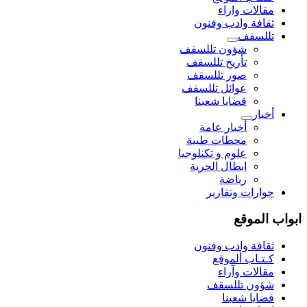
مقالات واراء
ثقافة وادب وفنون
تللسقف
شؤون تللسقف
تأريخ تللسقف
صور تللسقف
عوائل تللسقف
قضايا شعبنا
أخبار
أخبار عامة
محطات طبية
علوم و تکنلوجیا
ابطال الحرية
رياضة
حوارات وتقارير
ابواب الموقع
ثقافة وادب وفنون
كـتـاب ألموقع
مقالات وآراء
شؤون تللسقف
قضايا شعبنا