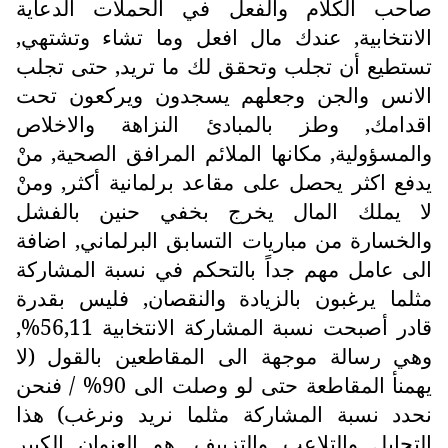
صاحب الكلام والفعل في الحملات الدعاية
الانتخابية, عندك مال افعل وما تشاء وتشتهي,
تستطيع أن تجلب وتحقق لك ما تريد, حتى تجلب
الانس والجن وجعلهم يسجدون ويركعون تحت
اقدامك, وطز بالمبادئ النزاهة والاخلاص
والمسؤولية, مكانها الملائم المرافق الصحية, منْ
يدفع اكثر يحصل على مقاعد برلمانية أكثر, ومنْ
لا يملك المال يخرج بخفي حنين بالفشل
والخسارة من مباريات التسابق البرلماني, اضافة
الى عامل مهم جداً بالتحكم في نسبة المشاركة
مثلما يرغبون بالزيادة والنقصان, فليس بقدرة
قادر أصبحت نسبة المشاركة الانتخابية 56,11%,
وهي رسالة موجهة الى المقاطعين بالقول (لا
يهمنأ المقاطعة حتى لو وصلت الى 90% / فنحن
نحدد نسبة المشاركة مثلما نريد ونرغب) هذا
التحايل والتلاعب والتزييف, هو العنوان الكبير