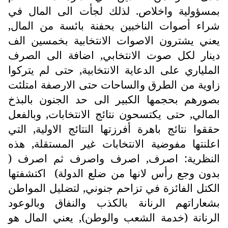
بمسؤولية واخلاص. لذلك لجأت الى المال في
شراء أصوات الناخبين بحفنة بائسة من المال,
يعني يشترون الاصوات الانتخابية بخمسين الف
دينار لكل صوت الانتخابي, اضافة الى الصرف
الملياري على الدعاية الانتخابية, حتى لم يتركوا
زاوية من الطرق والساحات حتى الارصفة امتلئت
بصورهم بحجمها الكبير الى حد الجنون بالبذخ
المالي, حتى يكتسحون نتائج الانتخابات, وبالفعل
حققوا نتائج باهرة أفرزتها النتائج الاولية, التي
اعلنتها مفوضية الانتخابات غير المستقلة, هذه
النظرية: اصرف, اصرف واصرف ثم اصرف (
بدون وجع رأس لانها من ضلع الدولة)
اكتشفتها
الكتل الفائزة في تزاحم جنوني, لتضليل المواطن
بشعاراتهم الرنانة بالكذب والنفاق وبالوعود
الرنانة (خدمة الشعب والوطن), يعني المال هو