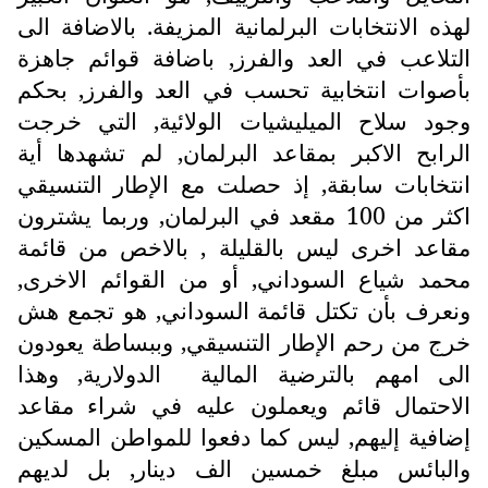
لهذه الانتخابات البرلمانية المزيفة. بالاضافة الى
التلاعب في العد والفرز, باضافة قوائم جاهزة
بأصوات انتخابية تحسب في العد والفرز, بحكم
وجود سلاح الميليشيات الولائية, التي خرجت
الرابح الاكبر بمقاعد البرلمان, لم تشهدها أية
انتخابات سابقة, إذ حصلت مع الإطار التنسيقي
اكثر من 100 مقعد في البرلمان, وربما يشترون
مقاعد اخرى ليس بالقليلة , بالاخص من قائمة
محمد شياع السوداني, أو من القوائم الاخرى,
ونعرف بأن تكتل قائمة السوداني, هو تجمع هش
خرج من رحم الإطار التنسيقي, وببساطة يعودون
الى امهم بالترضية المالية
الدولارية, وهذا
الاحتمال قائم ويعملون عليه في شراء مقاعد
إضافية إليهم, ليس كما دفعوا للمواطن المسكين
والبائس مبلغ خمسين الف دينار, بل لديهم