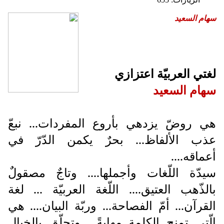
سهام السعيد
لغتي العربيّة اعتزازي
سهام السعيد
هي روضّ يزدهي بأروع المفردات... نبعّ
عذب الألفاظ... بحرٌ يكمن الدّرّ في
أعماقه....
سيدّة اللّغات وأجملها.... وتاجٌ مصقولٌ
بالذّهب العتيق.... اللّغة العربيّة ... لغة
القرآن... أمّ الفصاحة... وربّة البيان.... هي
الّتي تمنح الكلمة مهابةً... وتحلّق بالخيال