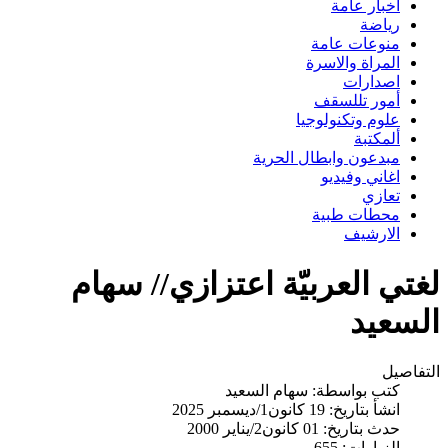
اخبار عامة
رياضة
منوعات عامة
المراة والاسرة
اصدارات
أمور تللسقف
علوم وتكنولوجيا
ألمكتبة
مبدعون وابطال الحرية
اغاني وفيديو
تعازي
محطات طبية
الارشيف
لغتي العربيّة اعتزازي// سهام
السعيد
التفاصيل
كتب بواسطة:
سهام السعيد
انشأ بتاريخ: 19 كانون1/ديسمبر 2025
حدث بتاريخ: 01 كانون2/يناير 2000
الزيارات: 655