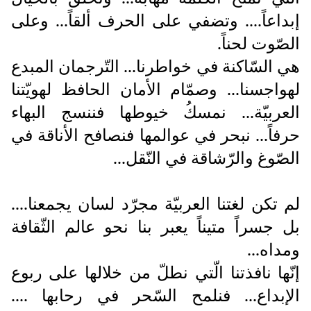
إبداعاً.... وتضفي على الحرف ألقاً... وعلى
الصّوت لحناً.
هي السّاكنة في خواطرنا... التّرجمان المبدع
لهواجسنا... وصمّام الأمان الحافظ لهويّتنا
العربيّة... نمسكُ خيوطها فننسج البهاء
حرفاً... نبحر في عوالمها فنصافح الأناقة في
الصّوغ والرّشاقة في النّقل...
لم تكن لغتنا العربيّة مجرّد لسان يجمعنا....
بل جسراً متيناً يعبر بنا نحو عالم الثّقافة
ومداه...
إنّها نافذتنا الّتي نطلّ من خلالها على ربوع
الإبداع... فنلمح السّحر في رحابها ....