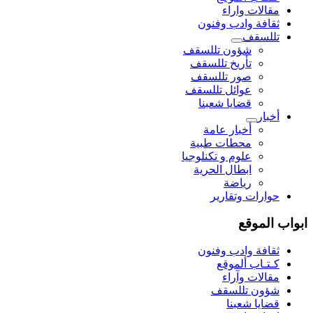
مقالات واراء
ثقافة وادب وفنون
تللسقف
شؤون تللسقف
تأريخ تللسقف
صور تللسقف
عوائل تللسقف
قضايا شعبنا
أخبار
أخبار عامة
محطات طبية
علوم و تکنلوجیا
ابطال الحرية
رياضة
حوارات وتقارير
ابواب الموقع
ثقافة وادب وفنون
كـتـاب ألموقع
مقالات وآراء
شؤون تللسقف
قضايا شعبنا