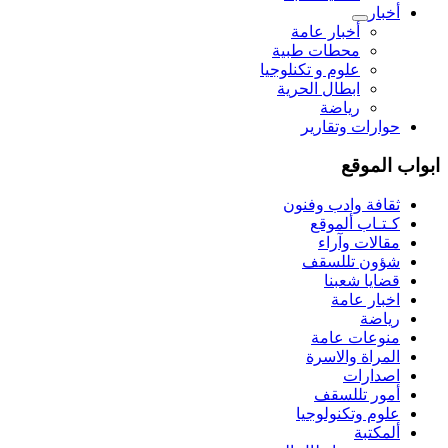
أخبار
أخبار عامة
محطات طبية
علوم و تکنلوجیا
ابطال الحرية
رياضة
حوارات وتقارير
ابواب الموقع
ثقافة وادب وفنون
كـتـاب ألموقع
مقالات وآراء
شؤون تللسقف
قضايا شعبنا
اخبار عامة
رياضة
منوعات عامة
المراة والاسرة
اصدارات
أمور تللسقف
علوم وتكنولوجيا
ألمكتبة