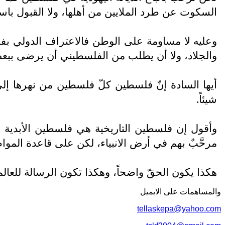
السكوت عن طرد الملايين من أهلها، ولا القبول باست
وعليه لا مساومة على الوطن فالاعتراف الدولي بفلس
والجلاد، ولا أن يطلب من الفلسطيني أن يرضى ببعض 
أيها السادة إنّ فلسطين كلّ فلسطين من نهرها إل
شيئاً.
وأقول إن فلسطين التاريخية هي فلسطين الأبدية والا
مرحَّبٌ بهم في أرض الانبياء، لكن على قاعدة الموا
هكذا يكون الحقّ واضحاً، وهكذا تكون الرسالة للعا
والمساهمات علی الایمیل
tellaskepa@yahoo.com