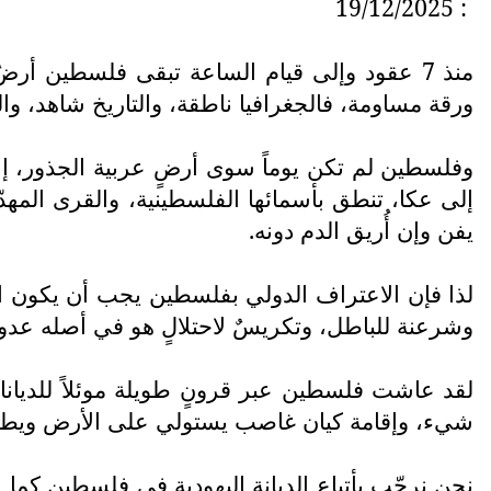
: 19/12/2025
منذ 7 عقود وإلى قيام الساعة تبقى فلسطين أر
ورقة مساومة، فالجغرافيا ناطقة، والتاريخ شاهد، 
وفلسطين لم تكن يوماً سوى أرضٍ عربية الجذور، إسلا
إلى عكا، تنطق بأسمائها الفلسطينية، والقرى المه
يفن وإن أُريق الدم دونه.
لذا فإن الاعتراف الدولي بفلسطين يجب أن يكون اعتر
وشرعنة للباطل، وتكريسٌ لاحتلالٍ هو في أصله عدوان
لقد عاشت فلسطين عبر قرونٍ طويلة موئلاً للديانات
شيء، وإقامة كيان غاصب يستولي على الأرض ويطرد 
نحن نرحّب بأتباع الديانة اليهودية في فلسطين كم