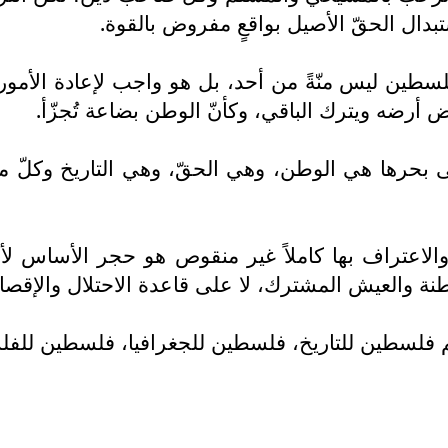
بدال الحقّ الأصيل بواقعٍ مفروض بالقوة.
طين ليس منّةً من أحد، بل هو واجب لإعادة الأمور إ
أرضه ويترك الباقي، وكأنّ الوطن بضاعة تُجزّأ.
ى بحرها هي الوطن، وهي الحقّ، وهي التاريخ وكلّ 
عتراف بها كاملاً غير منقوص هو حجر الأساس لأيّ عد
طنة والعيش المشترك، لا على قاعدة الاحتلال والإقصاء
لم فلسطين للتاريخ، فلسطين للجغرافيا، فلسطين للفل