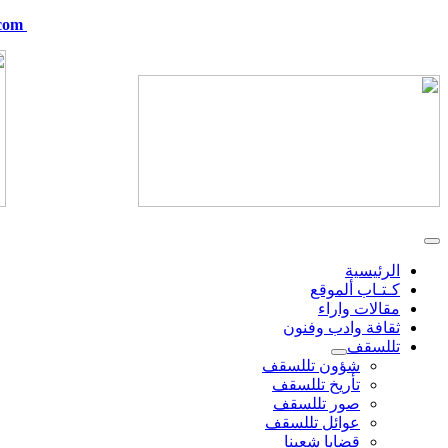
com
telskof@hotmail.com
الرئيسية
كـتـاب ألموقع
مقالات واراء
ثقافة وادب وفنون
تللسقف
شؤون تللسقف
تأريخ تللسقف
صور تللسقف
عوائل تللسقف
قضايا شعبنا