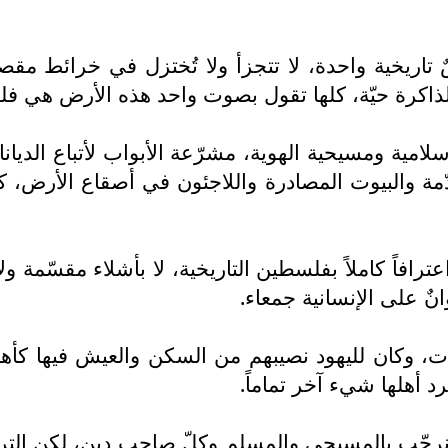
ضٌ تاريخية واحدة، لا تتجزأ ولا تُختزل في خرائط م
والذاكرة حيّة، كلها تقول بصوت واحد هذه الأرض هي 
مية ومسيحية الهوية، مشرّعة الأبواب لأتباع الديان
دّمة والبيوت المصادرة واللاجئون في أصقاع الأرض، 
افاً كاملاً بفلسطين التاريخية، لا بأشلاء مقسّمة و
ٌ على الإنسانية جمعاء.
، وكان لليهود نصيبهم من السكن والعيش فيها كأهل 
أهلها شيء آخر تماماً.
ا نرحّب بالمسيحي والمسلم وكلّ صاحب دين، لكن التر