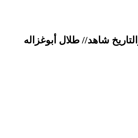
لتاريخ شاهد// طلال أبوغزاله