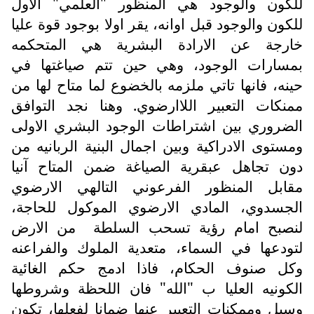
للكون والوجود هي المنظور "العلمي" الاول
للكون والوجود قبل اوانه، يقر اولا بوجود قوة عليا
خارجة عن الارادة البشرية هي المتحكمه
بمسارات الوجود، وهي حين تتم صياغتها في
حينه، فانها تاتي ملزمه بالخضوع لما متاح لها من
ممنكات التعبير اللاارضوي. وهنا نجد التوافق
الضروري بين اشتراطات الوجود البشري الاولى
ومستوى الادراكية وبين اجمال البنية الربانيه من
دون تجاهل عبقرية الصياغة ضمن المتاح آنيا
مقابل المنظور الفرعوني التالهي الارضوي
الجسدوي، المادي الارضوي الموكول للحاجة،
لنصبح امام رؤية تسحب السلطة
من الارض
لتودعها في السماء، متعدية الملوك والفراعنه
وكل صنوف الحكام، فاذا ادمج حكم الغائية
الكونيه العليا ب "الله" فان اللحظة وشروطها
وسبل وممكنات التعبير عنها ضمانا لفعلها، تكون