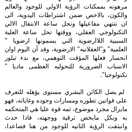
مرهونه بممكنات الرؤية الاولى للوجود والعالم
والكون، بالاخص ضمن اشتراطات اليدوية، الى
ان تنتهي مفاعيلها وتحل ساعة الانتقال الالي
التكنولوجي العقلي، ووقتها تحل ساعة العلية
السببية اللاارضوية التي يسمونها ارضويا "
العلمية" و"العقلانيه" الارضوية، وقد آن اليوم اوان
انحسار فعلها المؤقت التوهمي، مع بدء تبلور
الاسباب الضرورية للتحوليه العظمى ماديا "
تكنولوجيا".
لم يصل الكائن البشري مستوى يؤهله للتعرف
على قوانين تطوره ومسارات وجوده وغاياته، فهو
مايزال مجرد موضوع، ثمه قوة عليا هي المتحكمه
به وبكل مايخص ترقية ووجهته، فاذا حدث
وانبثقت الرؤية الثانيه للوجود من هنا فصاعدا،