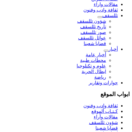
مقالات واراء
ثقافة وادب وفنون
تللسقف
شؤون تللسقف
تأريخ تللسقف
صور تللسقف
عوائل تللسقف
قضايا شعبنا
أخبار
أخبار عامة
محطات طبية
علوم و تکنلوجیا
ابطال الحرية
رياضة
حوارات وتقارير
ابواب الموقع
ثقافة وادب وفنون
كـتـاب ألموقع
مقالات وآراء
شؤون تللسقف
قضايا شعبنا