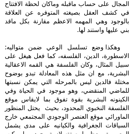
المجال على حساب ماقبله وماكان لحظة الافتتاح
في كشف العقل بصيغته المتوفره عن العلاقة
بالوجود وهي المهمه الاعظم مقارنة بكل ماقد
بني عليها واستند لها.
وهكذا وضع تسلسل الوعي ضمن متواليه:
الاسطورة، الدين، الفلسفه، كما فعل هيغل على
سبيل المثال، وكان الفلسفة هي القمه الاعقالية
البشرية، مع ان مثل هذه المعادلة تبدو بوضوح
مختلة فالدين ليس بالمرحله التي يمكن نسبتها
للماضي المنقضي، وهو موجود في الحياة وفي
الكينونه البشرية بقوة تفوق بما لايقاس موقع
الفلسفة النخبوي المحدود، بحيث
يحتل المنظور
الماورائي موقع العنصر الوجودي المجتمعي خارج
السياقات الجغرافية والكيانيه على مدى يشمل
المعمورة بمعظمها بصفته لازمة وجود، بما يمكن،