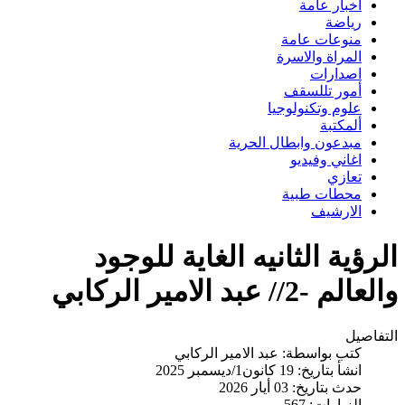
اخبار عامة
رياضة
منوعات عامة
المراة والاسرة
اصدارات
أمور تللسقف
علوم وتكنولوجيا
ألمكتبة
مبدعون وابطال الحرية
اغاني وفيديو
تعازي
محطات طبية
الارشيف
الرؤية الثانيه الغاية للوجود
والعالم -2// عبد الامير الركابي
التفاصيل
كتب بواسطة:
عبد الامير الركابي
انشأ بتاريخ: 19 كانون1/ديسمبر 2025
حدث بتاريخ: 03 أيار 2026
الزيارات: 567