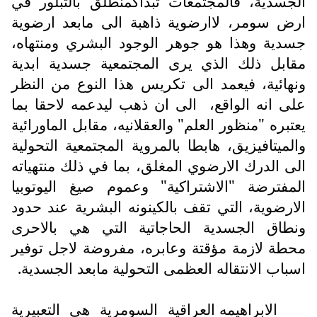
الجسدية، فالمجتمعات تبداكمنطلق بالتبلور في
ارض سومر، لاارضوية ذاهبة الى مابعد ارضوية
جسدية وهذا هو جوهر الوجود البشري ومنتهاه،
مقابل ذلك الذي يرى المجتمعية جسدية ابدية
ونهائية، فيعمد الى تكريس هذا النوع من النظر
على انه الواقع،
الى ان ذهب ليدعمه لاحقا بما
يعتبره "منظور العلم" والعقلانيه، مقابل الماورائية
والميتافيزيق، هابطا بالمروية المجتمعية التحولية
الى الدرك الارضوي المغلق، بما في ذلك منتهياته
المفترضة "الاشتراكية" وعموم صيغ اليوتوبيا
الارضوية، التي تقف بالكينونه البشرية عند حدود
ونطاق الجسدية الحاجاتية التي هي بالاحرى
محطة لازمة مؤقتة وعابره، مفروضة لاجل توفير
اسباب الانتقاله العظمى التحولية مابعد الجسدية.
الابراهيمه العراقية السومرية هي التعبيرية