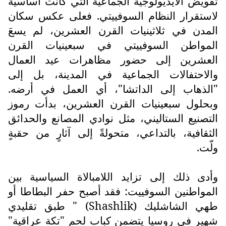
تقويض الأيديولوجية الجماعية التي كانت أساسية
لاستقرار النظام السوفييتي. فعلى عكس سكان
المدن في ثلاثينيات القرن العشرين، لم يسعَ
المواطن السوفييتي في سبعينيات القرن
العشرين إلى حضور مظاهرات عيد العمال
والاحتفالات الجماعية في المدينة، بل إلى
"الذهاب إلى الداتشا"، أي العمل في أرضه.
وبحلول سبعينيات القرن العشرين، بدأت رموز
التصنيع الستاليني، مثل نوادي المصانع والحدائق
الثقافية، بالتداعي، متحولةً إلى آثارٍ من حقبةٍ
ولّت.
وأدى ذلك إلى تزايد اللامبالاة السياسية بين
المواطنين السوفييت: فقد أصبح حفر البطاطا أو
طهي الشاشليك (
Shashlik
) " طبق تقليدي
شهير في روسيا يتضمن كباب لحم "تكة عراقية"