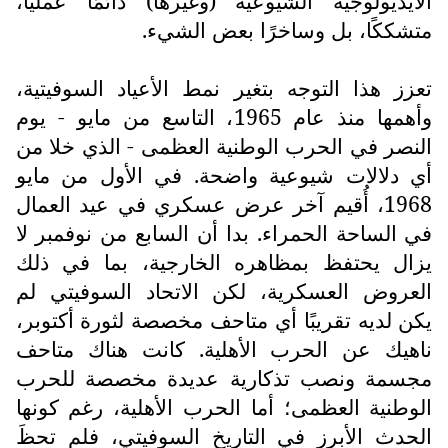
الأيديولوجية الشيوعية (وغيرها) دائمًا عمليًا،
متشككًا، بل وساخرًا بعض الشيء.
تعزز هذا التوجه بتغير نمط الأعياد السوفيتية،
وأهمها منذ عام 1965، التاسع من مايو - يوم
النصر في الحرب الوطنية العظمى - الذي خلا من
أي دلالات شيوعية واضحة. في الأول من مايو
1968، أُقيم آخر عرض عسكري في عيد العمال
في الساحة الحمراء. بدا أن السابع من نوفمبر لا
يزال يحتفظ بمظاهره الخارجية، بما في ذلك
العروض العسكرية، لكن الاتحاد السوفيتي لم
يكن لديه تقريبًا أي متاحف مخصصة لثورة أكتوبر،
ناهيك عن الحرب الأهلية. كانت هناك متاحف
مجسمة ونصب تذكارية عديدة مخصصة للحرب
الوطنية العظمى؛ أما الحرب الأهلية، رغم كونها
الحدث الأبرز في التاريخ السوفيتي، فلم تحظَ