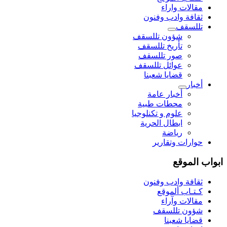
مقالات واراء
ثقافة وادب وفنون
تللسقف
شؤون تللسقف
تأريخ تللسقف
صور تللسقف
عوائل تللسقف
قضايا شعبنا
أخبار
أخبار عامة
محطات طبية
علوم و تکنلوجیا
ابطال الحرية
رياضة
حوارات وتقارير
ابواب الموقع
ثقافة وادب وفنون
كـتـاب ألموقع
مقالات وآراء
شؤون تللسقف
قضايا شعبنا