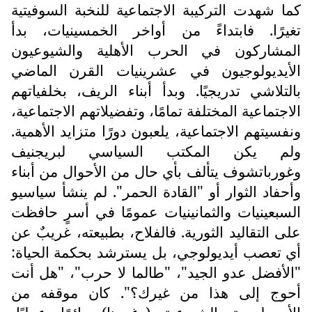
كما شهدت التركيبة الاجتماعية للنخبة السوفيتية
تغيرًا. فابتداءً من أواخر الخمسينيات، بدأ
المشاركون في الحرب الأهلية والشيوعيون
الأيديولوجيون في عشرينيات القرن الماضي
بالتلاشي تدريجيًا. وبدأ أبناء الريف، بخلفياتهم
الاجتماعية المختلفة تمامًا، وتفضيلاتهم الاجتماعية،
ونفسيتهم الاجتماعية، يلعبون دورًا متزايد الأهمية.
ولم يكن المكتب السياسي لبريجنيف
وغورباتشوف يتألف بأي حال من الأحوال من أبناء
وأحفاد الثوار أو "القادة الحمر". لم ينشأ سياسيو
السبعينيات والثمانينيات عمومًا في أسرٍ حافظت
على التقاليد الثورية. فالفلاح، بطبيعته، غريبٌ عن
أي تعصب أيديولوجي، بل يسترشد بحكمة الحياة:
"الأفضل عدو الجيد"، "طالما لا حرب"، "هل أنت
أحوج إلى هذا من غيرك؟". كان موقفه من