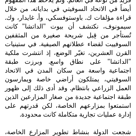
أيضاً في الاتحاد السوفيتي في بداياته. من خلال
قراءة مؤلفات ك. باوستوفسكي، وأ. غايدار، وك.
سيمونوف، نكتشف أن بيوت "الداتشا" كانت
تُستأجر من قِبل شريحة صغيرة من المثقفين
السوفييت لقضاء عطلاتهم الصيفية. في ستينيات
القرن العشرين، تغيّر الوضع، إذ انتشرت ملكية
"الداتشا" على نطاق واسع. وبرزت طبقة
اجتماعية واسعة من سكان المدن في الاتحاد
السوفيتي، يمتلكون أراضي خاصة ويمارسون
العمل الزراعي بانتظام. وقد أدى ذلك إلى ظهور
طبقة اجتماعية جديدة من صغار المزارعين الذين
استمتعوا بمزارعهم الخاصة، لكن قدرتهم على
إدارة عمليات تجارية متكاملة كانت محدودة.
شجعت الدولة بنشاط تطوير المزارع الخاصة،