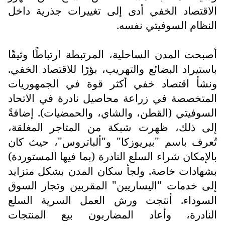
الاقتصاد الخفي أدى إلى تغييرات جذرية داخل
النظام السوفيتي نفسه.
أصبحت المدن الساحلية، المرتبطة ارتباطًا وثيقًا
باستيراد البضائع والتهريب، بؤرًا للاقتصاد الخفي.
ونشأ اقتصاد خفي أكثر قوة في الجمهوريات
المتخصصة في زراعة محاصيل نادرة في الاتحاد
السوفيتي (القطن، والشاي، والحمضيات). إضافةً
إلى ذلك، ظهرت شبكة من المتاجر المغلقة،
تُعرف باسم "بيريوزكا" و"ألباتروس"، حيث كان
بالإمكان شراء السلع النادرة (بما فيها المستوردة)
بشهادات خاصة. ولجأ سكان المدن بشكل متزايد
إلى خدمات "اليساريين" المقربين وتجار السوق
السوداء. أنتجت ورش العمل السرية السلع
النادرة، وأعاد المضاربون بيع المنتجات