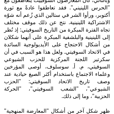
"الحرس اللينيني". فقد تعاطفوا عادةً مع ثورة
أكتوبر، ورأوا الشر في ستالين الذي زُعم أنه شوّه
الاشتراكية اللينينية. نتج عن ذلك موقف مختلف
تجاه الفترة المبكرة من التاريخ السوفيتي: إذ نُظر
إلى اللينينية والبلشفية المبكرة على أنهما شكلان
من أشكال الاحتجاج على الأيديولوجية السائدة
في الاتحاد السوفيتي. ولعل هذا هو السبب في أن
سكرتير اللجنة المركزية للحزب الشيوعي
السوفيتي، م. أ. سوسلوف، أوصى المؤرخين
وعلماء الاجتماع باستخدام أكثر الصيغ حيادية عند
وصف تاريخ الاتحاد السوفيتي: "الحزب
الشيوعي"، "الشعب السوفيتي"، "الحركة
الحزبية"، وما إلى ذلك.
ظهر شكل آخر من أشكال "المعارضة المنهجية"