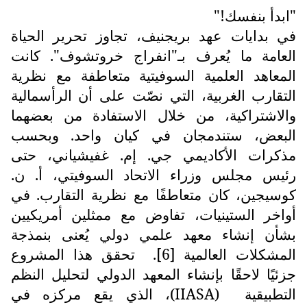
"ابدأ بنفسك!"
في بدايات عهد بريجنيف، تجاوز تحرير الحياة
العامة ما يُعرف بـ"انفراج خروتشوف". كانت
المعاهد العلمية السوفيتية متعاطفة مع نظرية
التقارب الغربية، التي نصّت على أن الرأسمالية
والاشتراكية، من خلال الاستفادة من بعضهما
البعض، ستندمجان في كيان واحد. وبحسب
مذكرات الأكاديمي جي. إم. غفيشياني، حتى
رئيس مجلس وزراء الاتحاد السوفيتي، أ. ن.
كوسيجين، كان متعاطفًا مع نظرية التقارب. في
أواخر الستينيات، تفاوض مع ممثلين أمريكيين
بشأن إنشاء معهد علمي دولي يُعنى بنمذجة
المشكلات العالمية [6].
تحقق هذا المشروع
جزئيًا لاحقًا بإنشاء المعهد الدولي لتحليل النظم
التطبيقية
(
IIASA
)، الذي يقع مركزه في