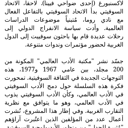
لاكسنبورغ (إحدى ضواحي فيينا). لاحقا، الاتحاد
السوفيتي بدأ الاتحاد السوفيتي بالتفاعل الفعال
مع نادي روما، مُتبنياً موضوعات الدراسات
العالمية. وأدت سياسة الانفراج الدولي إلى
رحلات عديدة قام بها باحثون سوفييت إلى الدول
الغربية لحضور مؤتمرات وندوات متنوعة.
جسّد نشر "مكتبة الأدب العالمي" المكونة من
200 مجلد، بين عامي 1967 و1977، هذه
التوجهات الجديدة في الثقافة السوفيتية. تمحورت
فكرة هذه السلسلة حول دمج الأدب السوفيتي
في الأدب العالمي، وكأن الأدب السوفيتي يذوب
في الأدب العالمي، وهو ما يتوافق مع نظرية
التقارب الغربية. وفي إطار هذا المشروع، نُشرت
أعمال عدد من المؤلفين الذين اعتُبرت آراؤهم
"مُثيرة للجدل" من منظور الأيديولوجية السوفيتية.