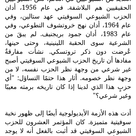
الحقيقيين هم البلاشفة. في عام 1956، أدان
الحزب الشيوعي السوفيتي عهد ستالين، وفي
عام 1964، أدان نهج خروتشوف التطوعي، وفي
عام 1983، أدان جمود بريجنيف. لم يبقَ من
الشرعية سوى الحقبة اللينينية، وحتى حينها،
عُرضت دون ذكر تروتسكي. نشأت مفارقةٌ
مفادها أن تاريخ الحزب الشيوعي السوفيتي أصبح
غير شرعي من وجهة نظر الحزب نفسه، لا من
وجهة نظر خصومه. أثار هذا حتمًا التساؤل: "أي
حزبٍ هذا الذي لدينا إذا كان تاريخه برمته معيبًا
وغير شرعي؟"
أدت هذه الأزمة الأيديولوجية أيضًا إلى ظهور نخبة
سوفيتية متميزة. كان المؤتمر العشرون للحزب
الشيوعي السوفيتي قد أثبت بالفعل أنه لا يوجد