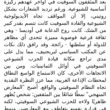
يعد المثقفون السوفيت في أواخر عهدهم ركيزة
أساسية للشيوعية. ورغم ترديد الشعارات بشكل
روتيني، إلا أن المواقف تجاه الأيديولوجية
الشيوعية والقادة السوفيت كانت تتسم بقدر كبير
من الشك. كانت روح الدعابة في أوديسا - وهي
ثقافة فرعية فوضوية مميزة تتحدى أي مظاهر
للدولة أو سلطتها - رائجة. وقد رافق ذلك نكات
عن المكتب السياسي لبريجنيف، مما يدل على
مدى تراجع مكانة قيادة الحزب الشيوعي
السوفيتي في أوائل الثمانينيات. ومن بين
الاتجاهات الأخرى، كان الاستماع الواسع النطاق
لمحطات الإذاعة الغربية، مما عزز النظرة النقدية
تجاه النظام السوفيتي والواقع. أصبح "المعارض
المنهجي" نمطًا شائعًا بين المثقفين: شخص يُظهر
ظاهريًا ولاءه للحزب الشيوعي السوفيتي، لكنه
في قرارة نفسه يتعاطف مع المعارضين ونمط