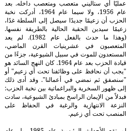
عمليًا أي ستاليني متعصب ومتعصب داخله. بعد
عام 1956، ولا سيما عام 1964، أدركت نخبة
الحزب أن زعيمًا جديدًا سيصل إلى السلطة غدًا،
زعيمًا سيدين الحقبة الحالية بالطريقة نفسها.
(وهذا ما حدث بالفعل عام 1982). لم يعد
المتعصبون في عشرينيات القرن الماضي،
المستعدون للموت في سبيل الشيوعية، جزءًا من
قيادة الحزب بعد عام 1964. كان النهج السائد هو
"يجب أن نحافظ على وظائفنا تحت أي زعيم" أو
"سنصفق ثم نمضي في أعمالنا". وقد أدى ذلك
إلى ظهور السخرية والبراغماتية بين نخبة الحزب:
فبدلاً من الإيمان الراسخ بمبادئ الشيوعية، سادت
النزعة الانتهازية والرغبة في الحفاظ على
المنصب تحت أي زعيم.
لم تقع الأحداث الرئيسية عام 1985، بل عام