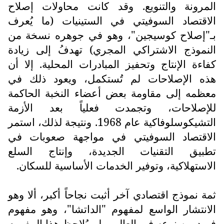
المرونة والتنويع. وقد كانت محاولات إصلاح
الاقتصاد السوفيتي في الستينيات (ما يُعرف
بـ"إصلاح كوسيجين"، وهو في جوهره نسخة من
النموذج الاشتراكي المجري) تهدفُ إلى زيادة
كفاءة الإنتاج وتحفيز المبادرات المحلية. إلا أن
هذه الإصلاحات لم تُستكمل، ويعود ذلك في
معظمه إلى مقاومة بعض أعضاء النخبة الحاكمة
للإصلاحات، وتجمدت فعلياً بعد الأزمة
التشيكوسلوفاكية عام 1968. ونتيجة لذلك، استمر
الاقتصاد السوفيتي في مواجهة صعوبات في
تطبيق التقنيات الجديدة، وإنتاج السلع
الاستهلاكية، وتوفير الخدمات الأساسية للسكان.
ثمة نموذج اقتصادي آخر أثبت نجاحاً أكبر، ألا وهو
الانتشار الواسع لمفهوم "الداتشا"، وهو مفهوم
فريد من نوعه في العالم. ولم يُلاحظ هذا المفهوم