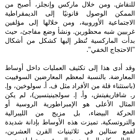
للنقاش. ومن خلال ماركس وإنجلز، أصبح من
الممكن الوصول قانونيًا إلى الديمقراطية
الاجتماعية الأوروبية، ومن خلالها إلى مؤلفين
غربيين شبه محظورين. ونشأ وضع مفاجئ، حيث
بدأت الماركسية تُنظر إليها كشكل من أشكال
"الاحتجاج الخفي".
وقد أدى هذا إلى تكثيف العمليات داخل أوساط
المعارضة. بالنسبة لمعظم المعارضين السوفييت
(باستثناء قلة من الأفراد مثل ف. أ. سولوخين، وإ.
ر. شافاريفيتش، وأ. إ. سولجينيتسين)، لم يكن
المثال الأعلى هو الإمبراطورية الروسية أو
الحركة البيضاء، بل مزيج من الليبرالية
والتروتسكية. تميزت هذه الأوساط بإدانة شديدة
لقمع ستالين في ثلاثينيات القرن العشرين،
وبالتالي، كان المعارضون السوفييت يتعاطفون مع