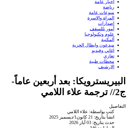
اخبار عامة
رياضة
منوعات عامة
المراة والاسرة
اصدارات
أمور تللسقف
علوم وتكنولوجيا
ألمكتبة
مبدعون وابطال الحرية
اغاني وفيديو
تعازي
محطات طبية
الارشيف
البيريسترويكا: بعد أربعين عاماً-
ج2// ترجمة علاء اللامي
التفاصيل
كتب بواسطة:
علاء اللامي
انشأ بتاريخ: 21 كانون1/ديسمبر 2025
حدث بتاريخ: 03 أيار 2026
الزيارات: 346