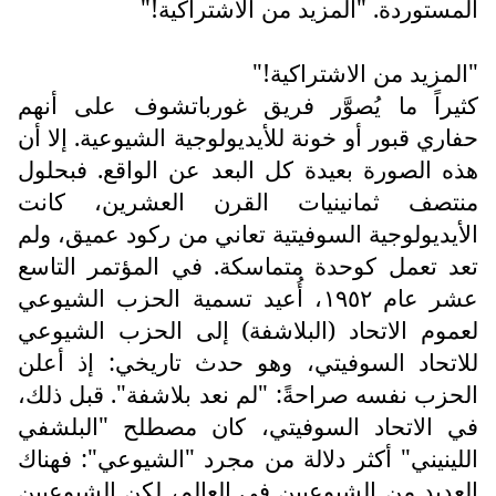
المستوردة. "المزيد من الاشتراكية!"
"المزيد من الاشتراكية!"
كثيراً ما يُصوَّر فريق غورباتشوف على أنهم
حفاري قبور أو خونة للأيديولوجية الشيوعية. إلا أن
هذه الصورة بعيدة كل البعد عن الواقع. فبحلول
منتصف ثمانينيات القرن العشرين، كانت
الأيديولوجية السوفيتية تعاني من ركود عميق، ولم
تعد تعمل كوحدة متماسكة. في المؤتمر التاسع
عشر عام ١٩٥٢، أُعيد تسمية الحزب الشيوعي
لعموم الاتحاد (البلاشفة) إلى الحزب الشيوعي
للاتحاد السوفيتي، وهو حدث تاريخي: إذ أعلن
الحزب نفسه صراحةً: "لم نعد بلاشفة". قبل ذلك،
في الاتحاد السوفيتي، كان مصطلح "البلشفي
اللينيني" أكثر دلالة من مجرد "الشيوعي": فهناك
العديد من الشيوعيين في العالم، لكن الشيوعيين