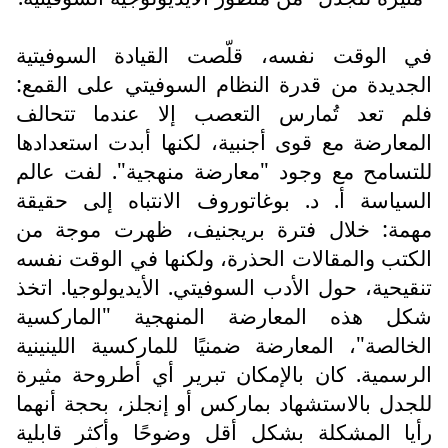
في الوقت نفسه، قلّصت القيادة السوفيتية
الجديدة من قدرة النظام السوفيتي على القمع:
فلم تعد تُمارس التعصب إلا عندما تتحالف
المعارضة مع قوى أجنبية، لكنها أبدت استعدادها
للتسامح مع وجود "معارضة منهجية". لفت عالم
السياسة أ. د. بوغاتوروف الانتباه إلى حقيقة
مهمة: خلال فترة بريجنيف، ظهرت موجة من
الكتب والمقالات الحذرة، ولكنها في الوقت نفسه
تنقيحية، حول الأدب السوفيتي. الأيديولوجيا. اتخذ
شكل هذه المعارضة المنهجية "الماركسية
الخالصة"، المعارضة ضمنيًا للماركسية اللينينية
الرسمية. كان بالإمكان تبرير أي أطروحة مثيرة
للجدل بالاستشهاد بماركس أو إنجلز، بحجة أنهما
رأيا المشكلة بشكل أقل وضوحًا وأكثر قابلية