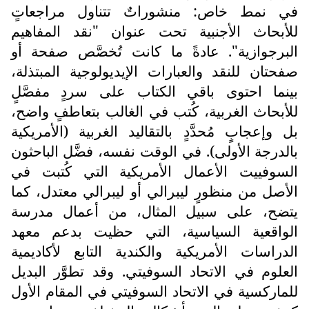
في نمط خاص: منشوراتٌ تتناول مراجعاتٍ
للأبحاث الأجنبية تحت عنوان "نقد المفاهيم
البرجوازية". عادةً ما كانت تُخصَّص صفحة أو
صفحتان للنقد والعبارات الإيديولوجية المبتذلة،
بينما احتوى باقي الكتاب على سردٍ مفصَّلٍ
للأبحاث الغربية، كُتب في الغالب بتعاطفٍ واضح،
بل وإعجابٍ مُحدَّدٍ بالتقاليد الغربية (الأمريكية
بالدرجة الأولى). في الوقت نفسه، فضَّل الباحثون
السوفييت الأعمال الأمريكية التي كُتبت في
الأصل من منظورٍ ليبرالي أو ليبرالي معتدل، كما
يتضح، على سبيل المثال، من أعمال مدرسة
الواقعية السياسية، التي حظيت بدعم معهد
الدراسات الأمريكية والكندية التابع لأكاديمية
العلوم في الاتحاد السوفيتي. وقد تطوَّر البديل
للماركسية في الاتحاد السوفيتي في المقام الأول