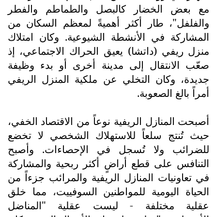
مع بعض الخضار كالبصل والطماطم والفطر
والفلفل"، طار أكثر أهميةً لمعظم السكان من
المشاركة في الأنشطة الشيوعية. وكان امتلاك
منزل ريفي (داتشا) يعيق الحراك الاجتماعي، إذ
صعّب الانتقال إلى مدينة أخرى أو بدء وظيفة
جديدة، وكان التخلي عن ملكية المنزل الريفي
أمراً بالغ الصعوبة.
أصبحت المنازل الريفية نوعاً من الاقتصاد الخفي،
حيث تُنتج سلعاً للاستهلاك الشخصي لا تخضع
للضرائب ولا تُسجل في الإحصاءات. وأصبح
التنافس على قطع أراضٍ أكثر ربحية والمشاركة
في تعاونيات المنازل الريفية والمرائب جزءاً من
الحياة اليومية للمواطنين السوفييت، مما خلق
عقلية مختلفة - ليست عقلية "المناضل