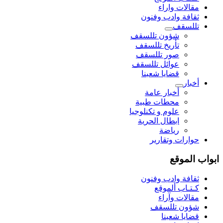
مقالات واراء
ثقافة وادب وفنون
تللسقف
شؤون تللسقف
تأريخ تللسقف
صور تللسقف
عوائل تللسقف
قضايا شعبنا
أخبار
أخبار عامة
محطات طبية
علوم و تکنلوجیا
ابطال الحرية
رياضة
حوارات وتقارير
ابواب الموقع
ثقافة وادب وفنون
كـتـاب ألموقع
مقالات وآراء
شؤون تللسقف
قضايا شعبنا