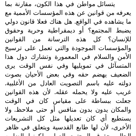
يتسائل مواطن في هذا الكون، مقارنة بما
يعرفه من قوانين عن هذه المؤسسات الأممية مع
ما يشاهده في الواقع. هل هناك فعلا قانون دولي
يضبط المجتمع؟ أو ديمقراطية وحرية وحقوق
للإنسان؟ كل هذه الترسانة من القوانين
والمؤسسات الموجودة والتي تعمل على ترسيخ
الأمن والسلام في المعمورة وتشارك دول هذا
المتسآئل في تمويليها وفي نفس الوقت يرى
الضعيف يهضم حقه وفي بعض الأحيان بصوت
دولته عليه باسم التصويت العادل من الأغلبية.
غريب عليه ولا يحمله عقله. لأن هذه القوانين
جعلت ببساطة على مقياس كان في الوقت
والمكان يدون بدون منافس أو حتى ملاحظ. ولا
يستطيع أي كان تعديلها مثل كل التشريعات
الأخرى، لأن لها طابع القدسية ويتعلق في ظاهر
الحال بحقوق المجتمع الدولي لكونها الضامن