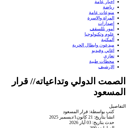
اخبار عامة
رياضة
منوعات عامة
المراة والاسرة
اصدارات
أمور تللسقف
علوم وتكنولوجيا
ألمكتبة
مبدعون وابطال الحرية
اغاني وفيديو
تعازي
محطات طبية
الارشيف
الصمت الدولي وتداعياته// قرار
المسعود
التفاصيل
كتب بواسطة:
قرار المسعود
انشأ بتاريخ: 21 كانون1/ديسمبر 2025
حدث بتاريخ: 03 أيار 2026
الزيارات: 309