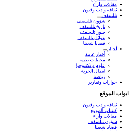
مقالات واراء
ثقافة وادب وفنون
تللسقف
شؤون تللسقف
تأريخ تللسقف
صور تللسقف
عوائل تللسقف
قضايا شعبنا
أخبار
أخبار عامة
محطات طبية
علوم و تکنلوجیا
ابطال الحرية
رياضة
حوارات وتقارير
ابواب الموقع
ثقافة وادب وفنون
كـتـاب ألموقع
مقالات وآراء
شؤون تللسقف
قضايا شعبنا