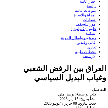
اخبار عامة
رياضة
منوعات عامة
المراة والاسرة
اصدارات
أمور تللسقف
علوم وتكنولوجيا
ألمكتبة
مبدعون وابطال الحرية
اغاني وفيديو
تعازي
محطات طبية
الارشيف
العراق بين الرفض الشعبي
وغياب البديل السياسي
التفاصيل
كتب بواسطة:
يونس متي
انشأ بتاريخ: 15 أيار 2026
حدث بتاريخ: 08 حزيران/يونيو 2026
الزيارات: 654