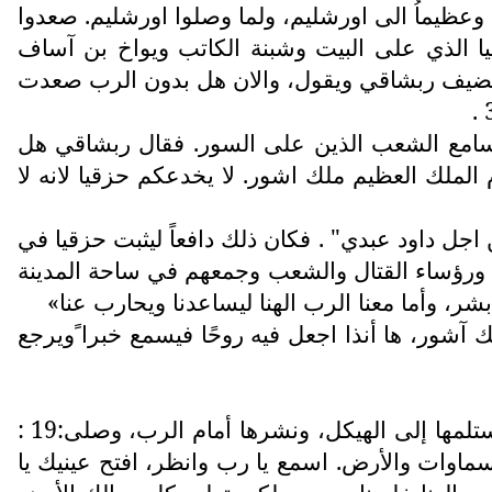
ظيماُ الى اورشليم، ولما وصلوا اورشليم. صعدوا
قيا الذي على البيت وشبنة الكاتب ويواخ بن آساف
 ويضيف ربشاقي ويقول، والان هل بدون الرب صعدت
في مسامع الشعب الذين على السور. فقال ربشاقي هل
لملك العظيم ملك اشور. لا يخدعكم حزقيا لانه لا
من اجل نفسي ومن اجل داود عبدي" . فكان ذلك دافعاً ليثبت حزقيا في
1: 28–35 ) لا بل دفع حزقيا ان ينشد اتباعه ورؤساء القتال والشعب وجمعهم في ساحة المدينة
آشور، ها أنذا اجعل فيه روحًا فيسمع خبرا ًويرجع
كان لملك سنحاريب قائمة طويلة من الانتصارات ليتفاخر بها، اخذ الملك حزقيا الرسالة المتكبرة التي استلمها إلى الهيكل، ونشرها أمام الرب، وصلى:19 :
ماوات والأرض. اسمع يا رب وانظر، افتح عينيك يا