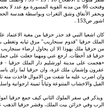
وفتحت 46 من مدنه القوية المسورة مع عدد 
وبحفر الأنفاق وشق الثغرات وبواسطة هندسة الحصا
اشور ص153 .
الملك حزقيا "قدوم سنحاريب" مزق ثيابه وتغطى 
من حزقيا ملك يهوذا الا ان يحاول ارضاء سنجار
حزقيا قد أخطأت. ارجع عني ومهما جعلت على حملته"
«هجمت على مدينة اورشليم دار الملك حزقيا - ف
عقرون وإشمان ملك غزة، وان حزقيا لما راى باسي
وان اضرب عليه ما شفت من الاموال فاخذت منه ثلاثين
الفيل والاخشاب المتنوعة وثياباً ثمينة ارجوانية واسل
الرب وفي خزائن بيت الملك، وقشر حزقيا الذهب عن 