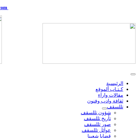
com
telskof@hotmail.com
الرئيسية
كـتـاب ألموقع
مقالات واراء
ثقافة وادب وفنون
تللسقف
شؤون تللسقف
تأريخ تللسقف
صور تللسقف
عوائل تللسقف
قضايا شعبنا