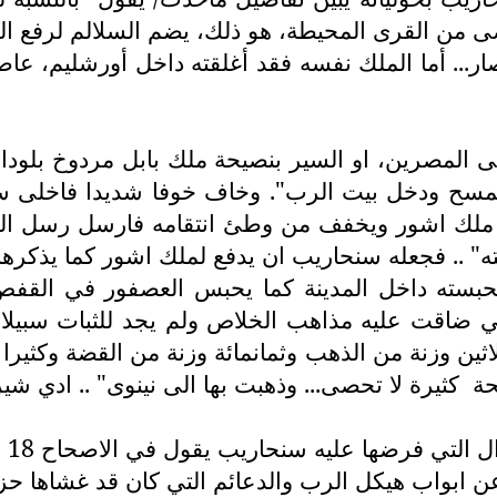
لا يحصى من القرى المحيطة، هو ذلك، يضم السلالم لرفع 
ر... أما الملك نفسه فقد أغلقته داخل أورشليم، ع
بمسح ودخل بيت الرب". وخاف خوفا شديدا فاخلى سب
يب ملك اشور ويخفف من وطئ انتقامه فارسل رسل 
 .. فجعله سنحاريب ان يدفع لملك اشور كما يذكرها ف
حبسته داخل المدينة كما يحبس العصفور في القفص
 ضاقت عليه مذاهب الخلاص ولم يجد للثبات سبيلا
 وزنة من الذهب وثمانمائة وزنة من القضة وكثيرا من
حة
كثيرة لا تحصى... وذهبت بها الى نينوى" .. ادي شير 104 "
ابواب هيكل الرب والدعائم التي كان قد غشاها حزقي