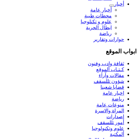
أخبار
أخبار عامة
محطات طبية
علوم و تکنلوجیا
ابطال الحرية
رياضة
حوارات وتقارير
ابواب الموقع
ثقافة وادب وفنون
كـتـاب ألموقع
مقالات وآراء
شؤون تللسقف
قضايا شعبنا
اخبار عامة
رياضة
منوعات عامة
المراة والاسرة
اصدارات
أمور تللسقف
علوم وتكنولوجيا
ألمكتبة