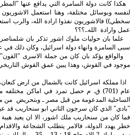
هكذا كانت دولة السامرة التي يدافع عنها "المطر
سخطي)) فالاشوريون نفذوا ارادة الله، والرب است
عمل وارادة
الله..؟؟؟
علما بان حوليات ملوك اشور تذكر بان شلمناصر
سبى السامرة وانهاء دولة اسرائيل، وكان ذلك في عام 722 ق.
والواقع يؤكد بان كان من جملة الاسرى "القون" 
موجود في القوش، وهذا يبين عمق القوش التاريخي و
اذا مملكة اسرائيل كانت بالشمال من ارض كنعان،
عام (701) ق. م حصل تمرد في اماكن مختل
الساحلية المدعومة من قبل مصر ـ وبتحريض
من مر
"بادي" الذي كان سرجون الثاني ابو سنحاريب قد عينه
فما كان من سنحاريب ملك اشور، الا ان يعيد هيبة ا
خطر يهدد الدولة، فالامر يتطلب الشجاعة والاقدام
سفر ملوك 2 الاصح