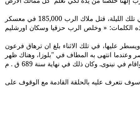
كل ممالك الأرض
أرسل النبي إشعياء رسالة لحزقيا تفيد بأن الرب بنفسه سيقاتل من أجلهم ويدمر سنحاريب وجيوشه. في تلك الليلة، قتل ملاك الرب 185,000 في معسكر
ه الكلمات: « وخلص الرب حزقيا وسكان اورشليم
ويسطر عليها، في تلك الاثناء بلغ ان ترهاق فرعون
 وعندما انتهى به المطاف في "بلوزا، وهناك ظهر
الوبا في جيوشه ففتك بها فتكا ذريعا واهلك اكثر من نصفها، فانصرف سنحاريب ملك اشور وذهب راجعا واقام في نينوى. وكان ذلك في نهاية سنة 689 ق . م
سوف نتعرف عليه بالحلقة القادمة مع الوقوف على