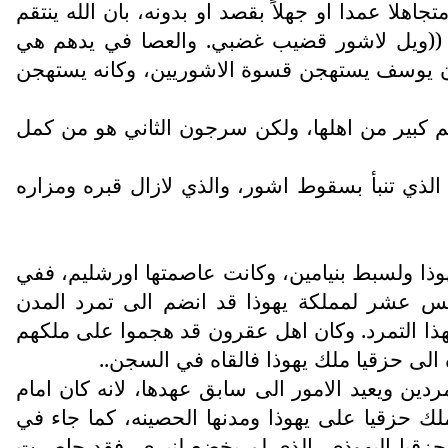
جاهلا عمدا او جهلاً بقصد او بدونه، بان الله ينتقم
نفسه وبوسائل مختلفة، وهنا استعمل الاشوريون لضرب اسرائيل، وهذا ما يقوله اشعيا النبي 10 : 5 ((ويل لاشور قضيب غضبي. والعصا في يدهم هي
ران يوسف يستهجن قسوة الاشوريين، وكانه يستهجن
 كبير من اهلها، ولكن سرجون الثاني هو من كمل
الذي تنبأ بسقوط اشور، والذي لازال قبره ومزاره
وذا ولسبط بنيامين، وكانت عاصمتها اورشليم، ففي
لخامس عشر لمملكة يهوذا قد انضم الى تمرد المدن
هذا التمرد. وكان اهل عقرون قد هجموا على ملكهم
 الى حزقيا ملك يهوذا فالقاه في السجن..
دين ويعيد الامور الى سابق عهدها، لانه كان امام
لك حزقيا على يهوذا ومدنها الحصينه، كما جاء في
قول "بالنسبة لحزقيا اليهوذي، الذي لم يخضع لنيري، فقد حاصرت