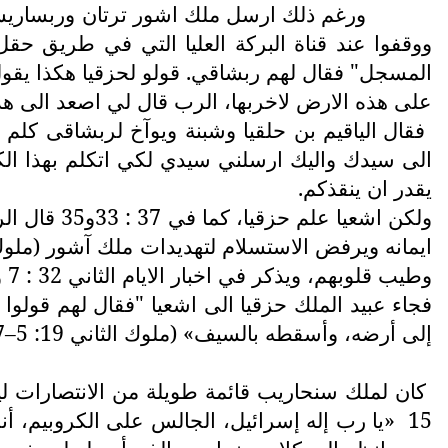
ورغم ذلك ارسل ملك اشور ترتان وربساريس 
ووقفوا عند قناة البركة العليا التي في طريق حقل
المسجل" فقال لهم ربشاقي. قولو لحزقيا هكذا يقو
على هذه الارض لاخربها، الرب قال لي اصعد الى هذه الارض واخربها" 
فقال الياقيم بن حلقيا وشبنة ويوآخ لربشاقى كلم 
الى سيدك واليك ارسلني سيدي لكي اتكلم بهذا الكل
يقدر ان ينقذكم.
ولكن اشعي
وطيب قلوبهم، ويذكر في اخبار الايام الثاني 32 : 7 و8 ، لا تخافوا ولا ترتعبوا من ملك آشور لان معه ذراع بشر، وأما معنا الرب الهنا ليساعدنا ويحارب عنا»
فجاء عبيد الملك حزقيا الى اشعيا "فقال لهم قولوا
إلى أرضه، وأسقطه بالسيف» (ملوك الثاني 19: 5–7)
15
«يا رب إله إسرائيل، الجالس على الكروبيم، أ