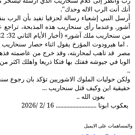
رب وانظر إلى كلام سنحاريب الذي أرسله ليسخر من الإله الحي» (ملوك الثاني 19 : 17 –
أنك أنت الرب الاله وحدك".
آشور. وعندما رأى سنحاريب هذه المذبحة، تراجع
من سنحاريب ملك آشور» (أخبار الأيام الثاني 32: 22 ) ..
. اما هيرودوت المؤرخ يقول اثناء حصار سنحاريب ل
مصر
قد تاهب لمحاربته، وقد خرج من عاصمته فذهب
..
ولكن حوليات الملوك الاشوريين تؤكد بان رجوع سن
حقيقية اين وكيف قتل سنحاريب ...
بعون الله ..
يعكوب ابونا ........................... 16 /2 /2026
والمساهمات علی الایمیل