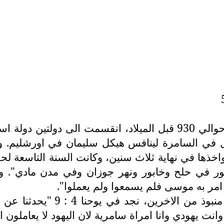
كانت مملكة داود وسليمان مملكة واحدة، وفي حوالي 930 قبل الميل
ذها في نهاية ثلاث سنين، وكانت السنة التاسعة ل
ر في حلح وخابور ونهر جوزان وفي مدن مادي". وا
مر به موسى فلم يسمعوا ولم يعملوا".
بمعنى انهم شعب اخطأ بحق الله
يهودي وانا امراة سامرية لان اليهود لا يعاملون ال