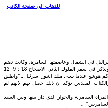
للذهاب الى صفحة الكاتب
اد، انقسمت الى دولتين دولة اسرائيل في الشمال وعاصمتها السامرة، وكانت تضم
الاسباط العشرة اليهودية، وسعت ان تقيم لها هيكل في السامرة لينافس هيكل سليمان في اورشليم. ويذكر في سفر الملوك الثاني الاصحاح 18 : 9- 12
حكم هوشع عندما سبى ملك اشور اسرئيل ـ "واطلق
لكتاب المقدس يؤكد ان ذلك حصل بهم لانهم لم
، واصبح شعب منبوذ من الاخرين، نجد في يوحنا 4 : 9 "يحدثنا عن المراة السامرية والحوار الذي دار بينها وبين السيد
سامريين" ...