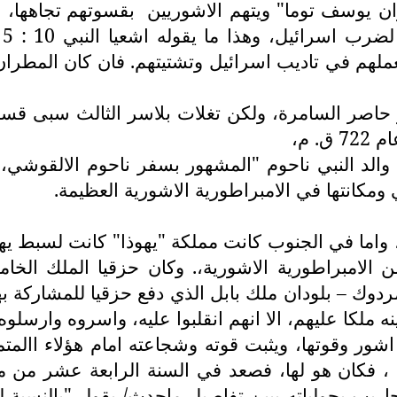
ان يوسف توما" ويتهم الاشوريين
بقسوتهم تجاهها، مت
ل
عملهم في تاديب اسرائيل وتشتيتهم. فان كان المط
 حاصر السامرة، ولكن تغلات بلاسر الثالث سبى قسم
 م،
والد النبي ناحوم "المشهور بسفر ناحوم الالقوشي، 
مكانتها في الامبراطورية الاشورية العظيمة.
 واما في الجنوب كانت مملكة "يهوذا" كانت لسبط يه
فه من الامبراطورية الاشورية،. وكان حزقيا الملك ا
دوك – بلودان ملك بابل الذي دفع حزقيا للمشاركة ب
 ملكا عليهم، الا انهم انقلبوا عليه، واسروه وارسلوه
شور وقوتها، ويثبت قوته وشجاعته امام هؤلاء االمتمر
 ، فكان هو لها، فصعد في السنة الرابعة عشر من م
اح 18 : 13 – 35 ، والملك سنحاريب بحولياته يبين تفاصيل ماحدث/ ي