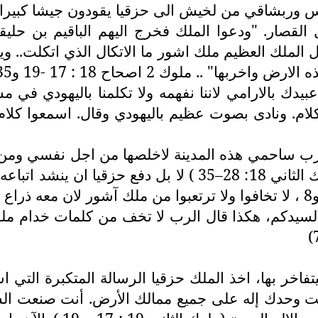
وربشاقي من لخيش الى حزقيا يقودون جيشا كبيرا وع
 القصار. "ودعوا الملك فخرج اليهم الباقيم بن حلي
ل الملك العظيم ملك اشور ما الاتكال الذي اتكلت..
.. ملوك 2 اصحاح 18 : 17 -19 و35 .
عبيدك بالارامي لاننا نفهمه ولا تكلمنا باليهودي 
ام. ونادى بصوت عظيم باليهودي وقال. اسمعوا كلام ا
ا علم حزقيا، كما في 37 : 33و35 قال الرب ساحمي هذه المدينة لاخلصها 
ايمانه ويرفض الاستسلام لتهديدات ملك آشور (ملوك الثاني 8
 لسيدكم، هكذا قال الرب لا تخف من كلمات خدام ملك 
نت وحدك إله على جميع ممالك الأرض. أنت صنعت الس