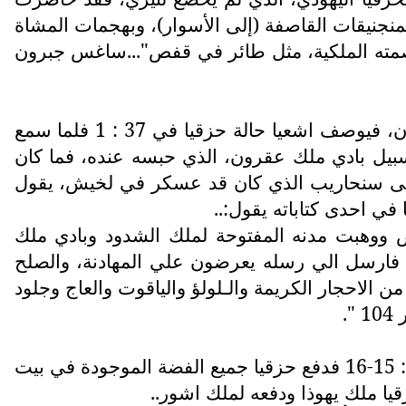
المنجنيقات القاصفة (إلى الأسوار)، وبهجمات المشاة
اصمته الملكية، مثل طائر في قفص"...ساغس جبرون
كان اشعيا النبي قد حذر حزقيا من مغبة الاعتماد على المصرين، او السير بنصيحة ملك بابل مردوخ بلودان، فيوصف اشعيا حالة حزقيا في 37 : 1 فلما سمع
يل بادي ملك عقرون، الذي حبسه عنده، فما كان
الى سنحاريب الذي كان قد عسكر في لخيش، يقول
ي احدى كتاباته يقول:..
 ووهبت مدنه المفتوحة لملك الشدود وبادي ملك
 فارسل الي رسله يعرضون علي المهادنة، والصلح
 الاحجار الكريمة والـلولؤ والياقوت والعاج وجلود
.
ويذكر في سفر الملوك الثاني كيف جمع حزقيا اموال التي فرضها عليه سنحاريب يقول في الاصحاح 18 : 15-16 فدفع حزقيا جميع الفضة الموجودة في بيت
ا ملك يهوذا ودفعه لملك اشور..