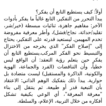
أولاً: كيف يستطيع التابع أن يفكر؟
يبدأ التحرر من التفكير. التابع غالباً ما يفكر بأدوات
الآخر: مفاهيم جاهزة، ثنائيات مبسطة (خير/شر،
تقليد/حداثة، نجاح/فشل)، وأطر معرفية مفروضة
تخدم المهيمن. ليستعيد قدرته على التفكير، يحتاج
إلى "إصلاح الفكر" الذي يخرجه من الاختزال
والتبسيط نحو الفكر المركب.يستطيع التابع أن
يفكر حين يتعلم رؤية التعقد: أن الواقع ليس
خطياً، وأن التناقضات (الفرد والجماعة، الهوية
والكونية، الذاكرة والمستقبل) ليست متضادة بل
حوارية. يبدأ ذلك بتفكيك الوهم الذاتي: الاعتقاد
بأن التبعية قدر أو طبيعة. ثم ينتقل إلى بناء
"معرفة المعرفة"، أي الوعي بكيفية تشكل
أفكاره من خلال التربية، الإعلام، والسلطة.