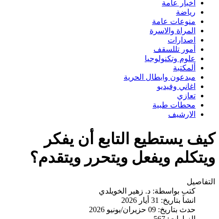
اخبار عامة
رياضة
منوعات عامة
المراة والاسرة
اصدارات
أمور تللسقف
علوم وتكنولوجيا
ألمكتبة
مبدعون وابطال الحرية
اغاني وفيديو
تعازي
محطات طبية
الارشيف
كيف يستطيع التابع أن يفكر
ويتكلم ويفعل ويتحرر ويتقدم؟
التفاصيل
كتب بواسطة:
د. زهير الخويلدي
انشأ بتاريخ: 31 أيار 2026
حدث بتاريخ: 09 حزيران/يونيو 2026
الزيارات: 567