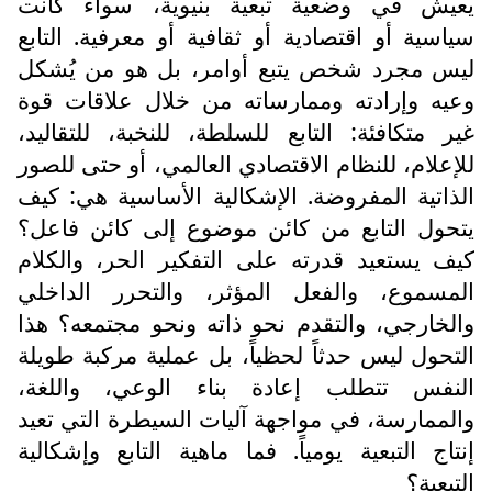
يعيش في وضعية تبعية بنيوية، سواء كانت
سياسية أو اقتصادية أو ثقافية أو معرفية. التابع
ليس مجرد شخص يتبع أوامر، بل هو من يُشكل
وعيه وإرادته وممارساته من خلال علاقات قوة
غير متكافئة: التابع للسلطة، للنخبة، للتقاليد،
للإعلام، للنظام الاقتصادي العالمي، أو حتى للصور
الذاتية المفروضة. الإشكالية الأساسية هي: كيف
يتحول التابع من كائن موضوع إلى كائن فاعل؟
كيف يستعيد قدرته على التفكير الحر، والكلام
المسموع، والفعل المؤثر، والتحرر الداخلي
والخارجي، والتقدم نحو ذاته ونحو مجتمعه؟ هذا
التحول ليس حدثاً لحظياً، بل عملية مركبة طويلة
النفس تتطلب إعادة بناء الوعي، واللغة،
والممارسة، في مواجهة آليات السيطرة التي تعيد
إنتاج التبعية يومياً. فما ماهية التابع وإشكالية
التبعية؟