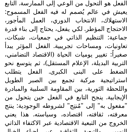
الفعل هو التحول من الوعي إلى الممارسة. التابع
يعيش في عالم يُصمم له فيه الفعل المسموح:
الاستهلاك، الانتخاب الدوري، العمل المأجور،
الاحتجاج المؤطر. لكي يفعل، يحتاج إلى بناء قدرة
جماعية: التنظيم الذاتي في جمعيات، شبكات،
تعاونيات، ومساحات تجريبية. الفعل المؤثر يبدأ
صغيراً: تغيير يوميات الحياة (الاقتصاد التضامني،
التربية البديلة، الإعلام المستقل)، ثم يتوسع نحو
الضغط على البنى الكبرى. الفعل يتطلب
استراتيجية مركبة تجمع بين الصبر الطويل
واللحظة الثورية، بين المقاومة السلبية والمبادرة
الإيجابية. ينجح التابع في الفعل حين يتحول من
"مفعول به" إلى "مُنتِج" لشروطه الوجودية: ينتج
معرفته، ثقافته، اقتصاده، وسياسته. هذا يعني
الخروج من التبعية الاقتصادية عبر الاكتفاء الذاتي
النسبي، والتبعية الثقافية عبر إحياء الخيال