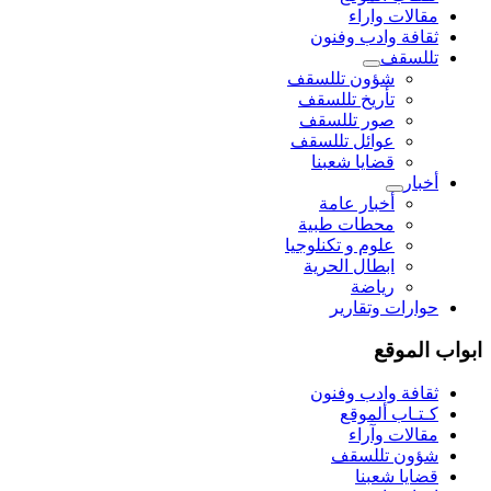
مقالات واراء
ثقافة وادب وفنون
تللسقف
شؤون تللسقف
تأريخ تللسقف
صور تللسقف
عوائل تللسقف
قضايا شعبنا
أخبار
أخبار عامة
محطات طبية
علوم و تکنلوجیا
ابطال الحرية
رياضة
حوارات وتقارير
ابواب الموقع
ثقافة وادب وفنون
كـتـاب ألموقع
مقالات وآراء
شؤون تللسقف
قضايا شعبنا