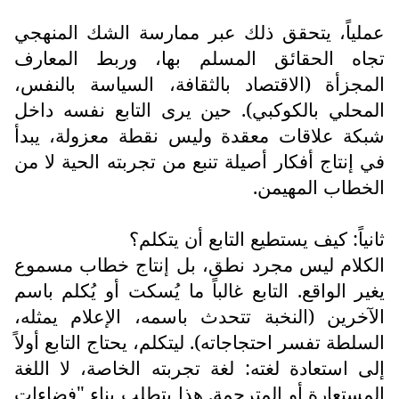
عملياً، يتحقق ذلك عبر ممارسة الشك المنهجي
تجاه الحقائق المسلم بها، وربط المعارف
المجزأة (الاقتصاد بالثقافة، السياسة بالنفس،
المحلي بالكوكبي). حين يرى التابع نفسه داخل
شبكة علاقات معقدة وليس نقطة معزولة، يبدأ
في إنتاج أفكار أصيلة تنبع من تجربته الحية لا من
الخطاب المهيمن.
ثانياً: كيف يستطيع التابع أن يتكلم؟
الكلام ليس مجرد نطق، بل إنتاج خطاب مسموع
يغير الواقع. التابع غالباً ما يُسكت أو يُكلم باسم
الآخرين (النخبة تتحدث باسمه، الإعلام يمثله،
السلطة تفسر احتجاجاته). ليتكلم، يحتاج التابع أولاً
إلى استعادة لغته: لغة تجربته الخاصة، لا اللغة
المستعارة أو المترجمة. هذا يتطلب بناء "فضاءات