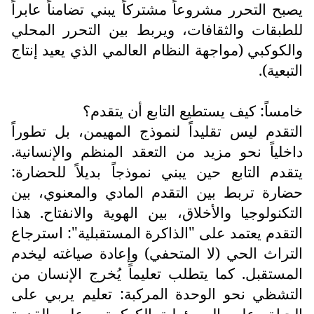
يصبح التحرر مشروعاً مشتركاً يبني تضامناً عابراً
للطبقات والثقافات، ويربط بين التحرر المحلي
والكوكبي (مواجهة النظام العالمي الذي يعيد إنتاج
التبعية).
خامساً: كيف يستطيع التابع أن يتقدم؟
التقدم ليس تقليداً لنموذج المهيمن، بل تطوراً
داخلياً نحو مزيد من التعقد المنظم والإنسانية.
يتقدم التابع حين يبني نموذجاً بديلاً للحضارة:
حضارة تربط بين التقدم المادي والمعنوي، بين
التكنولوجيا والأخلاق، بين الهوية والانفتاح. هذا
التقدم يعتمد على "الذاكرة المستقبلية": استرجاع
التراث الحي (لا المتحفي) وإعادة صياغته ليخدم
المستقبل. كما يتطلب تعليماً يُخرج الإنسان من
التشظي نحو الوحدة المركبة: تعليم يربي على
الحياة، على المسؤولية الكوكبية، وعلى القدرة