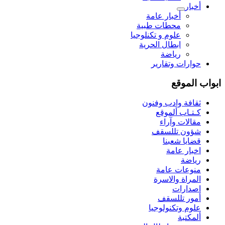
أخبار
أخبار عامة
محطات طبية
علوم و تکنلوجیا
ابطال الحرية
رياضة
حوارات وتقارير
ابواب الموقع
ثقافة وادب وفنون
كـتـاب ألموقع
مقالات وآراء
شؤون تللسقف
قضايا شعبنا
اخبار عامة
رياضة
منوعات عامة
المراة والاسرة
اصدارات
أمور تللسقف
علوم وتكنولوجيا
ألمكتبة