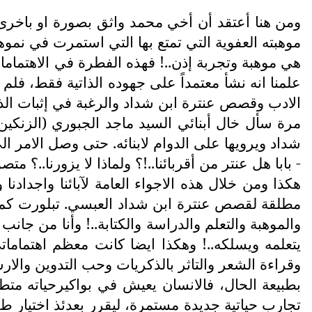
ومن هنا أعتقد أن أخي محمد واثق بصورة او باخرى وم
موهبته العفوية التي تمتع بها التي استمرت في نموه
هي موهبة وتجربة إذن..! فهذه الفطرة في الاهتمامات
علمنا انه نشأ معتمداً على جهوده الذاتية فقط، فلم 
الادب وقصص عنترة ابن شداد والرغبة في إثبات الذ
مرة سأل خال أبنائي السيد ماجد الجبوري (الزنكي
شداد ويرويها على الدوام لابنائه. حتى وصل الامر ال
- بابا هل عنتر من أقربائنا..!؟ ولماذا لا يزورنا..؟ م
هكذا ومن خلال هذه الاجواء العامة لآبائنا واجداد
مطلقة لقصص عنترة ابن شداد العبسي. تبلورت كما
والموهبة والتعلم والدراسة والكتابة..! وأنا من جا
يتعلمه ويسلكه..! وهكذا ايضا كانت معظم اهتماما
وقراءة الشعر والتاثر بالذكريات وحب التدوين والار
بطبيعة الحال، فالانسان يعيش في بواكيرحياته متطل
تجارب حياتية جديدة مستمرة، ليقرر بعدئذ اختيار 