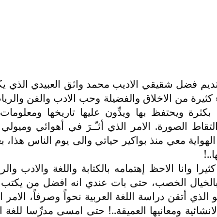
يم فضل شقيقي الاديب محمد واثق العبيدي الذي يكب
يرة من الاخلاق والفضيلة وحب الادب والفن والرياضة
ة بكثرة ويحتفظ بها ويدِّون عليها تاريخها ومعل
تقاط الصورة. الامر الذي أثـّـرَ في أهوائي وميول
لهواية معي منذ بواكير حياتي والى يوم الناس هذا، ب
..!
را وانا الاحظ إهتمامه بالكتابة واللغة والادب وا
 بالخيال الخصب، حتى بات عندي انه افضل من يكتب ا
هو الذي أتقن دراسة اللغة العربية نحواً وصرفاً، الا
نشائية ومعانيها العميقة..! حتى امسى مدرِّسا للغة ال