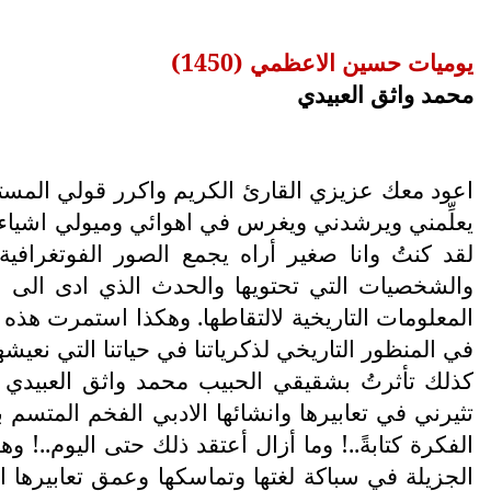
يوميات حسين الاعظمي (1450)
محمد واثق العبيدي
اعود معك عزيزي القارئ الكريم واكرر قولي المستد
يعلِّمني ويرشدني ويغرس في اهوائي وميولي اشياء كث
لقد كنتُ وانا صغير أراه يجمع الصور الفوتغرافي
والشخصيات التي تحتويها والحدث الذي ادى الى ال
المعلومات التاريخية لالتقاطها. وهكذا استمرت هذه ا
في المنظور التاريخي لذكرياتنا في حياتنا التي نعيشها
كذلك تأثرتُ بشقيقي الحبيب محمد واثق العبيدي كثي
تثيرني في تعابيرها وانشائها الادبي الفخم المتسم
الفكرة كتابةً..! وما أزال أعتقد ذلك حتى اليوم..! و
الجزيلة في سباكة لغتها وتماسكها وعمق تعابيرها الا