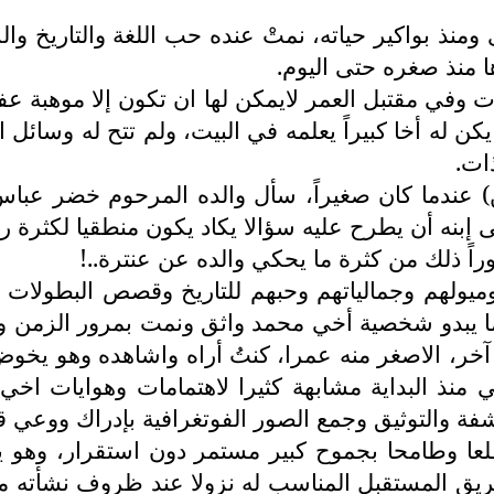
نذ بواكير حياته، نمتْ عنده حب اللغة والتاريخ والر
ا منذ صغره حتى اليوم.
 وفي مقتبل العمر لايمكن لها ان تكون إلا موهبة عفو
يكن له أخا كبيراً يعلمه في البيت، ولم تتح له وسائ
ات.
ن) عندما كان صغيراً، سأل والده المرحوم خضر عب
ى إبنه أن يطرح عليه سؤالا يكاد يكون منطقيا لكثرة ر
تصوراً ذلك من كثرة ما يحكي والده عن عنترة..!
نا وميولهم وجمالياتهم وحبهم للتاريخ وقصص البطولا
 يبدو شخصية أخي محمد واثق ونمت بمرور الزمن وه
نب آخر، الاصغر منه عمرا، كنتُ أراه واشاهده وهو يخ
تي منذ البداية مشابهة كثيرا لاهتمامات وهوايات ا
شفة والتوثيق وجمع الصور الفوتغرافية بإدراك ووعي ق
عا وطامحا بجموح كبير مستمر دون استقرار، وهو يتطلع
طريق المستقبل المناسب له نزولا عند ظروف نشأته م