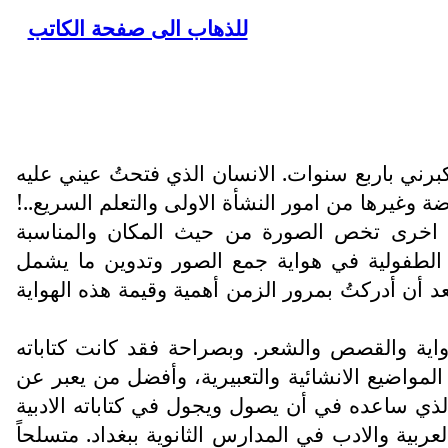
للذهاب الى صفحة الكاتب
رني باربع سنوات. الانسان الذي فتحتُ عيني عليه
 وغيرها من امور النشأة الاولى والتعلم السريع..!
ومات اخرى تخص الصورة من حيث المكان والمناسبة
ي الطفولية في هواية جمع الصور وتدوين ما يشمل
عد أن أدركتُ بمرور الزمن أهمية وقيمة هذه الهواية
لرواية والقصص والشعر. وبصراحة فقد كانت كتاباته
لمواضيع الانشائية والتعبيرية، وأفضل من يعبر عن
مر الذي ساعده في أن يصول ويجول في كتاباته الادبية
عربية والادب في المدارس الثانوية ببغداد. متسلحاً