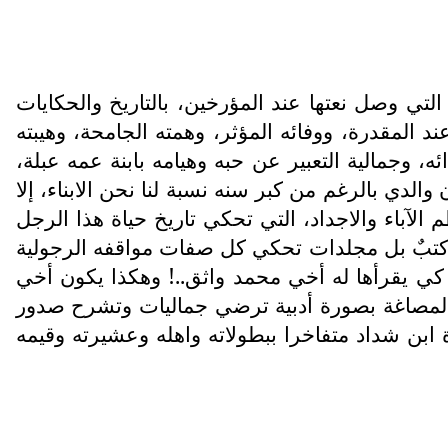
التي وصل نعتها عند المؤرخين، بالتاريخ والحكايات
د المقدرة، ووفائه المؤثر، وهمته الجامحة، وهيبته
، وجمالية التعبير عن حبه وهيامه بابنة عمه عبلة،
والدي بالرغم من كبر سنه نسبة لنا نحن الابناء، إلا
باء والاجداد، التي تحكي تاريخ حياة هذا الرجل
 كتبٌ بل مجلدات تحكي كل صفات مواقفه الرجولية
م كي يقرأها له أخي محمد واثق..! وهكذا يكون أخي
 المصاغة بصورة أدبية ترضي جماليات وتشرح صدور
نترة ابن شداد متفاخرا ببطولاته واهله وعشيرته وقيمه