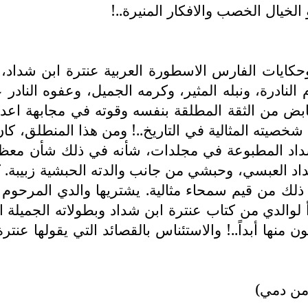
الخيال الخصب والافكار المنيرة..!
 وحكايات الفارس الاسطورة العربية عنترة ابن شداد، 
نادرة، ونبله المثير، وكرمه الجميل، وعفوه النادر عن
ابض من الثقة المطلقة بنفسه وقوته في مجابهة اعدائه
شخصيته المثالية في التاريخ..! ومن هذا المنطلق، كان 
اد المطبوعة في مجلدات، شأنه في ذلك شأن معظم الآ
اد العبسي، وحبشي من جانب والدته الحبشية زبيبة.
ر ذلك من قيم سمحاء مثالية. يشتريها والدي المرحو
لوالدي من كتاب عنترة ابن شداد وبطولاته الجميلة
لّـون منها أبداً..! والاستئناس بالقصائد التي يقولها ع
من دمي)