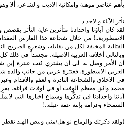
بأهم عناصر موهبة وامكانية الاديب والشاعر، ألا وهو 
تأثر الآباء والاجداد
لقد كان آباؤنا واجدادنا متأثرين غاية التأثر بقصص
الاسطورية..! من خلال شجاعة هذا الفارس المقدام ال
القتالية المخيفة لكل من يقابله، وشعره الصريح الن
وبالتالي أخلاقه العربية الاصيلة، مجسداً في ذلك كل 
أن الأمر وصل به الى أن يشتري كتب عنترة إبن شد
العربي الاسطورة. فعنترة عربي من جانب والده شد
في الاخلاق والشجاعة النادرة والعفو والاقدام وغي
محمد واثق معظم الوقت أو في أوقات فراغه، يقرأ 
آبائنا واجدادنا في تذكُّرها وسماع اخبارها التي لايم
السمحاء وغرامه بإبنة عمه عبلة..!
(ولقد ذكرتك والرماح نواهل/مني وبيض الهند تقطر 