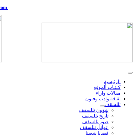
com
telskof@hotmail.com
الرئيسية
كـتـاب ألموقع
مقالات واراء
ثقافة وادب وفنون
تللسقف
شؤون تللسقف
تأريخ تللسقف
صور تللسقف
عوائل تللسقف
قضايا شعبنا