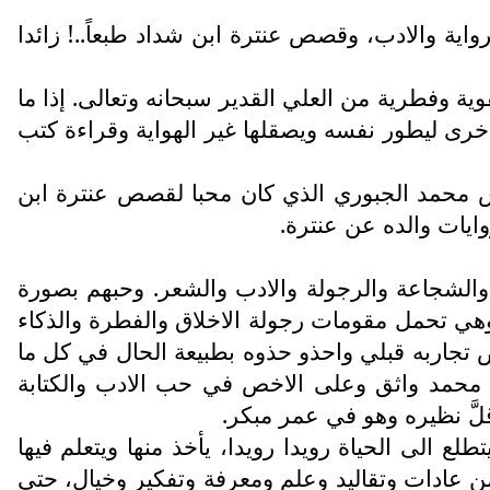
واية والادب، وقصص عنترة ابن شداد طبعاً..! زائدا
ية وفطرية من العلي القدير سبحانه وتعالى. إذا ما
ل اخرى ليطور نفسه ويصقلها غير الهواية وقراءة كتب
اس محمد الجبوري الذي كان محبا لقصص عنترة ابن
وايات والده عن عنترة.
ت والشجاعة والرجولة والادب والشعر. وحبهم بصورة
ي تحمل مقومات رجولة الاخلاق والفطرة والذكاء
وض تجاربه قبلي واحذو حذوه بطبيعة الحال في كل ما
خي محمد واثق وعلى الاخص في حب الادب والكتابة
لَّ نظيره وهو في عمر مبكر.
 الى الحياة رويدا رويدا، يأخذ منها ويتعلم فيها
ن عادات وتقاليد وعلم ومعرفة وتفكير وخيال، حتى