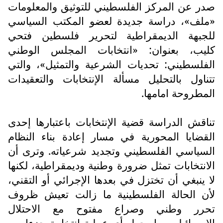
صدر عن المركز الفلسطيني للتوثيق والمعلومات
«ملف»، دراسة جديدة لعضو المكتب السياسي
للجبهة الديمقراطية لتحرير فلسطين فتحي
كليب، بعنوان: «انتخابات المجلس الوطني
الفلسطيني: تحديات الشرعية والتمثيل»، والتي
تتناول بالتحليل مسألة الإنتخابات والتعقيدات
المطروحة امامها.
تناقش الدراسة قضية الإنتخابات باعتبارها إحدى
القضايا المحورية في مسار إعادة بناء النظام
السياسي الفلسطيني وتجديد شرعياته. وترى أن
الانتخابات تمثل ضرورة وطنية وديمقراطية، لكنها
لا ينبغي أن تختزل في بعدها الإجرائي أو التقني،
لأن الحالة الفلسطينية ما زالت تعيش ظروف
تحرر وطني وصراع مفتوح مع الاحتلال
الإسرائيلي، ما يجعل أي عملية انتخابية جزءا من