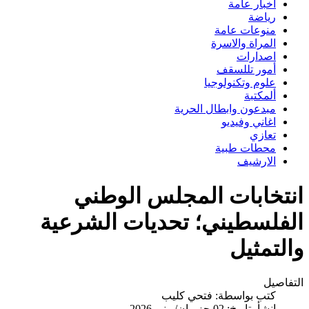
اخبار عامة
رياضة
منوعات عامة
المراة والاسرة
اصدارات
أمور تللسقف
علوم وتكنولوجيا
ألمكتبة
مبدعون وابطال الحرية
اغاني وفيديو
تعازي
محطات طبية
الارشيف
انتخابات المجلس الوطني
الفلسطيني؛ تحديات الشرعية
والتمثيل
التفاصيل
كتب بواسطة:
فتحي كليب
انشأ بتاريخ: 02 حزيران/يونيو 2026