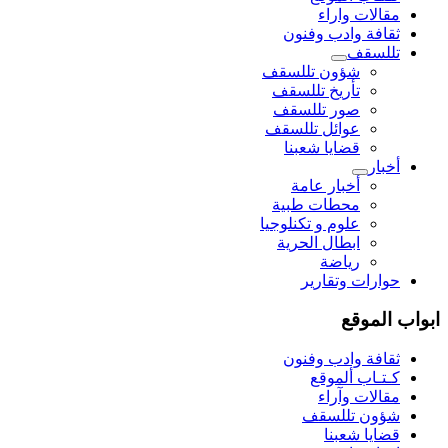
مقالات واراء
ثقافة وادب وفنون
تللسقف
شؤون تللسقف
تأريخ تللسقف
صور تللسقف
عوائل تللسقف
قضايا شعبنا
أخبار
أخبار عامة
محطات طبية
علوم و تکنلوجیا
ابطال الحرية
رياضة
حوارات وتقارير
ابواب الموقع
ثقافة وادب وفنون
كـتـاب ألموقع
مقالات وآراء
شؤون تللسقف
قضايا شعبنا