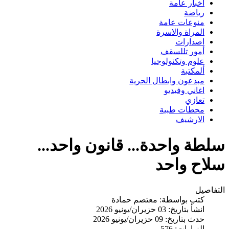
اخبار عامة
رياضة
منوعات عامة
المراة والاسرة
اصدارات
أمور تللسقف
علوم وتكنولوجيا
ألمكتبة
مبدعون وابطال الحرية
اغاني وفيديو
تعازي
محطات طبية
الارشيف
سلطة واحدة... قانون واحد...
سلاح واحد
التفاصيل
كتب بواسطة:
معتصم حمادة
انشأ بتاريخ: 03 حزيران/يونيو 2026
حدث بتاريخ: 09 حزيران/يونيو 2026
الزيارات: 576