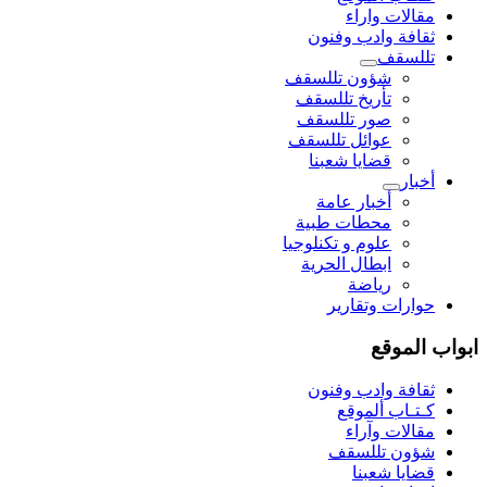
مقالات واراء
ثقافة وادب وفنون
تللسقف
شؤون تللسقف
تأريخ تللسقف
صور تللسقف
عوائل تللسقف
قضايا شعبنا
أخبار
أخبار عامة
محطات طبية
علوم و تکنلوجیا
ابطال الحرية
رياضة
حوارات وتقارير
ابواب الموقع
ثقافة وادب وفنون
كـتـاب ألموقع
مقالات وآراء
شؤون تللسقف
قضايا شعبنا