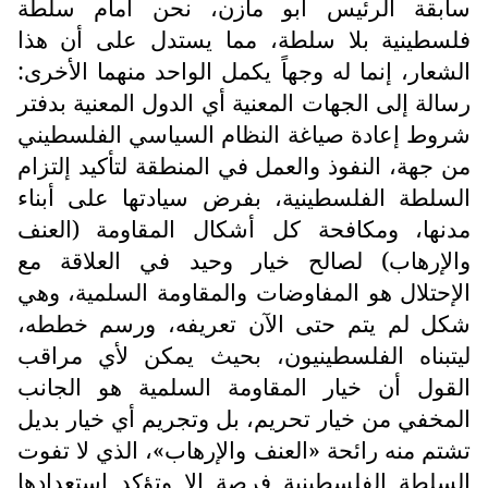
سابقة الرئيس أبو مازن، نحن أمام سلطة
فلسطينية بلا سلطة، مما يستدل على أن هذا
الشعار، إنما له وجهاً يكمل الواحد منهما الأخرى:
رسالة إلى الجهات المعنية أي الدول المعنية بدفتر
شروط إعادة صياغة النظام السياسي الفلسطيني
من جهة، النفوذ والعمل في المنطقة لتأكيد إلتزام
السلطة الفلسطينية، بفرض سيادتها على أبناء
مدنها، ومكافحة كل أشكال المقاومة (العنف
والإرهاب) لصالح خيار وحيد في العلاقة مع
الإحتلال هو المفاوضات والمقاومة السلمية، وهي
شكل لم يتم حتى الآن تعريفه، ورسم خططه،
ليتبناه الفلسطينيون، بحيث يمكن لأي مراقب
القول أن خيار المقاومة السلمية هو الجانب
المخفي من خيار تحريم، بل وتجريم أي خيار بديل
تشتم منه رائحة «العنف والإرهاب»، الذي لا تفوت
السلطة الفلسطينية فرصة إلا وتؤكد استعدادها