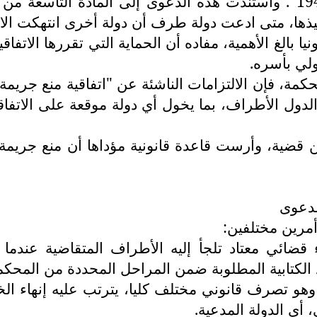
أحكام "اتفاقية منع جريمة الإبادة الجماعية لعام 1948". واستندت هذه الد
نفيذها، متى ادعت دولة طرف أن دولة أخرى انتهكت الالت
يا بالغ الأهمية، مفاده أن الحماية التي تقررها الاتف
ولي بأسره.
، فإن الالتزامات الناشئة عن "اتفاقية منع جريمة ال
الدول الأطراف، بما يخول أي دولة موقعة على الاتفاقي
ضية، وأرست قاعدة قانونية مؤداها أن منع جريمة الإب
لدعوى
 أمرين مختلفين:
قضائي معتاد تلجأ إليه الأطراف المتقاضية عندما 
دود الكتابية المطلوبة ضمن المراحل المحددة من المحكم
، وهو تصرف قانوني مختلف كليا، يترتب عليه إنهاء 
 أي الدولة المدعية.