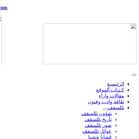
com
telskof@hotmail.com
الرئيسية
كـتـاب ألموقع
مقالات واراء
ثقافة وادب وفنون
تللسقف
شؤون تللسقف
تأريخ تللسقف
صور تللسقف
عوائل تللسقف
قضايا شعبنا