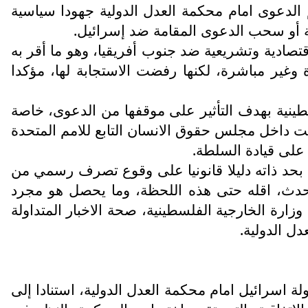
يم الدعوى امام محكمة العدل الدولية جهودا سياسية
ة أو سحب الدعوى المقامة ضد إسرائيل.
تصادية وتشريعية ضد جنوب أفريقيا، وهو ما أقر به
وغير مباشرة، لكنها رفضت الاستجابة لها، مؤكدا
طينية بهدف التأثير على موقفها من الدعوى، خاصة
ماثلة، أبرزها ما جرى عام 2009 عندما تم تأجيل التصويت داخل مجلس حقوق الانسان التابع للامم المتحدة
على قيادة السلطة.
ل بحد ذاته دليلا قانونيا على وقوع تصرف رسمي من
يحدث، اقله حتى هذه اللحظة، وما يحصل هو مجرد
زارة الخارجية الفلسطينية، صحة الاخبار المتداولة
ل الدولية.
ريقيا بدعوى رسمية ضد دولة اسرائيل امام محكمة العدل الدولية، استنادا إلى