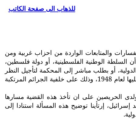
للذهاب الى صفحة الكاتب
تفسارات والمتابعات الواردة من احزاب غربية ومن
أن السلطة الوطنية الفلسطينية، أو دولة فلسطين،
لية، أو بطلب مباشر إلى المحكمة لتأجيل النظر
فيها، وهي الدعوى المتعلقة باتهام إسرائيل بانتهاك أحكام اتفاقية منع جريمة الإبادة الجماعية والمعاقبة عليها لعام 1948، وذلك على خلفية الجرائم المرتكبة
 ولدى الحريصين على ان تأخذ هذه القضية مسارها
إسرائيل، إرتأينا توضيح هذه المسألة استنادا إلى
لية.