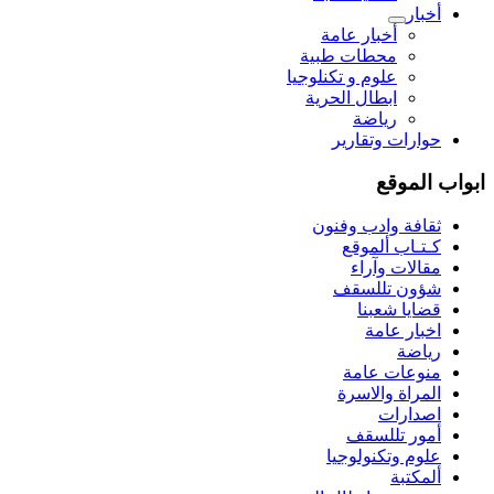
أخبار
أخبار عامة
محطات طبية
علوم و تکنلوجیا
ابطال الحرية
رياضة
حوارات وتقارير
ابواب الموقع
ثقافة وادب وفنون
كـتـاب ألموقع
مقالات وآراء
شؤون تللسقف
قضايا شعبنا
اخبار عامة
رياضة
منوعات عامة
المراة والاسرة
اصدارات
أمور تللسقف
علوم وتكنولوجيا
ألمكتبة