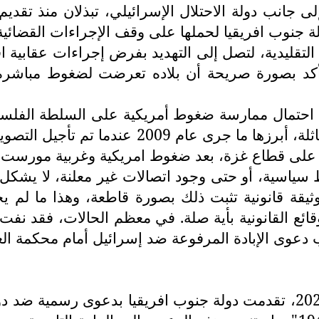
إلى جانب دولة الاحتلال الإسرائيلي، تبذلان منذ تقد
ة جنوب افريقيا لحملها على وقف الإجراءات القضائي
قليدية، لتصل إلى التهديد بفرض إجراءات عقابية اق
ي أكد بصورة صريحة أن بلاده تعرضت لضغوط مباشرة 
اد احتمال ممارسة ضغوط أمريكية على السلطة الفلس
أن التجربة السياسية الفلسطينية شهدت سوابق م
ي على قطاع غزة، بعد ضغوط امريكية وغربية مورست 
وط سياسية، أو حتى وجود اتصالات غير معلنة، لا يشك
ثيقة قانونية تثبت ذلك بصورة قاطعة، وهذا ما لم 
ع القانونية بأية صلة. في معظم الحالات، فقد نفت و
وى الإبادة المرفوعة ضد إسرائيل أمام محكمة العد
بتاريخ التاسع والعشرين من كانون الأول/ ديسمبر 2023، تقدمت دولة جنوب اف