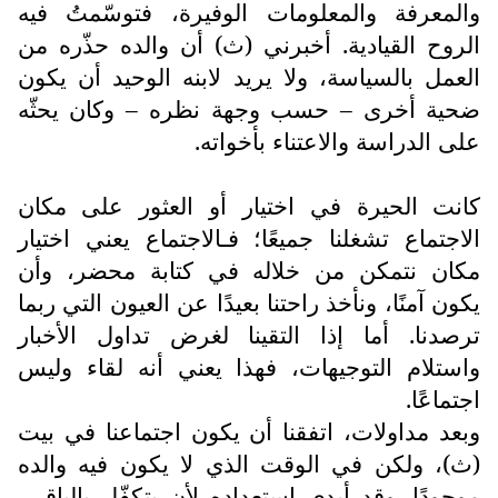
والمعرفة والمعلومات الوفيرة، فتوسّمتُ فيه
الروح القيادية. أخبرني (ث) أن والده حذّره من
العمل بالسياسة، ولا يريد لابنه الوحيد أن يكون
ضحية أخرى – حسب وجهة نظره – وكان يحثّه
على الدراسة والاعتناء بأخواته.
كانت الحيرة في اختيار أو العثور على مكان
الاجتماع تشغلنا جميعًا؛ فـالاجتماع يعني اختيار
مكان نتمكن من خلاله في كتابة محضر، وأن
يكون آمنًا، ونأخذ راحتنا بعيدًا عن العيون التي ربما
ترصدنا. أما إذا التقينا لغرض تداول الأخبار
واستلام التوجيهات، فهذا يعني أنه لقاء وليس
اجتماعًا.
وبعد مداولات، اتفقنا أن يكون اجتماعنا في بيت
(ث)، ولكن في الوقت الذي لا يكون فيه والده
موجودًا. وقد أبدى استعداده لأن يتكفّل بالباقي،