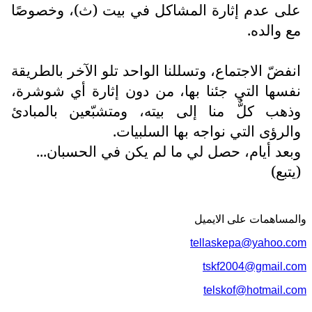
على عدم إثارة المشاكل في بيت (ث)، وخصوصًا
مع والده.
انفضّ الاجتماع، وتسللنا الواحد تلو الآخر بالطريقة
نفسها التي جئنا بها، من دون إثارة أي شوشرة،
وذهب كلٌّ منا إلى بيته، ومتشبّعين بالمبادئ
والرؤى التي نواجه بها السلبيات.
وبعد أيام، حصل لي ما لم يكن في الحسبان...
(يتبع)
والمساهمات علی الایمیل
tellaskepa@yahoo.com
tskf2004@gmail.com
telskof@hotmail.com