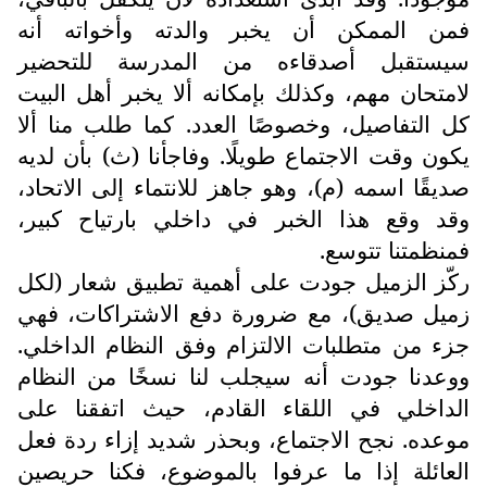
فمن الممكن أن يخبر والدته وأخواته أنه
سيستقبل أصدقاءه من المدرسة للتحضير
لامتحان مهم، وكذلك بإمكانه ألا يخبر أهل البيت
كل التفاصيل، وخصوصًا العدد. كما طلب منا ألا
يكون وقت الاجتماع طويلًا. وفاجأنا (ث) بأن لديه
صديقًا اسمه (م)، وهو جاهز للانتماء إلى الاتحاد،
وقد وقع هذا الخبر في داخلي بارتياح كبير،
فمنظمتنا تتوسع.
ركّز الزميل جودت على أهمية تطبيق شعار (لكل
زميل صديق)، مع ضرورة دفع الاشتراكات، فهي
جزء من متطلبات الالتزام وفق النظام الداخلي.
ووعدنا جودت أنه سيجلب لنا نسخًا من النظام
الداخلي في اللقاء القادم، حيث اتفقنا على
موعده. نجح الاجتماع، وبحذر شديد إزاء ردة فعل
العائلة إذا ما عرفوا بالموضوع، فكنا حريصين