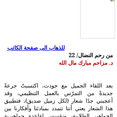
للذهاب الى صفحة الكاتب
من رحم النضال/ 22
د. مزاحم مبارك مال الله
بعد اللقاء الجميل مع جودت، اكتسبتُ جرعةً
جديدةً من التمرّس بالعمل التنظيمي، وقد
أعجبني جدًا شعار (لكل زميل صديق)، فتطبيق
هذا الشعار يعني أننا نتمدد بمبادئنا وأفكارنا بين
الجماهير الطلابية، ونؤسس لقاعدة جماهيرية