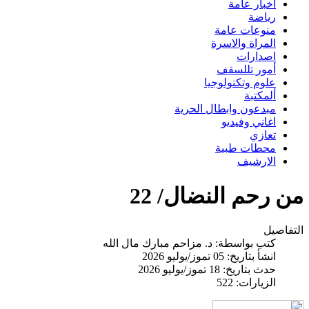
اخبار عامة
رياضة
منوعات عامة
المراة والاسرة
اصدارات
أمور تللسقف
علوم وتكنولوجيا
ألمكتبة
مبدعون وابطال الحرية
اغاني وفيديو
تعازي
محطات طبية
الارشيف
من رحم النضال/ 22
التفاصيل
كتب بواسطة:
د. مزاحم مبارك مال الله
انشأ بتاريخ: 05 تموز/يوليو 2026
حدث بتاريخ: 18 تموز/يوليو 2026
الزيارات: 522