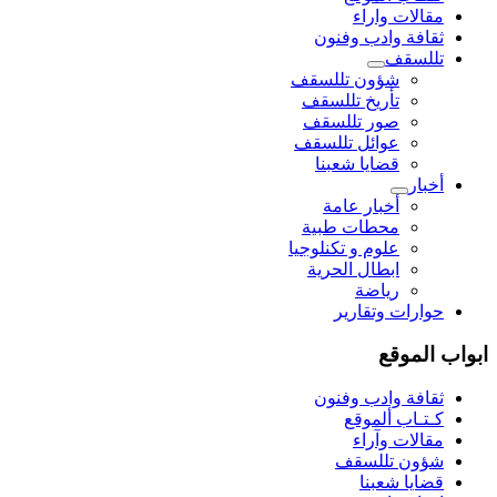
مقالات واراء
ثقافة وادب وفنون
تللسقف
شؤون تللسقف
تأريخ تللسقف
صور تللسقف
عوائل تللسقف
قضايا شعبنا
أخبار
أخبار عامة
محطات طبية
علوم و تکنلوجیا
ابطال الحرية
رياضة
حوارات وتقارير
ابواب الموقع
ثقافة وادب وفنون
كـتـاب ألموقع
مقالات وآراء
شؤون تللسقف
قضايا شعبنا