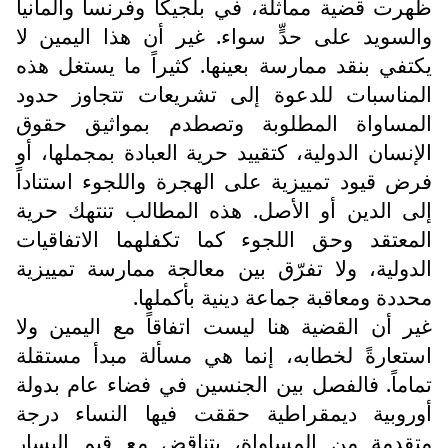
ظهرت قضية مماثلة، في بلجيكا وفرنسا وألمانيا
والسويد على حدٍّ سواء. غير أن هذا اليمين لا
يكتفي بنقد ممارسة بعينها. كثيراً ما يستغل هذه
المناسبات للدعوة إلى تشريعات تتجاوز حدود
المساواة المطلوبة وتصطدم بمواثيق حقوق
الإنسان الدولية، كتقييد حرية العبادة بمجملها، أو
فرض قيود تمييزية على الهجرة واللجوء استناداً
إلى الدين أو الأصل. هذه المطالب تنتهك حرية
المعتقد وحق اللجوء كما تكفلهما الاتفاقيات
الدولية، ولا تفرّق بين معالجة ممارسة تمييزية
محددة ومعاقبة جماعة دينية بأكملها.
غير أن القضية هنا ليست اتفاقاً مع اليمين ولا
استعارةً لخطابه، إنما هي مسألة مبدأ مستقلة
تماماً. فالفصل بين الجنسين في فضاء عام بدولة
أوروبية ديمقراطية حققت فيها النساء درجة
متقدمة من المساواة، يتناقض مع قيم اليسار