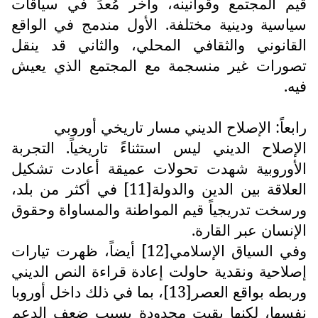
قيم المجتمع وقوانينه، وآخر مُعدٍّ في سياقات
سياسية ودينية مختلفة. الأول مندمج في الواقع
القانوني والثقافي المحلي، والثاني قد ينقل
تصورات غير منسجمة مع المجتمع الذي يعيش
فيه.
رابعاً: الإصلاح الديني مسار تاريخي أوروبي
الإصلاح الديني ليس استثناءً تاريخياً. التجربة
الأوروبية شهدت تحولات عميقة أعادت تشكيل
العلاقة بين الدين والدولة[11] في أكثر من بلد،
ورسخت تدريجياً قيم المواطنة والمساواة وحقوق
الإنسان عبر القارة.
وفي السياق الإسلامي[12] أيضاً، ظهرت تيارات
إصلاحية ونقدية حاولت إعادة قراءة النص الديني
وربطه بواقع العصر[13]، بما في ذلك داخل أوروبا
نفسها، لكنها بقيت محدودة بسبب ضعف الدعم