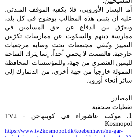
المسيحيين.
أما اليسار الأوروبي، فلا يكفيه الموقف المبدئي.
عليه أن يتبنى هذه المطالب بوضوح في كل بلد،
ويفرّق بين الدفاع عن حق المسلمين في
ممارسة دينهم والسكوت عن ممارسات تكرّس
التمييز وتُبقي مجتمعات تحت وصاية مرجعيات
خارجية. فالصمت لا يحمي أحداً، إنما يترك الساحة
لليمين العنصري من جهة، وللمؤسسات المحافظة
الممولة خارجياً من جهة أخرى، من الدنمارك إلى
سائر أنحاء أوروبا.
المصادر
تغطيات صحفية
1. موكب عاشوراء في كوبنهاجن -
TV2
Kosmopol
https://www.tv2kosmopol.dk/koebenhavn/nu-gar-