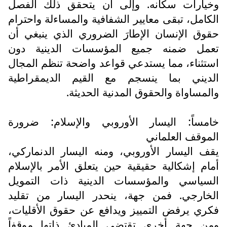
وخيارات سكانه. وإلى أن يتحقق ذلك الفصل
الكامل، تبقى معايير الشفافية والمساءلة واحترام
حقوق الإنسان الإطارَ الضروري الذي ينبغي أن
تعمل ضمنه جميع المؤسسات الدينية دون
استثناء، مما يستدعي قواعد واضحة تنظم المجال
الديني بما ينسجم مع القيم الديمقراطية
والمساواة والحقوق المدنية الحديثة.
خامساً: اليسار الأوروبي والإسلام: ضرورة
الموقف العلماني
يقف اليسار الأوروبي، ومنه اليسار الدنماركي،
أمام إشكالية حقيقية حين يتعلق الأمر بالإسلام
السياسي والمؤسسات الدينية ذات التمويل
الخارجي. فمن جهة، ينحدر اليسار من تقليد
فكري يرفض التمييز ويدافع عن حقوق الأقليات،
ومن جهة أخرى تقتضي المبادئ ذاتها موقفاً