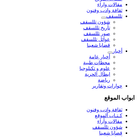
مقالات واراء
ثقافة وادب وفنون
تللسقف
شؤون تللسقف
تأريخ تللسقف
صور تللسقف
عوائل تللسقف
قضايا شعبنا
أخبار
أخبار عامة
محطات طبية
علوم و تکنلوجیا
ابطال الحرية
رياضة
حوارات وتقارير
ابواب الموقع
ثقافة وادب وفنون
كـتـاب ألموقع
مقالات وآراء
شؤون تللسقف
قضايا شعبنا