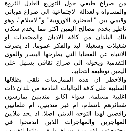
من صراع طبقي حول التوزيع العادل للثروة
والمساواة والعدالة الاجتماعية الى صراع هوياتي
وقيمي بين "الحضارة الاوروبية" و"الاسلام". وهو
تاطير يخدم مصالح اليمين اكثر مما يخدم سكان
تلك البلدان من كافة الاديان والمعتقدات او
شغيلات وشغيلة اليد والفكر عموما، اذ يصرف
الانتباه عن القضايا التي يطرحها اليسار والقوى
التقدمية ويحوله الى صراع ثقافي يسهل على
اليمين توظيفه انتخابيا.
والاخطر ان هذه الممارسات تلقي بظلالها
السلبية على كافة الجاليات القادمة من بلدان ذات
اغلبية مسلمة، سواء اكانوا متدينين يمارسون
شعائرهم بانتظام، ام غير متدينين، ام علمانيين
رافضين لهذا التوجه الديني اصلا. اذ يجد ملايين
المهاجرين والمهاجرات الذين اندمجوا في
مجتمعاتهم الاوروبية وساهموا في بنائها انفسهم