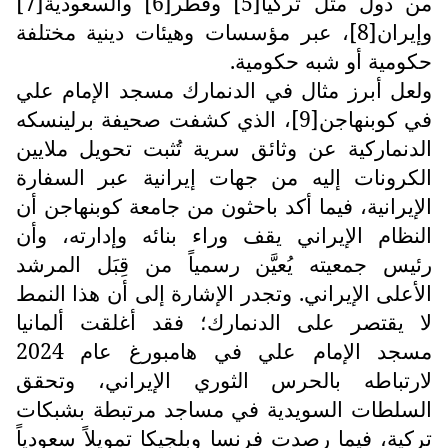
من دول مثل تركيا[5] وقطر[6] والسعودية[7]
وإيران[8]، عبر مؤسسات وهيئات دينية مختلفة
حكومية أو شبه حكومية.
ولعل أبرز مثال في الدنمارك مسجد الإمام علي
في كوبنهاجن[9]، الذي كشفت صحيفة برلينسكه
الدنماركية عن وثائق سرية تُثبت تحويل ملايين
الكرونات إليه من جهات إيرانية عبر السفارة
الإيرانية، فيما أكد باحثون من جامعة كوبنهاجن أن
النظام الإيراني يقف وراء بنائه وإدارته، وأن
رئيس جمعيته يُعيَّن رسمياً من قِبَل المرشد
الأعلى الإيراني. وتجدر الإشارة إلى أن هذا النمط
لا يقتصر على الدنمارك؛ فقد أغلقت ألمانيا
مسجد الإمام علي في هامبورغ عام 2024
لارتباطه بالحرس الثوري الإيراني، وتحقق
السلطات السويدية في مساجد مرتبطة بشبكات
تركية، فيما رصدت فرنسا وبلجيكا تمويلاً سعودياً