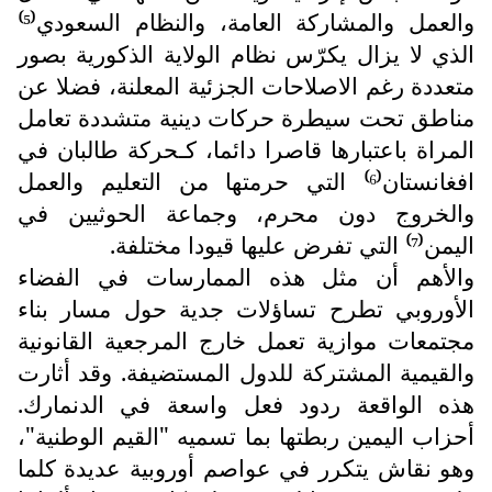
والعمل والمشاركة العامة، والنظام السعودي
⁽⁵⁾
الذي لا يزال يكرّس نظام الولاية الذكورية بصور
متعددة رغم الاصلاحات الجزئية المعلنة، فضلا عن
مناطق تحت سيطرة حركات دينية متشددة تعامل
المراة باعتبارها قاصرا دائما، كـحركة طالبان في
افغانستان
التي حرمتها من التعليم والعمل
⁽⁶⁾
والخروج دون محرم، وجماعة الحوثيين في
اليمن
التي تفرض عليها قيودا مختلفة.
⁽⁷⁾
والأهم أن مثل هذه الممارسات في الفضاء
الأوروبي تطرح تساؤلات جدية حول مسار بناء
مجتمعات موازية تعمل خارج المرجعية القانونية
والقيمية المشتركة للدول المستضيفة. وقد أثارت
هذه الواقعة ردود فعل واسعة في الدنمارك.
أحزاب اليمين ربطتها بما تسميه "القيم الوطنية"،
وهو نقاش يتكرر في عواصم أوروبية عديدة كلما