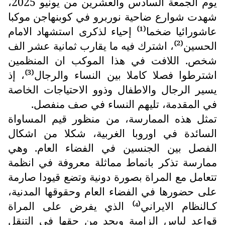
يوم الجمعة السادس والعشرين من يونيو 2025،
شهدت شوارع ضاحية نوربرو في كوبنهاجن موكبا
عاشورائيا ضخما
¹
إحياء لذكرى استشهاد الامام
⁾
⁽
الحسين
²
، اشترك فيه ما يقارب ثمانية عشر الف
⁾
⁽
شخص. اللافت في هذا الموكب ان المنظمين
اشترطوا فصلا كاملا بين النساء والرجال
³
، إذ
⁾
⁽
يسير الرجال والاطفال وذوو الاحتياجات الخاصة
في المقدمة، تليهم النساء في صف منفصل.
تمثل هذه الممارسة، من منظور قيم المساواة
السائدة في اوروبا الغربية، شكلا من اشكال
الفصل بين الجنسين في الفضاء العام. وهي
ممارسة تذكر بانماط مماثلة معروفة في انظمة
تتعامل مع المراة بصورة دونية وتضع قيودا صارمة
على حضورها في الفضاء العام وحقوقها المدنية،
كـالنظام الايراني
الذي يفرض على المراة
⁽⁴⁾
قواعد لباس إلزامية ويحد من حقها في التنقل