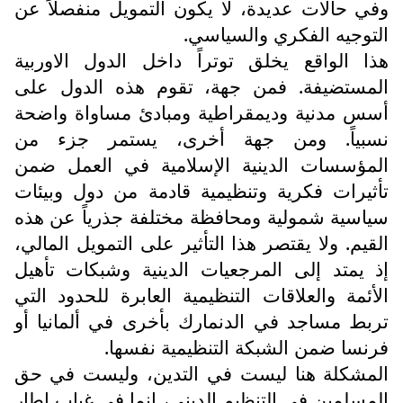
وفي حالات عديدة، لا يكون التمويل منفصلاً عن
التوجيه الفكري والسياسي.
هذا الواقع يخلق توتراً داخل الدول الاوربية
المستضيفة. فمن جهة، تقوم هذه الدول على
أسس مدنية وديمقراطية ومبادئ مساواة واضحة
نسبياً. ومن جهة أخرى، يستمر جزء من
المؤسسات الدينية الإسلامية في العمل ضمن
تأثيرات فكرية وتنظيمية قادمة من دول وبيئات
سياسية شمولية ومحافظة مختلفة جذرياً عن هذه
القيم. ولا يقتصر هذا التأثير على التمويل المالي،
إذ يمتد إلى المرجعيات الدينية وشبكات تأهيل
الأئمة والعلاقات التنظيمية العابرة للحدود التي
تربط مساجد في الدنمارك بأخرى في ألمانيا أو
فرنسا ضمن الشبكة التنظيمية نفسها.
المشكلة هنا ليست في التدين، وليست في حق
المسلمين في التنظيم الديني، إنما في غياب إطار