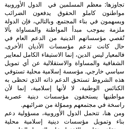
تجاوزها: معظم المسلمين في
الدول الأوروبية
مواطنون كاملو الحقوق يدفعون الضرائب
ويسهمون في بناء المجتمع. وبالتالي، فإن الدولة
ملزمة بموجب مبدأ المواطنة والمساواة بألا
تُقصي مؤسساتهم الدينية من الدعم العام في
حال كانت تدعم مؤسسات الأديان الأخرى.
فالمعيار ليس الدين، إنما الاستيفاء الكامل لمعايير
الشفافية والمساواة والاستقلالية عن أي تمويل
سياسي خارجي. مؤسسة إسلامية محلية تستوفي
هذه الشروط تستحق الدعم ذاته الذي تحظى به
الكنائس الوطنية، لا لأنها إسلامية، إنما لأن
مواطنيها يستحقون مؤسسات دينية عصرية
راسخة في مجتمعهم ومموّلة من ضرائبهم.
ومن هنا، تتحمل الدول الأوروبية، مسؤولية دعم
بناء وتمويل مؤسسات دينية إسلامية محلية