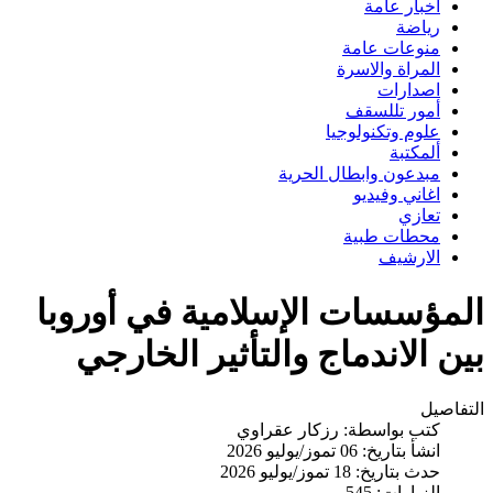
اخبار عامة
رياضة
منوعات عامة
المراة والاسرة
اصدارات
أمور تللسقف
علوم وتكنولوجيا
ألمكتبة
مبدعون وابطال الحرية
اغاني وفيديو
تعازي
محطات طبية
الارشيف
المؤسسات الإسلامية في أوروبا
بين الاندماج والتأثير الخارجي
التفاصيل
كتب بواسطة:
رزكار عقراوي
انشأ بتاريخ: 06 تموز/يوليو 2026
حدث بتاريخ: 18 تموز/يوليو 2026
الزيارات: 545