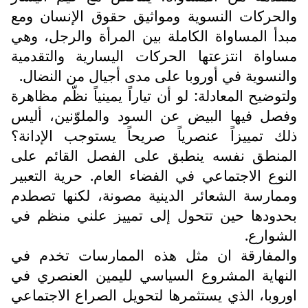
والحركات النسوية ومواثيق حقوق الإنسان ومع
مبدأ المساواة الكاملة بين المرأة والرجل، وهي
مساواة انتزعتها الحركات اليسارية والتقدمية
والنسوية في أوروبا على مدى أجيال من النضال.
ولتوضيح المعادلة: لو أن تياراً يمينياً نظّم مظاهرة
وفصل فيها البيض عن السود والملوّنين، أليس
ذلك تمييزاً عنصرياً صريحاً يستوجب الإدانة؟
المنطق نفسه ينطبق على الفصل القائم على
النوع الاجتماعي في الفضاء العام. حرية التعبير
وممارسة الشعائر الدينية مصونة، لكنها تصطدم
بحدودها حين تتحول إلى تمييز علني منظم في
الشوارع.
والمفارقة ان مثل هذه الممارسات تخدم في
النهاية المشروع السياسي لليمين العنصري في
اوروبا، الذي يستثمرها لتحويل الصراع الاجتماعي