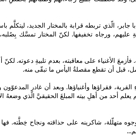
جابر، الّذي تربطه قرابة بالمختار الجديد، ليتكلَّم باسمه
المفروضةِ عليهم، ورجاه تخفيفها. لكنّ المختار تمسَّك 
بنه. فأزمعَ الأغنياء على معاقبته، بعدم تلبيةِ دعوته. 
أمل، قبل أن تقطع مقصلةُ اليأس ما تبقّى منه.
ءِ القرية، فقراؤها وأغنياؤها. وبعد أن غادر المدعوّو
 ولم يعلم أحد من أهلِ بيته المبلغَ الحقيقيَّ الّذي وضع
بوجوه متهلّلة، شاكرينه على حذاقته ونجاح خِطَّته. فها 
...