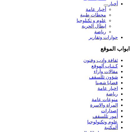
أخبار
أخبار عامة
محطات طبية
علوم و تکنلوجیا
ابطال الحرية
رياضة
حوارات وتقارير
ابواب الموقع
ثقافة وادب وفنون
كـتـاب ألموقع
مقالات وآراء
شؤون تللسقف
قضايا شعبنا
اخبار عامة
رياضة
منوعات عامة
المراة والاسرة
اصدارات
أمور تللسقف
علوم وتكنولوجيا
ألمكتبة