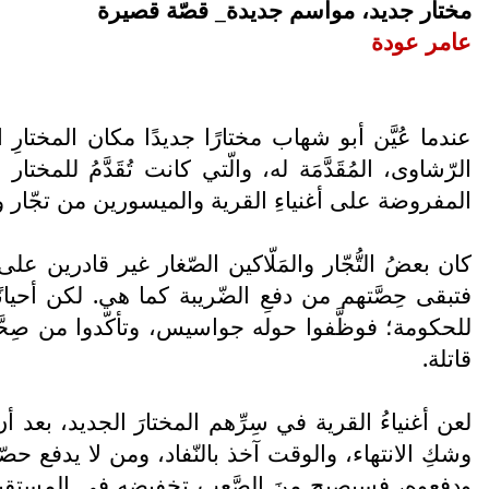
مختار جديد، مواسم جديدة_ قصّة قصيرة
عامر عودة
عندما عُيَّن أبو شهاب مختارًا جديدًا مكان المختارِ 
الرّشاوى، المُقَدَّمَة له، والّتي كانت تُقَدَّمُ للم
المفروضة على أغنياءِ القرية والميسورين من تجّار و
كان بعضُ التُّجّار والمَلّاكين الصّغار غير قادرين على 
فتبقى حِصَّتهم من دفعِ الضّريبة كما هي. لكن أحيانًا
للحكومة؛ فوظَّفوا حوله جواسيس، وتأكّدوا من صِحَّة
قاتلة.
لعن أغنياءُ القرية في سِرِّهم المختارَ الجديد، بعد أ
وشكِ الانتهاء، والوقت آخذ بالنّفاد، ومن لا يدفع ح
ودفعوه، فسيصبح منَ الصَّعب تخفيضه في المستقبل