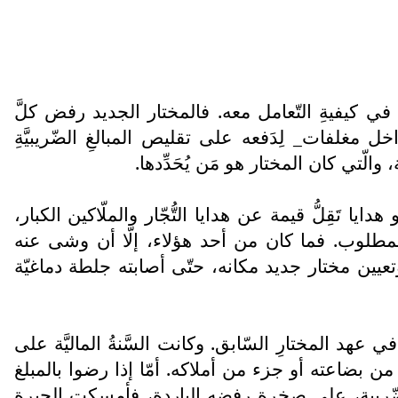
ة في كيفيةِ التّعامل معه. فالمختار الجديد رفض كلَّ
اخل مغلفات_ لِدَفعه على تقليص المبالغِ الضّريبيَّةِ
تي كان المختار هو مَن يُحَدِّدها.
يا تَقِلُّ قيمة عن هدايا التُّجّار والملّاكين الكبار،
لغِ المطلوب. فما كان من أحد هؤلاء، إلّا أن وشى عنه
تعيين مختار جديد مكانه، حتّى أصابته جلطة دماغيّة
 عهد المختارِ السّابق. وكانت السَّنةُ الماليَّة على
ن بضاعته أو جزء من أملاكه. أمّا إذا رضوا بالمبلغ
ريبة، على صخرة رفضهِ الباردة، فأمسكتِ الحيرة