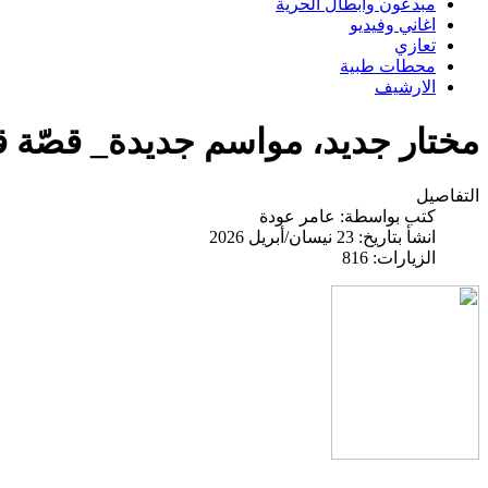
مبدعون وابطال الحرية
اغاني وفيديو
تعازي
محطات طبية
الارشيف
مختار جديد، مواسم جديدة_ قصّة 
التفاصيل
كتب بواسطة:
عامر عودة
انشأ بتاريخ: 23 نيسان/أبريل 2026
الزيارات: 816