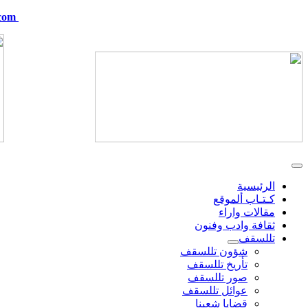
com
telskof@hotmail.com
الرئيسية
كـتـاب ألموقع
مقالات واراء
ثقافة وادب وفنون
تللسقف
شؤون تللسقف
تأريخ تللسقف
صور تللسقف
عوائل تللسقف
قضايا شعبنا