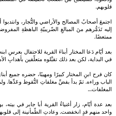
قلوبهم.
اجتمعَ أصحابُ المصالح والأراضي والتُّجار، وانتدبوا أبا 
إليه تَذَمُّرهم منَ المبالغِ الضّريبيّةِ الباهظةِ 
ممتعضًا.
بعد أيّام دَعا المختار أبناءَ القرية للاحتفال بعرسِ ا
في البداية، لكن بعد ذلك تقبَّلوه متعلّقين بأهدابِ ال
كان فرح ابنِ المختار كبيرًا ومهيبًا، حضره جميع أبنا
الباب وراءه. ثمّ بدأ بفضِّ مغلفاتِ النُّقوط وعَدِّها.
المغلفات...
بعد عدة أيّام، زار أغنياءُ القرية أبا جابر في بيته، 
واحد منهم قدٍ انخفضت. وعادتِ الطّمأنينة إلى قلوبهم