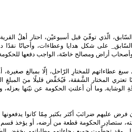
السّابق، الّذي توفّيَ قبل أسبوعيْن، احتار أهلُ القري
ختار السّابق_ على شكل هدايا وعطاءات، وأحيانًا نقدًا د
أصحاب أراض ومصالح خاصّة، الواجب دفعها للحكومة، والّ
سبغ عطاءاتهم للمختارِ الرّاحل، إلّا بمبالغ صغيرة، أو هدا
 تعتري المختار الشَّفقة، فَيُخَفِّض قليلًا منَ المب
ِ الوشاية. وما أن أعلنتِ الحكومة عن نيّتها بعزله، و
ن فرض عليهم ضرائبَ أكثر بكثير مِمّا كانوا يدفعونها في
صّته، ستصادِر الحكومة قطعة من أرضه، أو يؤخذ قسم م
. وقد تحطَّمت جميع رجاءاتهم وطلباتهم بخفضِ الضّ