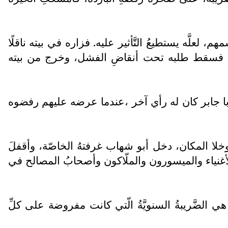
م، لعلَّه يستطيعُ التَّأثير عليه. فزاره في بيته ناقلًا
بِصُلبه، فسقط طلبه تحت أنقاضِ الفشل، وخرج من بيته
لكنّ أبا جابر كان له رأي آخر ،عندما عرضه عليهم رفضوه
ن وخلا المكان، دخل أبو شهاب غرفتهُ الخاصّة، وأقفلَ
هُ الأغنياء والميسورون والملّاكون وأصحابُ المصالح في
هي الضَّريبةُ السنويَّةُ الّتي كانت مفروضة على كلِّ