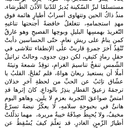
مستسلمًا لبرِّ السّكينة يُديرُ للدّنيا الأُذُنَ الطّرشاء.
منذُ ذاكُ الحين وتتهاوى أسرابُ أطيارٍ هائمة فوق
مهدِ استجمامهِ، تتغلغلُ خافضةً أجنحتها تناغيهِ
التّغريدَ بهمسِها البليلِ وبوحِها الفصيحِ وهو غارقٌ
كمن ينامُ على ريشِ نعامٍ. حتّى الحساسين دأبتْ
تُنْقِذُ آخرَ جمرةٍ قاربتْ على الإنطفاء تتلاشى في
حقلِ رمادٍ كثيفٍ، لكن دون جدوى، وحالتْ تراتيلُ
الشّمسِ تنفخُ تناسيمَ الغرامِ، توقِدُ شمعةَ وتينَهُ
أملًا أن يستعيدَ ريعانَ هواهُ، فلم تُفلحْ. القلبُ يا
عشّاق تاِئبٌ عن الحبِّ من لحظةِ آخرِ خذلان
ترجمَهُ زعيقُ القطارِ ينذِرُ بالوداعِ. كانَ إثرها قدِ
امتصَّ صواعقَ التّجربة بعزمٍ لا يلين. وهاهو اليوم
هانئٌ في بحبوحةِ سلامهِ، لا يعكّرُ نبضهُ تسرّعٌ
مخيفٌ، ولا يُحبِطُ صِدْقَهُ خيبةٌ مريرة،
مهما تذلّلتْ
أطيارُ الزّمنِ الغادرِ. قد تعلّمَ كيفَ يُسْقِطُ عن