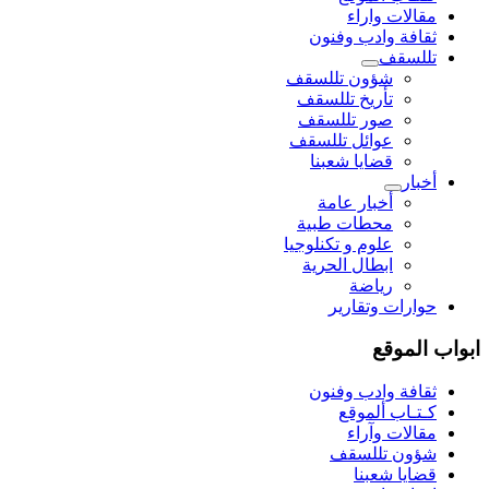
مقالات واراء
ثقافة وادب وفنون
تللسقف
شؤون تللسقف
تأريخ تللسقف
صور تللسقف
عوائل تللسقف
قضايا شعبنا
أخبار
أخبار عامة
محطات طبية
علوم و تکنلوجیا
ابطال الحرية
رياضة
حوارات وتقارير
ابواب الموقع
ثقافة وادب وفنون
كـتـاب ألموقع
مقالات وآراء
شؤون تللسقف
قضايا شعبنا