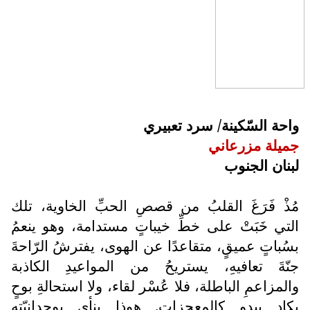
واحة السّكينة/ سرد تعبيري
جميلة مزرعاني
لبنان الجنوب
مُذْ فَرَغَ القلبُ من قصصِ الحبِّ الخاوية، تلك
التي خَبَتْ على خطِّ خيباتٍ مستدامة، وهو ينعمُ
بسُباتٍ عميقٍ، متقاعدًا عن الهوى، يفترشُ الرّاحةَ
جنّةَ تعافيهِ، يستريحُ من المواعيدِ الكاذبة
والمزاعمِ الباطلة، فلا عُسْر لقاء، ولا استحالةِ بوحٍ
يكاد يبدو كالمعجزاتِ. هوذا ينأى بوحدانيّته