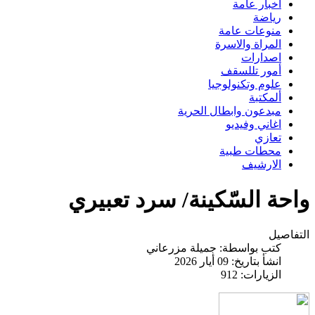
اخبار عامة
رياضة
منوعات عامة
المراة والاسرة
اصدارات
أمور تللسقف
علوم وتكنولوجيا
ألمكتبة
مبدعون وابطال الحرية
اغاني وفيديو
تعازي
محطات طبية
الارشيف
واحة السّكينة/ سرد تعبيري
التفاصيل
كتب بواسطة:
جميلة مزرعاني
انشأ بتاريخ: 09 أيار 2026
الزيارات: 912