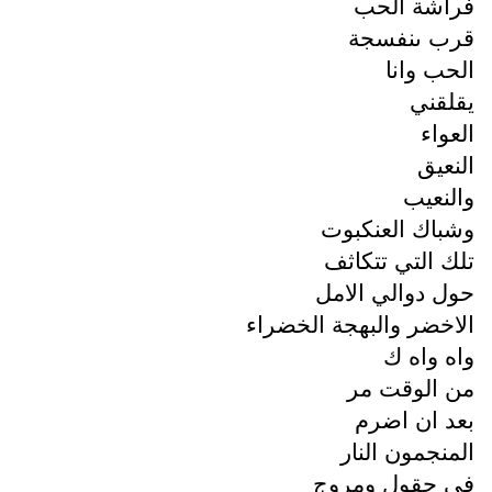
فراشة الحب
قرب ىنفسجة
الحب وانا
يقلقني
العواء
النعيق
والنعيب
وشباك العنكبوت
تلك التي تتكاثف
حول دوالي الامل
الاخضر والبهجة الخضراء
واه واه ك
من الوقت مر
بعد ان اضرم
المنجمون النار
في حقول ومروج