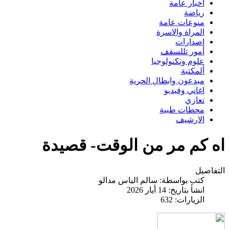
اخبار عامة
رياضة
منوعات عامة
المراة والاسرة
اصدارات
أمور تللسقف
علوم وتكنولوجيا
ألمكتبة
مبدعون وابطال الحرية
اغاني وفيديو
تعازي
محطات طبية
الارشيف
اه كم مر من الوقت- قصيدة
التفاصيل
كتب بواسطة:
سالم الياس مدالو
انشأ بتاريخ: 14 أيار 2026
الزيارات: 632