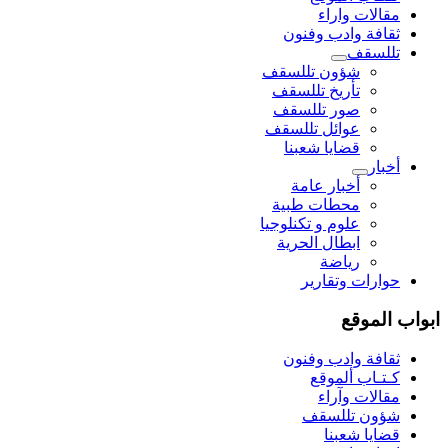
مقالات واراء
ثقافة وادب وفنون
تللسقف
شؤون تللسقف
تأريخ تللسقف
صور تللسقف
عوائل تللسقف
قضايا شعبنا
أخبار
أخبار عامة
محطات طبية
علوم و تکنلوجیا
ابطال الحرية
رياضة
حوارات وتقارير
ابواب الموقع
ثقافة وادب وفنون
كـتـاب ألموقع
مقالات وآراء
شؤون تللسقف
قضايا شعبنا