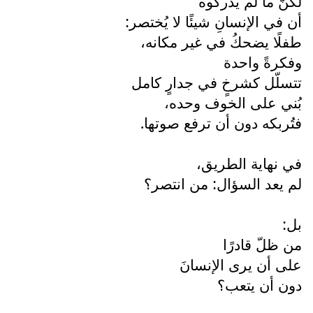
لكنّ ما لم يُدركوه
أن في الإنسانِ شيئًا لا يُختصر:
طفلًا يضحكُ في غير مكانه،
وفكرةً واحدة
تتسلّل كشرخٍ في جدارٍ كامل
بُني على الخوف وحده،
فتُربكه دون أن ترفع صوتها.
في نهاية الطريق،
لم يعد السؤال: من انتصر؟
بل:
من ظلّ قادرًا
على أن يرى الإنسانَ
دون أن يتعب؟