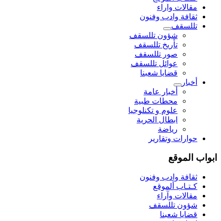
مقالات واراء
ثقافة وادب وفنون
تللسقف
شؤون تللسقف
تأريخ تللسقف
صور تللسقف
عوائل تللسقف
قضايا شعبنا
أخبار
أخبار عامة
محطات طبية
علوم و تکنلوجیا
ابطال الحرية
رياضة
حوارات وتقارير
ابواب الموقع
ثقافة وادب وفنون
كـتـاب ألموقع
مقالات وآراء
شؤون تللسقف
قضايا شعبنا