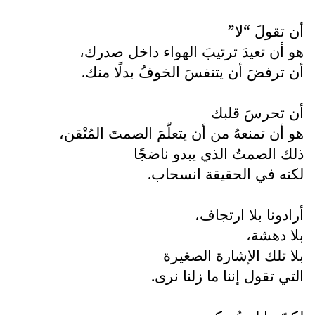
أن تقولَ “لا”
هو أن تعيدَ ترتيبَ الهواء داخل صدرك،
أن ترفضَ أن يتنفسَ الخوفُ بدلًا منك.
أن تحرسَ قلبك
هو أن تمنعهُ من أن يتعلّمَ الصمتَ المُتْقن،
ذلك الصمتُ الذي يبدو ناضجًا
لكنه في الحقيقة انسحاب.
أرادونا بلا ارتجاف،
بلا دهشة،
بلا تلك الإشارة الصغيرة
التي تقول إننا ما زلنا نرى.