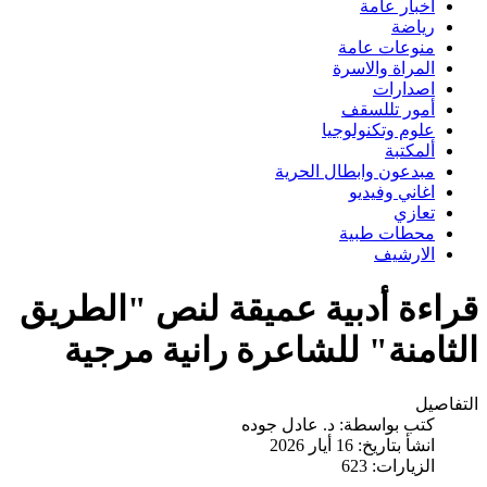
اخبار عامة
رياضة
منوعات عامة
المراة والاسرة
اصدارات
أمور تللسقف
علوم وتكنولوجيا
ألمكتبة
مبدعون وابطال الحرية
اغاني وفيديو
تعازي
محطات طبية
الارشيف
قراءة أدبية عميقة لنص "الطريق
الثامنة" للشاعرة رانية مرجية
التفاصيل
كتب بواسطة:
د. عادل جوده
انشأ بتاريخ: 16 أيار 2026
الزيارات: 623