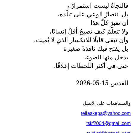
فالنجاةُ ليست استمرارًا،
بل انتصارُ الوعي على تبلّده،
أن تعبرَ كلَّ هذا
ولا تتعلّمَ كيف تصبحُ أقلّ إنسانًا،
وأن تبقى قابلًا للانكسار الذي لا يُميت،
بل يفتح فيك نافذةً صغيرة
يدخل منها الضوء،
حتى في أكثر اللحظات إغلاقًا.
القدس 15-05-2026
والمساهمات علی الایمیل
tellaskepa@yahoo.com
tskf2004@gmail.com