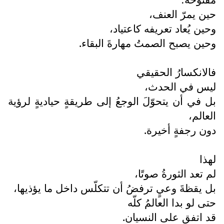
حين يمرّ العنف،
وحين يُعاد تعريفه كاعتياد،
وحين يصبح الصمتُ مهارةَ البقاء.
فالانكسارُ الحقيقي
ليس في الحدث،
بل في أن يتحوّلَ الوجعُ إلى طريقةٍ حياديةٍ لرؤية
العالم،
دون رجفةٍ أخيرة.
لهذا
لم تعد الثورةُ صوتًا،
بل يقظةَ وعيٍ ترفضُ أن تتكلّس داخل ما يؤذيها،
حتى لو بدا العالمُ كلّه
قد اتفق على النسيان.