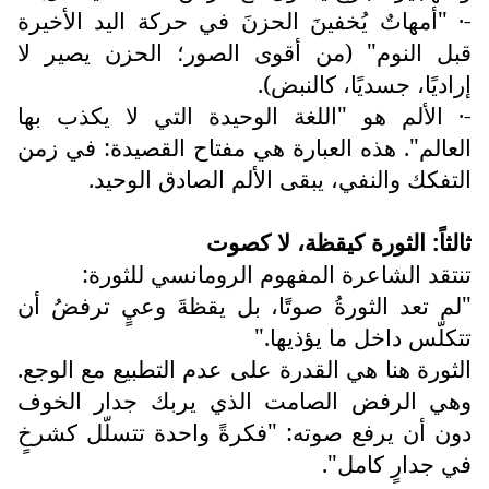
-· "أمهاتٌ يُخفينَ الحزنَ في حركة اليد الأخيرة
قبل النوم" (من أقوى الصور؛ الحزن يصير لا
إراديًا، جسديًا، كالنبض).
-· الألم هو "اللغة الوحيدة التي لا يكذب بها
العالم". هذه العبارة هي مفتاح القصيدة: في زمن
التفكك والنفي، يبقى الألم الصادق الوحيد.
ثالثاً: الثورة كيقظة، لا كصوت
تنتقد الشاعرة المفهوم الرومانسي للثورة:
"لم تعد الثورةُ صوتًا، بل يقظةَ وعيٍ ترفضُ أن
تتكلّس داخل ما يؤذيها."
الثورة هنا هي القدرة على عدم التطبيع مع الوجع.
وهي الرفض الصامت الذي يربك جدار الخوف
دون أن يرفع صوته: "فكرةً واحدة تتسلّل كشرخٍ
في جدارٍ كامل".