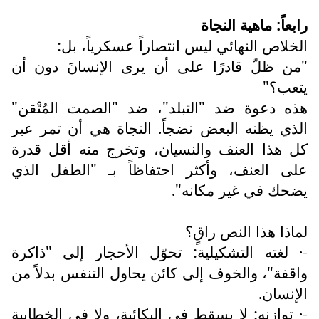
رابعاً: ماهية النجاة
الخلاص النهائي ليس انتصاراً عسكرياً، بل:
"من ظلّ قادرًا على أن يرى الإنسانَ دون أن
يتعب؟"
هذه دعوة ضد "التبلد"، ضد "الصمت المُتْقن"
الذي يظنه البعض نضجاً. النجاة هي أن تمر عبر
كل هذا العنف والنسيان، وتخرج منه أقل قدرة
على العنف، وأكثر احتفاظاً بـ "الطفل الذي
يضحك في غير مكانه".
لماذا هذا النص راقٍ؟
-· لغته التشكيلية: تحوّل الأحجار إلى "ذاكرة
واقفة"، والخوف إلى كائن يحاول التنفس بدلاً من
الإنسان.
-· توازنه: لا يسقط في البكائية، ولا في الخطابية