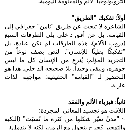
أنثروبولوجيا الألم والمقاومة اليومية.
أولاً: تفكيك "الطريق"
الشاعرة لا تبحث عن طريق "ثامن" جغرافي إلى
القيامة، بل عن أفق داخلي يلي الطرقات السبع
(دروب الآلام). هذه الطرقات لم تكن عبادة، بل
"تفكيكًا بطيئًا للإنسان". النص يصف نوعاً من
التجريد المؤلم: يُنزع من الإنسان كل ما ليس
جوهره، ويبقى وحيداً، بلا ضجيجه الداخلي. هذا هو
التحضير لـ "القيامة" الحقيقية: مواجهة الذات
عارية.
ثانياً: فيزياء الألم والفقد
اللافت هو تجسيد المعاني المجردة:
-· "مدنٌ تغيّر شكلها من كثرة ما نُسيَت" (النكبة
والتهجير كجرح يتحول مع الزمن، لكنه لا يندمل).