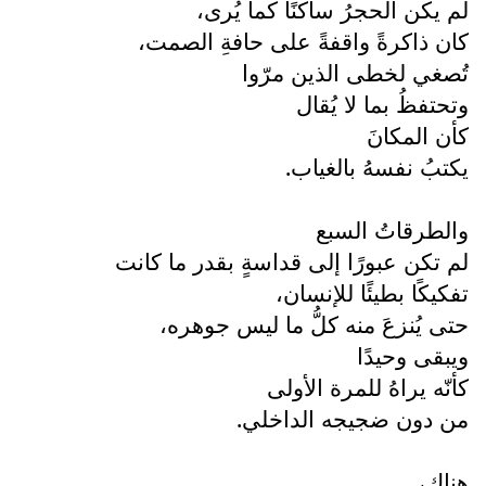
لم يكن الحجرُ ساكنًا كما يُرى،
كان ذاكرةً واقفةً على حافةِ الصمت،
تُصغي لخطى الذين مرّوا
وتحتفظُ بما لا يُقال
كأن المكانَ
يكتبُ نفسهُ بالغياب.
والطرقاتُ السبع
لم تكن عبورًا إلى قداسةٍ بقدر ما كانت
تفكيكًا بطيئًا للإنسان،
حتى يُنزعَ منه كلُّ ما ليس جوهره،
ويبقى وحيدًا
كأنّه يراهُ للمرة الأولى
من دون ضجيجه الداخلي.
هناك،