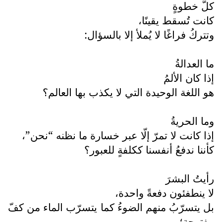
كلُّ خطوةٍ
كانت تُسقط يقينًا،
وتتركُ فراغًا لا يُملأ إلا بالسؤال:
ما العدالةُ
إذا كان الألمُ
هو اللغة الوحيدة التي لا يكذب بها العالم؟
وما الحريةُ
إذا كانت لا تمرّ إلّا عبر خسارة ما نظنه “نحن”،
كأننا ندفعُ أنفسنا ككلفةٍ للعبور؟
رأيتُ البشرَ
لا ينطفئون دفعةً واحدة،
بل يتسرّبُ منهم الضوءُ كما يتسرّب الماء من كفّ
مفتوحة؛