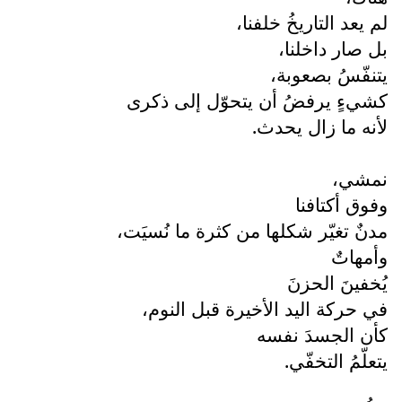
لم يعد التاريخُ خلفنا،
بل صار داخلنا،
يتنفّسُ بصعوبة،
كشيءٍ يرفضُ أن يتحوّل إلى ذكرى
لأنه ما زال يحدث.
نمشي،
وفوق أكتافنا
مدنٌ تغيّر شكلها من كثرة ما نُسيَت،
وأمهاتٌ
يُخفينَ الحزنَ
في حركة اليد الأخيرة قبل النوم،
كأن الجسدَ نفسه
يتعلّمُ التخفّي.