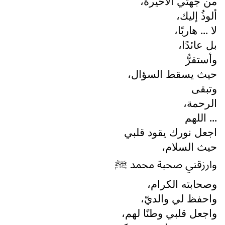
من جهتي الأخيرة،
ألوذُ إليك،
لا ... هاربًا،
بل عائدًا،
وأستقرُّ
حيث يسقط السؤال،
وتبقى
الرحمة،
... اللهم
اجعل نورك يقود قلبي
حيث السلام،
وارزقني صحبة محمد ﷺ
وصحابته الكرام،
واحفظ لي والديّ،
واجعل قلبي وطنًا لهم،