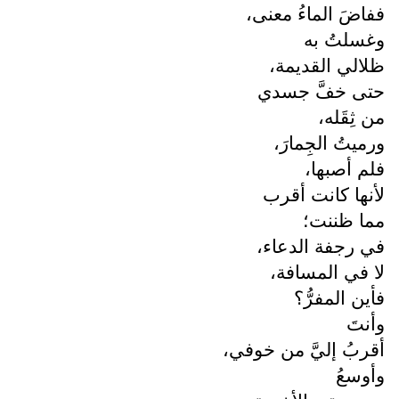
ففاضَ الماءُ معنى،
وغسلتُ به
ظلالي القديمة،
حتى خفَّ جسدي
من ثِقَله،
ورميتُ الجِمارَ،
فلم أصبها،
لأنها كانت أقرب
مما ظننت؛
في رجفة الدعاء،
لا في المسافة،
فأين المفرُّ؟
وأنتَ
أقربُ إليَّ من خوفي،
وأوسعُ