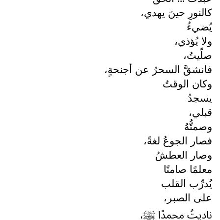
كالنورِ حينَ يهدي،
يُضيءُ
ولا يُؤذي،
صلّيتُ،
فانشقَّ السحرُ عن أجنحةٍ،
وكان الوقتُ
يسجدُ
قبلي،
وصمتُّهُ
فصار الجوعُ لغةً،
وصار العطشُ
معلمًا صامتًا
يُدرِّب القلب
على الصبر،
ناديتُ محمدًا ﷺ،