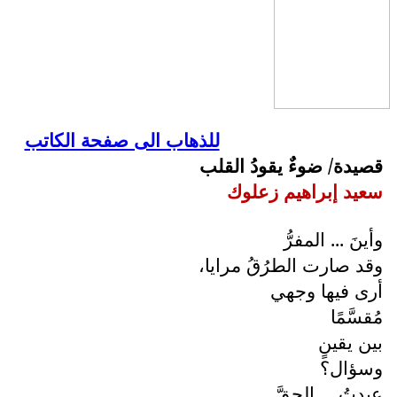
للذهاب الى صفحة الكاتب
قصيدة/ ضوءٌ يقودُ القلب
سعيد إبراهيم زعلوك
وأينَ ... المفرُّ
وقد صارت الطرُقُ مرايا،
أرى فيها وجهي
مُقسَّمًا
بين يقينٍ
وسؤال؟
عبدتُ ... الحقَّ