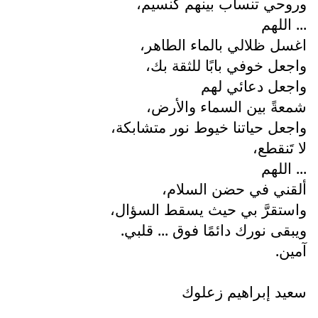
وروحي تنساب بينهم كنسيم،
... اللهم
اغسل ظلالي بالماء الطاهر،
واجعل خوفي بابًا للثقة بك،
واجعل دعائي لهم
شمعةً بين السماء والأرض،
واجعل حياتنا خيوط نور متشابكة،
لا تَنقطع،
... اللهم
ألقني في حضن السلام،
واستقرَّ بي حيث يسقط السؤال،
ويبقى نورك دائمًا فوق ... قلبي.
آمين.
سعيد إبراهيم زعلوك