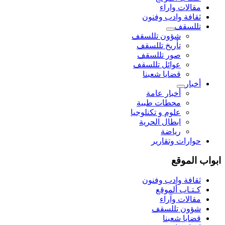
مقالات واراء
ثقافة وادب وفنون
تللسقف
شؤون تللسقف
تأريخ تللسقف
صور تللسقف
عوائل تللسقف
قضايا شعبنا
أخبار
أخبار عامة
محطات طبية
علوم و تکنلوجیا
ابطال الحرية
رياضة
حوارات وتقارير
ابواب الموقع
ثقافة وادب وفنون
كـتـاب ألموقع
مقالات وآراء
شؤون تللسقف
قضايا شعبنا