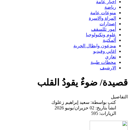
اخبار عامة
رياضة
منوعات عامة
المراة والاسرة
اصدارات
أمور تللسقف
علوم وتكنولوجيا
ألمكتبة
مبدعون وابطال الحرية
اغاني وفيديو
تعازي
محطات طبية
الارشيف
قصيدة/ ضوءٌ يقودُ القلب
التفاصيل
كتب بواسطة:
سعيد إبراهيم زعلوك
انشأ بتاريخ: 02 حزيران/يونيو 2026
الزيارات: 595