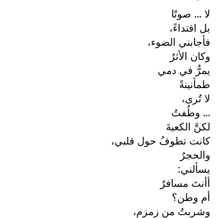
لا ... صوتًا
بل اقتداءً،
فأجابني الضوء،
وكان الأثرُ
يمرُّ في دمي
طمأنينةً
لا تُرى،
... وطُفتُ
لكنَّ الكعبةَ
كانت تطوفُ حول قلبي،
والحجرُ
يسألني:
أأنتَ مسافرٌ
أم وطن؟
وشربتُ من زمزم،