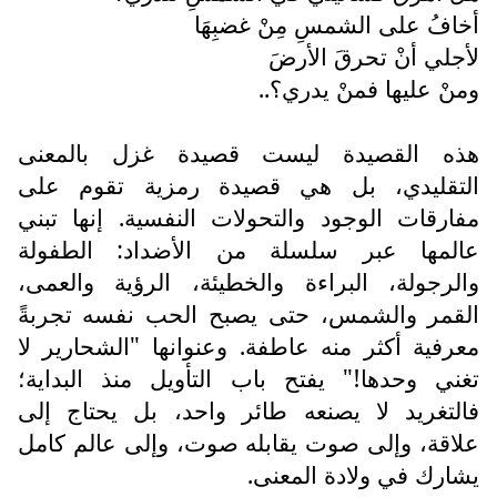
أخافُ على الشمسِ مِنْ غضبِهَا
لأجلي أنْ تحرقَ الأرضَ
ومنْ عليها فمنْ يدري؟..
هذه القصيدة ليست قصيدة غزل بالمعنى
التقليدي، بل هي قصيدة رمزية تقوم على
مفارقات الوجود والتحولات النفسية. إنها تبني
عالمها عبر سلسلة من الأضداد: الطفولة
والرجولة، البراءة والخطيئة، الرؤية والعمى،
القمر والشمس، حتى يصبح الحب نفسه تجربةً
معرفية أكثر منه عاطفة. وعنوانها "الشحارير لا
تغني وحدها!" يفتح باب التأويل منذ البداية؛
فالتغريد لا يصنعه طائر واحد، بل يحتاج إلى
علاقة، وإلى صوت يقابله صوت، وإلى عالم كامل
يشارك في ولادة المعنى.