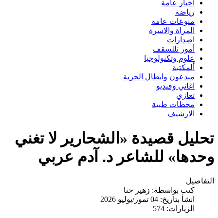
اخبار عامة
رياضة
منوعات عامة
المراة والاسرة
اصدارات
أمور تللسقف
علوم وتكنولوجيا
ألمكتبة
مبدعون وابطال الحرية
اغاني وفيديو
تعازي
محطات طبية
الارشيف
تحليل قصيدة «الشحارير لا تغني
وحدها» للشاعر د. آدم عربي
التفاصيل
كتب بواسطة:
زهير حنا
انشأ بتاريخ: 04 تموز/يوليو 2026
الزيارات: 574