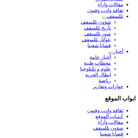
مقالات واراء
ثقافة وادب وفنون
تللسقف
شؤون تللسقف
تأريخ تللسقف
صور تللسقف
عوائل تللسقف
قضايا شعبنا
أخبار
أخبار عامة
محطات طبية
علوم و تکنلوجیا
ابطال الحرية
رياضة
حوارات وتقارير
ابواب الموقع
ثقافة وادب وفنون
كـتـاب ألموقع
مقالات وآراء
شؤون تللسقف
قضايا شعبنا