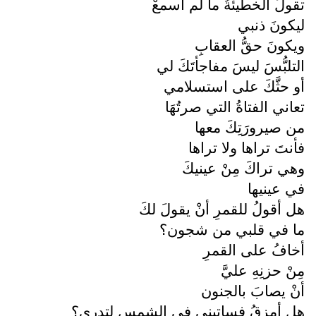
تقولُ الخطيئةُ ما لم أسمعْ
ليكونَ ذنبي
ويكونَ حقُّ العقابِ
التلبُّسَ ليسَ مفاجأتَكَ لي
أو حثَّكَ على استسلامي
تعاني الفتاةُ التي صرتُهَا
من صيرورَتِكَ معها
فأنتَ تراها ولا تراها
وهي تراكَ مِنْ عينيكَ
في عينيها
هل أقولُ للقمرِ أنْ يقولَ لكَ
ما في قلبي من شجون؟
أخافُ على القمرِ
مِنْ حزنِهِ عليَّ
أنْ يصابَ بالجنون
هل أمزقُ فساتيني في الشمسِ لتدري؟