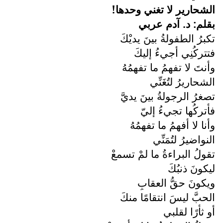
الشحارير لا تغني وحدها!
بقلم: د. آدم عربي
تكبرُ الطفولةُ بينَ يديْكَ
فتتركُنِي أجيءُ إليكَ
وأنتَ لا تفهمُ ما تفهمُهُ
الشحاريرُ لتُغَنِّي
تصغرُ الرجولةُ بينَ يديَّ
فأتركُها تجيءُ إليّ
وأنا لا أفهمُ ما تفهمُهُ
النواضيرُ لتُمَنِّي
تقولُ البراءةُ ما لمْ تسمعْ
ليكونَ ذنبُكَ
ويكونَ حقُّ العقابِ
الحبَّ ليسَ انتقامًا منكَ
أو ثأرًا لقلبي