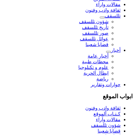
مقالات واراء
ثقافة وادب وفنون
تللسقف
شؤون تللسقف
تأريخ تللسقف
صور تللسقف
عوائل تللسقف
قضايا شعبنا
أخبار
أخبار عامة
محطات طبية
علوم و تکنلوجیا
ابطال الحرية
رياضة
حوارات وتقارير
ابواب الموقع
ثقافة وادب وفنون
كـتـاب ألموقع
مقالات وآراء
شؤون تللسقف
قضايا شعبنا