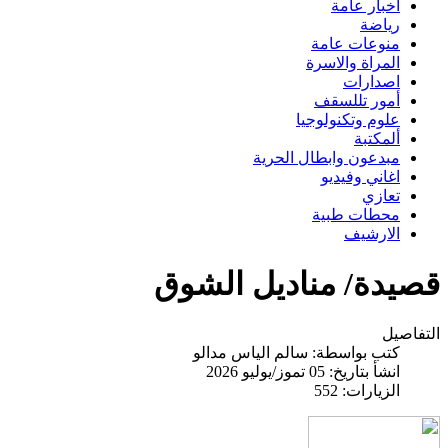
اخبار عامة
رياضة
منوعات عامة
المراة والاسرة
اصدارات
أمور تللسقف
علوم وتكنولوجيا
ألمكتبة
مبدعون وابطال الحرية
اغاني وفيديو
تعازي
محطات طبية
الارشيف
قصيدة/ مناديل الشوق
التفاصيل
كتب بواسطة:
سالم الياس مدالو
انشأ بتاريخ: 05 تموز/يوليو 2026
الزيارات: 552