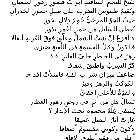
تفتحُ للنجمِ الساقطِ أبوابَ قصورِ زهورِ العصيانِ
وتُقيمُ طقوسَ الضربِ على طبلِ خمورِ الخدرانِ
حيثُ الجوُ المرخيُّ خُوارُ دِلالِ بخورِ
يُعطي للسائلِ من جمرِ العُمرِ نذورا
لا أفزعُ إنْ شتَّ الشملُ وعلّقَ فوقَ الغُربةِ أثقالا
فالكونُ وكيلُ القسمةِ في اللُعبةِ ضيزى
زهرٌ في الخاطرِ خلفَ العابرِ آفاقا
كرَّ السِربُ وأطبقَ إشفاقا
ضاعفَ ميزانَ شرابِ الهَبّةِ فامتلأتْ أقداحا
الكوكبُ والزهرُ وفيرُ
والقوّةُ للأعلى إخفاقُ
تسألُ هل من أَثرٍ في روضِ زهورِ العطّارِ
يُشفي غِلّةَ محمومٍ تحتَ الإنذارِ ؟
غارتْ آثارُ النصلِ عميقا
لأكونَ وكوني مقسومٌ أضعافا
أعلى من قِمّةِ أطباقِ الآفاقِ