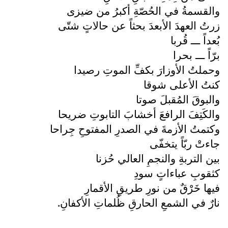
والقسمةُ في الحُصّةِ أكبرُ من ضيزى
زرتُ العهدَ الأبعدَ بحثاً عن حالاتٍ شتّى
بُعداً ـــ قُربا
برّاً ـــ بحرا
وحملتُ الأوزارَ بكفِّ الموتِ رصيدا
كنتُ الأعلى شوقا
والبوقَ المُقبلَ صوتا
والكَتِفَ الرافعَ أخشابَ التابوتِ ضريحا
وكتمتُ الأزمةَ في الصدرِ المفتوحِ جِراحا
جاءتْ ربّاً يتخفّى
بين التربةِ والنجمِ العالي حُزنا
كثقوبِ عباءاتٍ سودِ
فيها خَرْقٌ من نورِ طريقِ الأقمارِ
نارٌ في الشمعِ الحارقِ ظُلماتِ الأكفانِ.