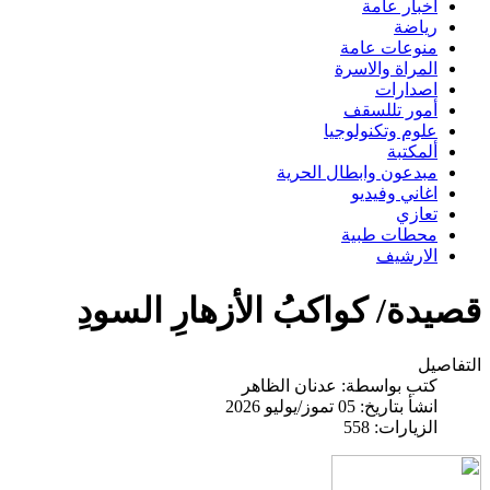
اخبار عامة
رياضة
منوعات عامة
المراة والاسرة
اصدارات
أمور تللسقف
علوم وتكنولوجيا
ألمكتبة
مبدعون وابطال الحرية
اغاني وفيديو
تعازي
محطات طبية
الارشيف
قصيدة/ كواكبُ الأزهارِ السودِ
التفاصيل
كتب بواسطة:
عدنان الظاهر
انشأ بتاريخ: 05 تموز/يوليو 2026
الزيارات: 558