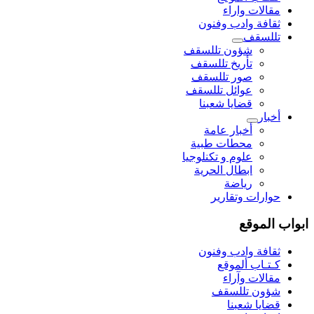
مقالات واراء
ثقافة وادب وفنون
تللسقف
شؤون تللسقف
تأريخ تللسقف
صور تللسقف
عوائل تللسقف
قضايا شعبنا
أخبار
أخبار عامة
محطات طبية
علوم و تکنلوجیا
ابطال الحرية
رياضة
حوارات وتقارير
ابواب الموقع
ثقافة وادب وفنون
كـتـاب ألموقع
مقالات وآراء
شؤون تللسقف
قضايا شعبنا