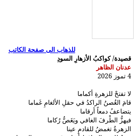
للذهاب الى صفحة الكاتب
قصيدة/ كواكبُ الأزهارِ السودِ
عدنان الظاهر
4 تموز 2026
لا تفتحْ للزهرةِ أكماما
قامَ الغُصنُ الراكدُ في حقلِ الألغامِ غَماما
يتضاعفُ دمعاً أرقاما
فيهزُّ الطْرفَ الغافي ويَغَصُّ رُكاما
الزهرةُ تغمضُ للقادمِ عينا