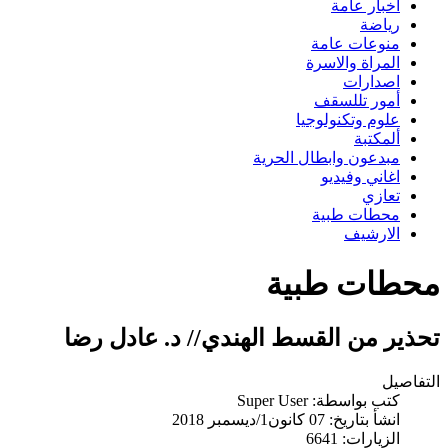
اخبار عامة
رياضة
منوعات عامة
المراة والاسرة
اصدارات
أمور تللسقف
علوم وتكنولوجيا
ألمكتبة
مبدعون وابطال الحرية
اغاني وفيديو
تعازي
محطات طبية
الارشيف
محطات طبية
تحذير من القسط الهندي// د. عادل رضا
التفاصيل
كتب بواسطة:
Super User
انشأ بتاريخ: 07 كانون1/ديسمبر 2018
الزيارات: 6641