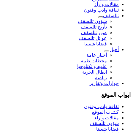
مقالات واراء
ثقافة وادب وفنون
تللسقف
شؤون تللسقف
تأريخ تللسقف
صور تللسقف
عوائل تللسقف
قضايا شعبنا
أخبار
أخبار عامة
محطات طبية
علوم و تکنلوجیا
ابطال الحرية
رياضة
حوارات وتقارير
ابواب الموقع
ثقافة وادب وفنون
كـتـاب ألموقع
مقالات وآراء
شؤون تللسقف
قضايا شعبنا