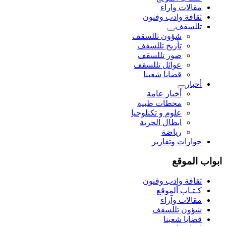
مقالات واراء
ثقافة وادب وفنون
تللسقف
شؤون تللسقف
تأريخ تللسقف
صور تللسقف
عوائل تللسقف
قضايا شعبنا
أخبار
أخبار عامة
محطات طبية
علوم و تکنلوجیا
ابطال الحرية
رياضة
حوارات وتقارير
ابواب الموقع
ثقافة وادب وفنون
كـتـاب ألموقع
مقالات وآراء
شؤون تللسقف
قضايا شعبنا