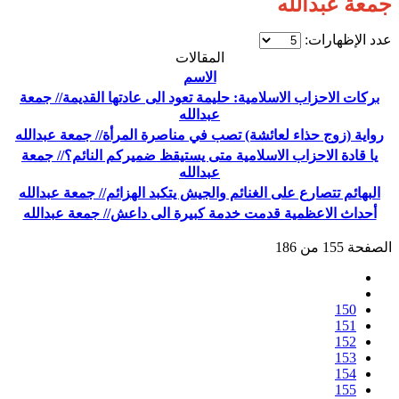
جمعة عبدالله
عدد الإظهارات:
المقالات
الاسم
بركات الاحزاب الاسلامية: حليمة تعود الى عادتها القديمة// جمعة
عبدالله
رواية (زوج حذاء لعائشة) تصب في مناصرة المرأة// جمعة عبدالله
يا قادة الاحزاب الاسلامية متى يستيقظ ضميركم النائم؟// جمعة
عبدالله
البهائم تتصارع على الغنائم والجيش يتكبد الهزائم// جمعة عبدالله
أحداث الاعظمية قدمت خدمة كبيرة الى داعش// جمعة عبدالله
الصفحة 155 من 186
150
151
152
153
154
155