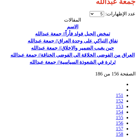
جمعة عبدالله
عدد الإظهارات:
المقالات
الاسم
تمخض الجبل فولد فأراً// جمعة عبدالله
نفاق التباكي على وحدة العراق// جمعة عبدالله
حين يغيب الضمير والاخلاق// جمعة عبدالله
العراق من الفوضى الخلاقة الى الفوضى الخناقة// جمعة عبدالله
ثرثرة في الشعوذة السياسية// جمعة عبدالله
الصفحة 156 من 186
151
152
153
154
155
156
157
158