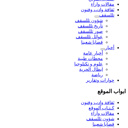
مقالات واراء
ثقافة وادب وفنون
تللسقف
شؤون تللسقف
تأريخ تللسقف
صور تللسقف
عوائل تللسقف
قضايا شعبنا
أخبار
أخبار عامة
محطات طبية
علوم و تکنلوجیا
ابطال الحرية
رياضة
حوارات وتقارير
ابواب الموقع
ثقافة وادب وفنون
كـتـاب ألموقع
مقالات وآراء
شؤون تللسقف
قضايا شعبنا