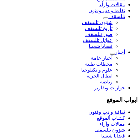
مقالات واراء
ثقافة وادب وفنون
تللسقف
شؤون تللسقف
تأريخ تللسقف
صور تللسقف
عوائل تللسقف
قضايا شعبنا
أخبار
أخبار عامة
محطات طبية
علوم و تکنلوجیا
ابطال الحرية
رياضة
حوارات وتقارير
ابواب الموقع
ثقافة وادب وفنون
كـتـاب ألموقع
مقالات وآراء
شؤون تللسقف
قضايا شعبنا