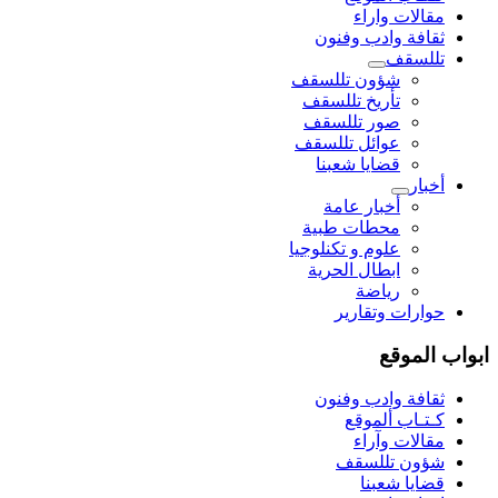
مقالات واراء
ثقافة وادب وفنون
تللسقف
شؤون تللسقف
تأريخ تللسقف
صور تللسقف
عوائل تللسقف
قضايا شعبنا
أخبار
أخبار عامة
محطات طبية
علوم و تکنلوجیا
ابطال الحرية
رياضة
حوارات وتقارير
ابواب الموقع
ثقافة وادب وفنون
كـتـاب ألموقع
مقالات وآراء
شؤون تللسقف
قضايا شعبنا