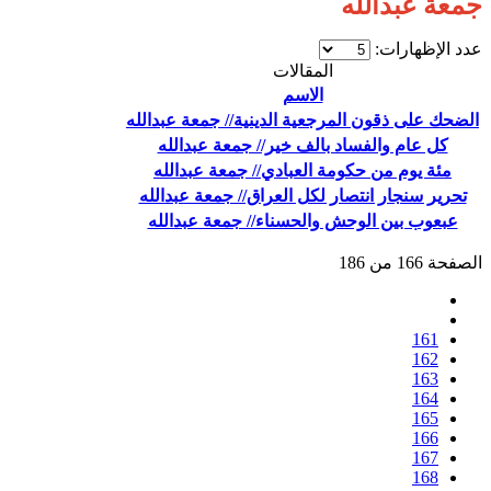
جمعة عبدالله
عدد الإظهارات:
المقالات
الاسم
الضحك على ذقون المرجعية الدينية// جمعة عبدالله
كل عام والفساد بالف خير// جمعة عبدالله
مئة يوم من حكومة العبادي// جمعة عبدالله
تحرير سنجار انتصار لكل العراق// جمعة عبدالله
عبعوب بين الوحش والحسناء// جمعة عبدالله
الصفحة 166 من 186
161
162
163
164
165
166
167
168