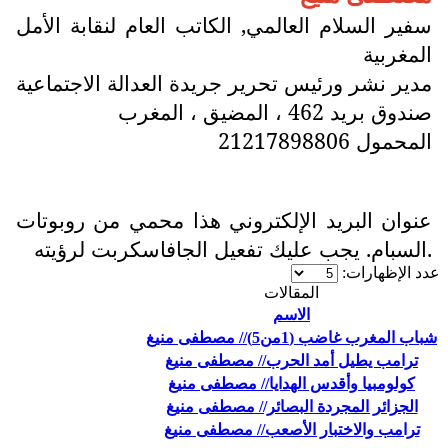
سفير السلام العالمي, الكاتب العام لنقابة الأمل
المغربية
مدير نشر ورئيس تحرير جريدة العدالة الاجتماعية
صندوق بريد 462 ، المضيق ، المغرب
المحمول 21217898806
عنوان البريد الإلكتروني هذا محمي من روبوتات
السبام. يجب عليك تفعيل الجافاسكربت لرؤيته.
عدد الإظهارات:
المقالات
الاسم
شباب المغرب غاضب (1من5)// مصطفى منيغ
ترامب يطيل أمد الحرب// مصطفى منيغ
كولومبيا وأقدس الهدايا// مصطفى منيغ
الجزائر المجردة البصائر// مصطفى منيغ
ترامب والاختبار الأصعب// مصطفى منيغ