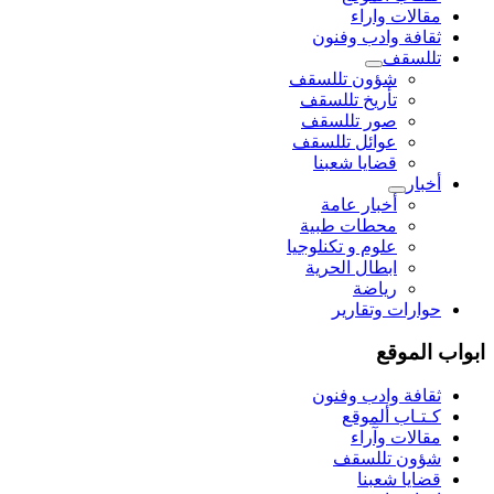
مقالات واراء
ثقافة وادب وفنون
تللسقف
شؤون تللسقف
تأريخ تللسقف
صور تللسقف
عوائل تللسقف
قضايا شعبنا
أخبار
أخبار عامة
محطات طبية
علوم و تکنلوجیا
ابطال الحرية
رياضة
حوارات وتقارير
ابواب الموقع
ثقافة وادب وفنون
كـتـاب ألموقع
مقالات وآراء
شؤون تللسقف
قضايا شعبنا