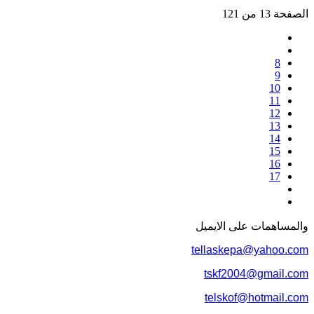
الصفحة 13 من 121
8
9
10
11
12
13
14
15
16
17
والمساهمات علی الایمیل
tellaskepa@yahoo.com
tskf2004@gmail.com
telskof@hotmail.com