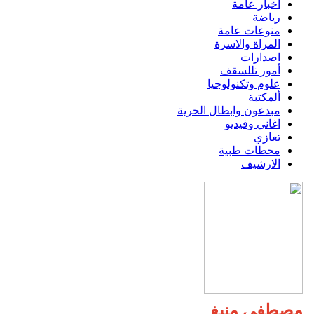
اخبار عامة
رياضة
منوعات عامة
المراة والاسرة
اصدارات
أمور تللسقف
علوم وتكنولوجيا
ألمكتبة
مبدعون وابطال الحرية
اغاني وفيديو
تعازي
محطات طبية
الارشيف
مصطفى منيغ