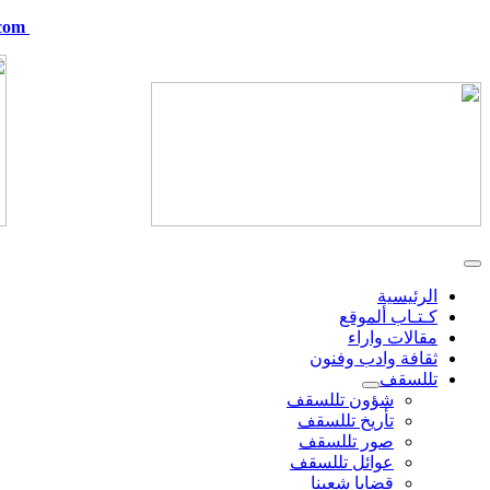
com
telskof@hotmail.com
الرئيسية
كـتـاب ألموقع
مقالات واراء
ثقافة وادب وفنون
تللسقف
شؤون تللسقف
تأريخ تللسقف
صور تللسقف
عوائل تللسقف
قضايا شعبنا