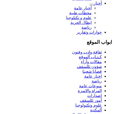
أخبار
أخبار عامة
محطات طبية
علوم و تکنلوجیا
ابطال الحرية
رياضة
حوارات وتقارير
ابواب الموقع
ثقافة وادب وفنون
كـتـاب ألموقع
مقالات وآراء
شؤون تللسقف
قضايا شعبنا
اخبار عامة
رياضة
منوعات عامة
المراة والاسرة
اصدارات
أمور تللسقف
علوم وتكنولوجيا
ألمكتبة