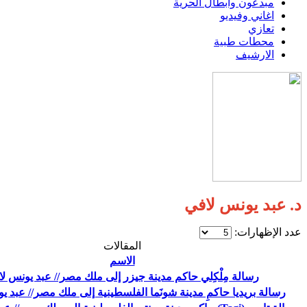
مبدعون وابطال الحرية
اغاني وفيديو
تعازي
محطات طبية
الارشيف
د. عبد يونس لافي
عدد الإظهارات:
المقالات
الاسم
رسالة مِلْكِلي حاكم مدينة جيزر إلى ملك مصر// عبد يونس ل
رسالة بريديا حاكمِ مدينة شونَما الفلسطينية إلى ملك مصر// عبد ي