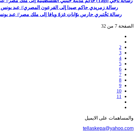
رسالة تاجي (Tagi) حاكم مدينة جينتي الفلسطينية إلى ملك مصر// عبد يونس لافي
رسالة زمريدي حاكم صيدا إلى الفرعون المصري// عبد يونس 
رسالة يَخْتيري حارس بوّاباتِ غزةَ ويافا إلى ملك مصر// عبد يون
الصفحة 7 من 32
2
3
4
5
6
7
8
9
10
11
والمساهمات علی الایمیل
tellaskepa@yahoo.com