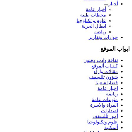
أخبار
أخبار عامة
محطات طبية
علوم و تکنلوجیا
ابطال الحرية
رياضة
حوارات وتقارير
ابواب الموقع
ثقافة وادب وفنون
كـتـاب ألموقع
مقالات وآراء
شؤون تللسقف
قضايا شعبنا
اخبار عامة
رياضة
منوعات عامة
المراة والاسرة
اصدارات
أمور تللسقف
علوم وتكنولوجيا
ألمكتبة