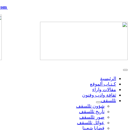
com
telskof@hotmail.com
الرئيسية
كـتـاب ألموقع
مقالات واراء
ثقافة وادب وفنون
تللسقف
شؤون تللسقف
تأريخ تللسقف
صور تللسقف
عوائل تللسقف
قضايا شعبنا