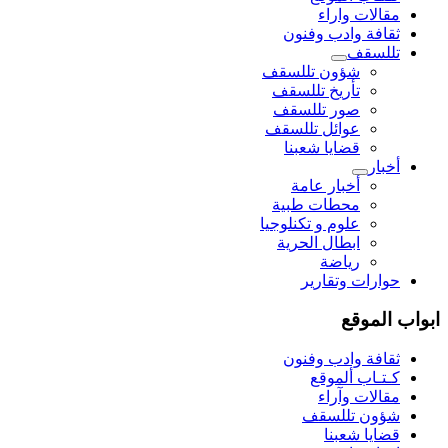
مقالات واراء
ثقافة وادب وفنون
تللسقف
شؤون تللسقف
تأريخ تللسقف
صور تللسقف
عوائل تللسقف
قضايا شعبنا
أخبار
أخبار عامة
محطات طبية
علوم و تکنلوجیا
ابطال الحرية
رياضة
حوارات وتقارير
ابواب الموقع
ثقافة وادب وفنون
كـتـاب ألموقع
مقالات وآراء
شؤون تللسقف
قضايا شعبنا