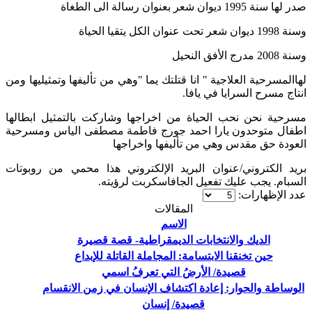
صدر لها سنة 1995 ديوان شعر بعنوان رسالة الى الطغاة
وسنة 1998 ديوان شعر تحت عنوان الكل يتقيا الحياة
وسنة 2008 مدرج الأفق النحيل
لهاالمسرحية العلاجية " انا قتلتك يما "وهي من تأليفها وتمثيليها ومن
انتاج مسرح السرايا في يافا.
مسرحية نحن نحب الحياة من اخراجها وشاركت بالتمثيل ابطالها
اطفال متوحدون يارا احمد جورج فاطمة مصطفى الياس ومسرحية
العودة حق مقدس وهي من تأليفها واخراجها
بريد الكتروني/
عنوان البريد الإلكتروني هذا محمي من روبوتات
السبام. يجب عليك تفعيل الجافاسكربت لرؤيته.
عدد الإظهارات:
المقالات
الاسم
الديك والانتخابات الديمقراطية- قصة قصيرة
حين تخنقنا الابتسامة: المجاملة القاتلة للإبداع
قصيدة/ الأرضُ التي تعرفُ اسمي
الوساطة والحوار: إعادة اكتشاف الإنسان في زمن الانقسام
قصيدة/ إنسان