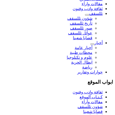
مقالات واراء
ثقافة وادب وفنون
تللسقف
شؤون تللسقف
تأريخ تللسقف
صور تللسقف
عوائل تللسقف
قضايا شعبنا
أخبار
أخبار عامة
محطات طبية
علوم و تکنلوجیا
ابطال الحرية
رياضة
حوارات وتقارير
ابواب الموقع
ثقافة وادب وفنون
كـتـاب ألموقع
مقالات وآراء
شؤون تللسقف
قضايا شعبنا