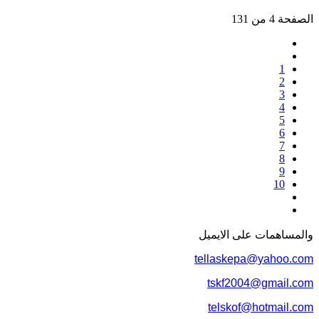
الصفحة 4 من 131
1
2
3
4
5
6
7
8
9
10
والمساهمات علی الایمیل
tellaskepa@yahoo.com
tskf2004@gmail.com
telskof@hotmail.com