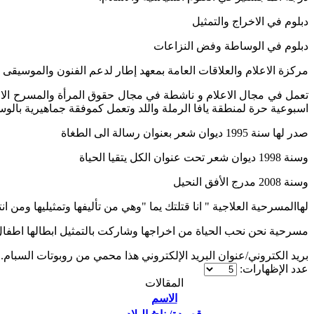
دبلوم في الاخراج والتمثيل
دبلوم في الوساطة وفض النزاعات
مركزة الاعلام والعلاقات العامة بمعهد إطار لدعم الفنون والموسيقى با
تعمل في مجال الاعلام و ناشطة في مجال حقوق المرأة والمسرح الاخ
اسبوعية حرة لمنطقة يافا الرملة واللد وتعمل كموفقة جماهيرية بالوسط
صدر لها سنة 1995 ديوان شعر بعنوان رسالة الى الطغاة
وسنة 1998 ديوان شعر تحت عنوان الكل يتقيا الحياة
وسنة 2008 مدرج الأفق النحيل
لهاالمسرحية العلاجية " انا قتلتك يما "وهي من تأليفها وتمثيليها ومن ان
مسرحية نحن نحب الحياة من اخراجها وشاركت بالتمثيل ابطالها اطف
بريد الكتروني/
عنوان البريد الإلكتروني هذا محمي من روبوتات السبام.
عدد الإظهارات:
المقالات
الاسم