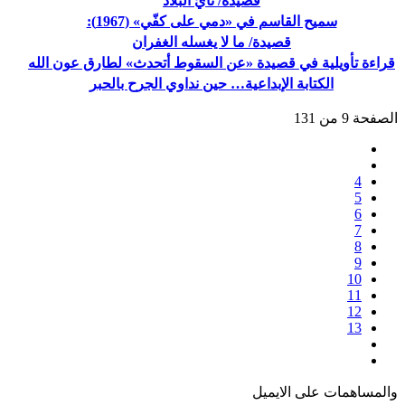
قصيدة/ نايُ البلاد
سميح القاسم في «دمي على كفّي» (1967):
قصيدة/ ما لا يغسله الغفران
قراءة تأويلية في قصيدة «عن السقوط أتحدث» لطارق عون الله
الكتابة الإبداعية… حين نداوي الجرح بالحبر
الصفحة 9 من 131
4
5
6
7
8
9
10
11
12
13
والمساهمات علی الایمیل