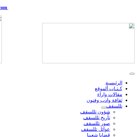
com
telskof@hotmail.com
الرئيسية
كـتـاب ألموقع
مقالات واراء
ثقافة وادب وفنون
تللسقف
شؤون تللسقف
تأريخ تللسقف
صور تللسقف
عوائل تللسقف
قضايا شعبنا