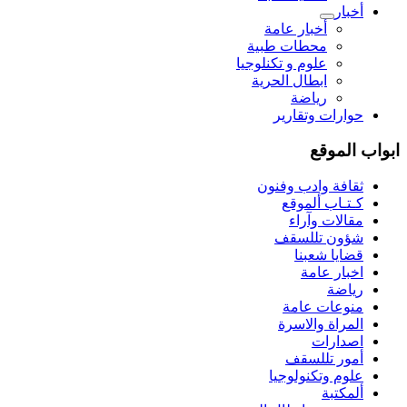
أخبار
أخبار عامة
محطات طبية
علوم و تکنلوجیا
ابطال الحرية
رياضة
حوارات وتقارير
ابواب الموقع
ثقافة وادب وفنون
كـتـاب ألموقع
مقالات وآراء
شؤون تللسقف
قضايا شعبنا
اخبار عامة
رياضة
منوعات عامة
المراة والاسرة
اصدارات
أمور تللسقف
علوم وتكنولوجيا
ألمكتبة