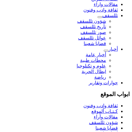
مقالات واراء
ثقافة وادب وفنون
تللسقف
شؤون تللسقف
تأريخ تللسقف
صور تللسقف
عوائل تللسقف
قضايا شعبنا
أخبار
أخبار عامة
محطات طبية
علوم و تکنلوجیا
ابطال الحرية
رياضة
حوارات وتقارير
ابواب الموقع
ثقافة وادب وفنون
كـتـاب ألموقع
مقالات وآراء
شؤون تللسقف
قضايا شعبنا