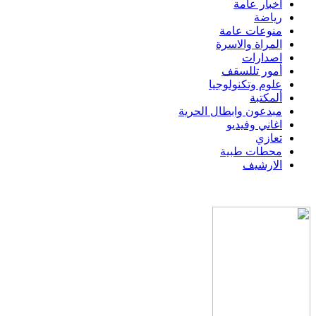
اخبار عامة
رياضة
منوعات عامة
المراة والاسرة
اصدارات
أمور تللسقف
علوم وتكنولوجيا
ألمكتبة
مبدعون وابطال الحرية
اغاني وفيديو
تعازي
محطات طبية
الارشيف