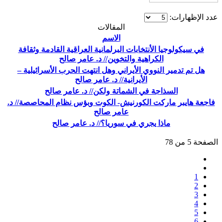
عدد الإظهارات:
المقالات
الاسم
في سيكولوجيا الأنتخابات البرلمانية العراقية القادمة وثقافة
الكراهية والتخوين// د. عامر صالح
هل تم تدمير النووي الأيراني وهل انتهت الحرب الأسرائيلية –
الأيرانية// د. عامر صالح
السذاجة في الشماتة ولكن// د. عامر صالح
فاجعة هايبر ماركت الكورنيش- الكوت وبؤس نظام المحاصصة// د.
عامر صالح
ماذا يجري في سوريا؟// د. عامر صالح
الصفحة 5 من 78
1
2
3
4
5
6