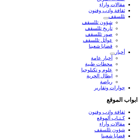
مقالات واراء
ثقافة وادب وفنون
تللسقف
شؤون تللسقف
تأريخ تللسقف
صور تللسقف
عوائل تللسقف
قضايا شعبنا
أخبار
أخبار عامة
محطات طبية
علوم و تکنلوجیا
ابطال الحرية
رياضة
حوارات وتقارير
ابواب الموقع
ثقافة وادب وفنون
كـتـاب ألموقع
مقالات وآراء
شؤون تللسقف
قضايا شعبنا