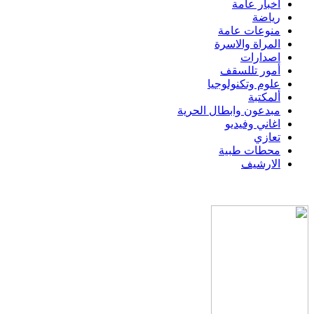
اخبار عامة
رياضة
منوعات عامة
المراة والاسرة
اصدارات
أمور تللسقف
علوم وتكنولوجيا
ألمكتبة
مبدعون وابطال الحرية
اغاني وفيديو
تعازي
محطات طبية
الارشيف