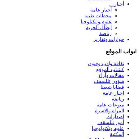
أخبار
أخبار عامة
محطات طبية
علوم و تکنلوجیا
ابطال الحرية
رياضة
حوارات وتقارير
ابواب الموقع
ثقافة وادب وفنون
كـتـاب ألموقع
مقالات وآراء
شؤون تللسقف
قضايا شعبنا
اخبار عامة
رياضة
منوعات عامة
المراة والاسرة
اصدارات
أمور تللسقف
علوم وتكنولوجيا
ألمكتبة