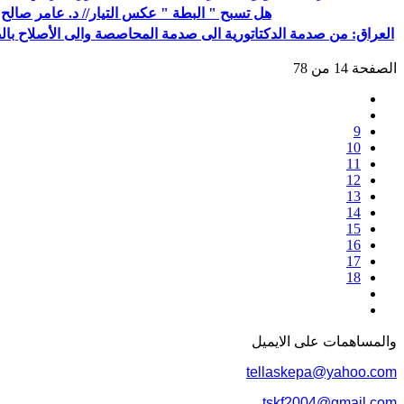
هل تسبح " البطة " عكس التيار// د. عامر صالح
العراق: من صدمة الدكتاتورية الى صدمة المحاصصة والى الأصلاح بال
الصفحة 14 من 78
9
10
11
12
13
14
15
16
17
18
والمساهمات علی الایمیل
tellaskepa@yahoo.com
tskf2004@gmail.com