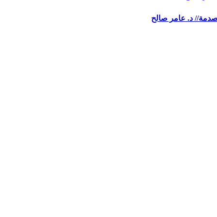
صدمة// د. عامر صالح