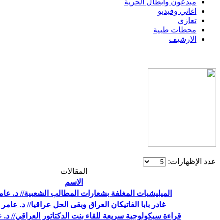
مبدعون وابطال الحرية
اغاني وفيديو
تعازي
محطات طبية
الارشيف
عدد الإظهارات:
المقالات
الاسم
الميليشيات المغلفة بشعارات المطالب الشعبية// د. عا
غادر بابا الفاتيكان العراق وبقى الحل عراقيا// د. عامر
قراءة سيكولوجية سريعة للقاء بنت الدكتاتور العراقي// د. 