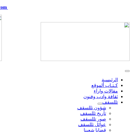
com
telskof@hotmail.com
الرئيسية
كـتـاب ألموقع
مقالات واراء
ثقافة وادب وفنون
تللسقف
شؤون تللسقف
تأريخ تللسقف
صور تللسقف
عوائل تللسقف
قضايا شعبنا