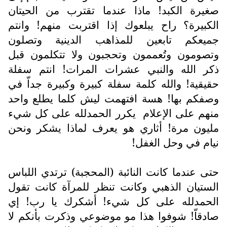
صغيرة الكبد! ماذا عندما تقترب من الحيتان
الكبيرة؟ راح يبلعوك إذا اقتربت منهم! وانتم
جميعكم تابعين للمذاهب الدينية وتصلون
وتصومون وتُعممون وتحجبون ولا تتكلمون قبل
ذكر الله والنبي عشرات المرات! انتم سفلة
حقيقية! والله كلمة سفلة كبيرة وكبيرة جداّ في
وصفكم بها! هسة افتهمت ليش كلما يطلع واحد
منهم على الإعلام
يكرر الحمدلله على كل شيء
مليون مرة! أثاري هو يعرف لماذا يشكر ونحن
نيام في وحل الغفل!
حتى عندما كانت النائبة (المحجبة) ترتدي اللباس
الستيان الذهبي وكانت تنظر للمرآة كانت تقول
الحمدلله على كل شيء! أشكرك يا رب! إي
صادقاّ! شوفوا هذا مو موضوعي وذكرت بأنكم لا