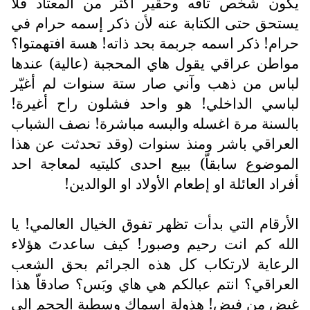
يكون شخص تافه وحقير اكثر من المعتاد فلا
يستحق حتى الكتابة عنه لأن ذكر إسمه حرام في
حرام! ذكر اسمه جربمة بحد ذاته! هسة افتهمتوا؟
مواطن عراقي يقول هاي المحجبة (عالية) عندها
لباس من ذهب وآني صار ستة سنوات لم أغيّر
لباسي الداخلي! هو واحد فشلون راح أغيرة!
بالسنة مرة اغسله والبسه مباشرة! نصف الشباب
العراقي باشر ومنذ سنوات (وقد تحدثت عن هذا
الموضوع سابقاّ) ببيع احدى كليتيه لمعاجة احد
أفراد العائلة او إطعام الأولاد او الوالدين!
الأرقام التي بدأت تظهر تفوق الخيال العالمي! يا
الله كم انت رحيم وصبور! كيف ساعدتَ هؤلاء
الرعاية لارتكاب كل هذه الجرائم بحق الشعب
العراقي؟ انتم عبالكم هي هاي وبَس؟ صادقاّ هذا
غيض من فيض! هذولة اسماك وسطية الحجم إلى