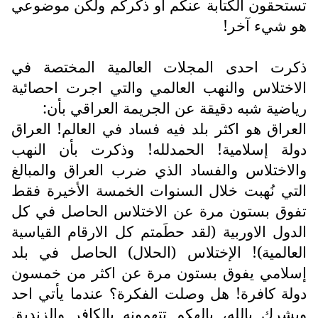
تستحقون الكتابة عنكم او ذكركم ولكن موضوعي
هو شيء آخر!
ذكرت احدى المجلات العالمية المختصة في
الاختلاس والنهب العالمي والتي اجرت احصائية
رياضية شبه دقيقة عن الجريمة العراقي بأن:
العراق هو اكثر بلد فيه فساد في العالم! العراق
دولة إسلامية! الحمدلله! وذكرت بأن النهب
والاختلاس والفساد الذي ضرب العراق والمبالغ
التي نُهبت خلال السنوات الخمسة الأخيرة فقط
تفوق بستون مرة عن الاختلاس الحاصل في كل
الدول الاوربية (لقد حطَمتم كل الارقام القياسية
العالمية)! الإختلاس (الحلال) الحاصل في بلد
إسلامي يفوق بستون مرة عن اكثر من خمسون
دولة كافرة! هل وصلت الفكرة؟ عندما يأتي احد
ويشرك بالله، بإلهكم تتهمونه بالكافر والزنديق