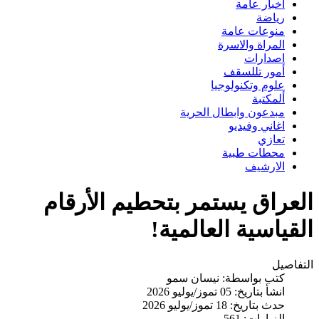
اخبار عامة
رياضة
منوعات عامة
المراة والاسرة
اصدارات
أمور تللسقف
علوم وتكنولوجيا
ألمكتبة
مبدعون وابطال الحرية
اغاني وفيديو
تعازي
محطات طبية
الارشيف
العراق يستمر بتحطيم الأرقام
القياسية العالمية!
التفاصيل
كتب بواسطة:
نيسان سمو
انشأ بتاريخ: 05 تموز/يوليو 2026
حدث بتاريخ: 18 تموز/يوليو 2026
الزيارات: 561