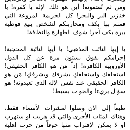
ومن ثم تُصَفونه! أين هو ذلك الإله يا كفرة! يا
خنازير البر والبحر! كل الجريمة المروعة التي
قمتم بها بكف ومحاربتكم لشخص يبيع قوطية
بيرة بكف آخر! شوف الطهارة والنظافة!
يا إيها النائب المذهبي! يا أيها النائبة المحجبة!
إجرامكم يفوق بستون مرة عن كل الدول
الأوروبية الكافرة! إذاّ مَن هو الكافر الحقيقي!
استحلفك واستحلفكِ بشرفك وبشرفكِ! مَن هو
الكافر الحقيقي عند نفس الإله الذي تعبدونه! هو
سؤال بريء! والجواب بسيط!
طبعاّ إلى الآن وصلوا لعشرات الأسماء فقط،
وهناك المئات الأخرى والتي قد هربت او ستهرب
او لا يمكن الإقتراب منها خوفاّ من حرب اهلية