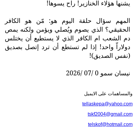
يشنها هؤلاء الخنازير! راح يسوها!
المهم سؤال حلقة اليوم هو: مّن هو الكافر
الحقيقي؟ الذي يصوم ويُصلي ويؤمن ولكنه يمص
دم الشعب ام الكافر الذي لا يستطيع أن يختلس
دولاراّ واحد! إذا لم تستطع أن ترد إتصل بصديق
(نفس الصديق)!
نيسان سمو 0 /07 /2026
والمساهمات علی الایمیل
tellaskepa@yahoo.com
tskf2004@gmail.com
telskof@hotmail.com