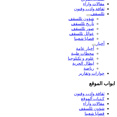
مقالات واراء
ثقافة وادب وفنون
تللسقف
شؤون تللسقف
تأريخ تللسقف
صور تللسقف
عوائل تللسقف
قضايا شعبنا
أخبار
أخبار عامة
محطات طبية
علوم و تکنلوجیا
ابطال الحرية
رياضة
حوارات وتقارير
ابواب الموقع
ثقافة وادب وفنون
كـتـاب ألموقع
مقالات وآراء
شؤون تللسقف
قضايا شعبنا