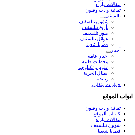
مقالات واراء
ثقافة وادب وفنون
تللسقف
شؤون تللسقف
تأريخ تللسقف
صور تللسقف
عوائل تللسقف
قضايا شعبنا
أخبار
أخبار عامة
محطات طبية
علوم و تکنلوجیا
ابطال الحرية
رياضة
حوارات وتقارير
ابواب الموقع
ثقافة وادب وفنون
كـتـاب ألموقع
مقالات وآراء
شؤون تللسقف
قضايا شعبنا